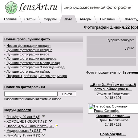
Главная
Статьи
Форумы
Фото
Авторы
Выставки
Фотосту
Фотографии 1.июня.22 (ср)
Новые фото, лучшие фото
Рубрика/Конкурс*
•
Новые фотографии сегодня
День*
•
Лучшие фотографии сегодня
•
Лучшие фотографии вчера
•
Лучшие фотографии позавчера
•
Лучшие фотографии месяц назад
•
Лучшие фотографии 3 месяца назад
•
Лучшие фотографии сайта
:
Фото упорядочены по:
[времени
•
Портреты
,
пейзажи
,
натюрморт
,
макро
...Босой...Мягким полем...В
Поиск по фотографиям
лето знойное упасть...
Виолетта Гайдукович
0 / 18 / 101
название/описание/ключевые слова
Форум
Новости
Осенний остров......
•
ЛенсАрту 20 лет!!! (3)
Юрий Цыплятников
•
ХОРОШИЕ НОВОСТИ (1)
2 / 18 / 152
•
Новое: Админ: абонплата (67)
•
Модерировать? (1181)
Пора обедать...
•
ЛенсАрту 15 лет!!! (3)