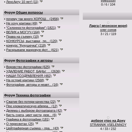
velessson
•
ЛенсАрту 10 лет! (11)
0 / 6 / 104
Форум
Общие вопросы
•
почему так много ХОРОШ... (2456)
•
Не хочу критики (49)
Ларга ( японское море)
•
"Склонности фотографии" (1821)
олег сопов
•
ВЕЛИК и МОГУЧ (164)
3 / 21 / 119
•
Права на съемку (10)
•
КОНКУРСЫ, выставки , пр... (120)
•
конкурс "Кукушечка" (218)
•
Раскрываем жанровую фот... (621)
Форум
Фотографии и авторы
•
Воровство фотографии (625)
•
УДАЛЕНИЕ РАБОТ, БАНЫ: ... (2636)
•
НАШИ ПОЗДРАВЛЕНИЯ (482)
•
На остриё критики (2568)
•
Фотографии, авторы и неавт... (16)
Форум
Техника фотографии
•
Сжатие без потери качества (22)
•
Про хроматическую аберра... (12)
•
Дилема с выбором фотоапарата (42)
•
Кисть снега, цвет кисти, реж... (6)
•
Графика в фотографии (181)
доброе утро на Дону
•
О пересветах (25)
STRANNIK VSELENNOY
•
Цейтраферная съемка – пра... (43)
4 / 33 / 232