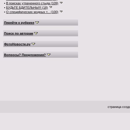
•
В поисках утраченного стыда (109)
•
БУДЬТЕ БДИТЕЛЬНЫ!!! (18)
•
О специфических модных т... (100)
Перейти к рубрике
Поиск по авторам
ФотоНовости.ру
Вопросы? Предложения?
страница созда