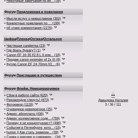
•
Некоторые замечания по ин... (39)
Форум
Предложения и пожелания
•
Мысли вслух о немыслимом (302)
•
Конкретные пожелания по ... (199)
•
об этике комментария (2276)
Цифра
/
Пленка
/
Оптика
/
Остальное
•
Чистящая салфетка (23)
•
Где брать бумагу? (1)
•
Canon EF 16-35 f/2.8 L II или... (18)
•
Продаю canon extender ef 2x III (8)
•
Куплю Canon EF 24-70mm f/2... (6)
Форум
Приглашаю в путешествие
Форум
Флейм. Немодерируемое
•
Сбои в работе сайта (620)
***
•
Рекомендую глянуть! (873)
Давыдова Наталия
•
Фотоюмор (1128)
3 / 36 / 111
•
Очевидное-невероятное (25)
•
Админ: абонплата (436)
•
Админ: коллективное соде... (759)
•
Почему я не концептуалист? (498)
•
События в Петербурге, кото... (15)
•
humor || Как стать знамени... (39)
•
Снова о критике и современ... (34)