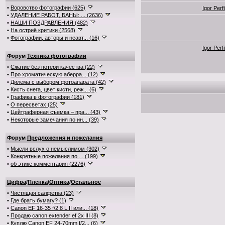
•
Воровство фотографии (625)
Igor Perf
•
УДАЛЕНИЕ РАБОТ, БАНЫ: ... (2636)
•
НАШИ ПОЗДРАВЛЕНИЯ (482)
•
На остриё критики (2568)
•
Фотографии, авторы и неавт... (16)
Igor Perf
Форум
Техника фотографии
•
Сжатие без потери качества (22)
•
Про хроматическую аберра... (12)
•
Дилема с выбором фотоапарата (42)
•
Кисть снега, цвет кисти, реж... (6)
•
Графика в фотографии (181)
•
О пересветах (25)
•
Цейтраферная съемка – пра... (43)
•
Некоторые замечания по ин... (39)
Форум
Предложения и пожелания
•
Мысли вслух о немыслимом (302)
•
Конкретные пожелания по ... (199)
•
об этике комментария (2276)
Цифра
/
Пленка
/
Оптика
/
Остальное
•
Чистящая салфетка (23)
•
Где брать бумагу? (1)
•
Canon EF 16-35 f/2.8 L II или... (18)
•
Продаю canon extender ef 2x III (8)
•
Куплю Canon EF 24-70mm f/2... (6)