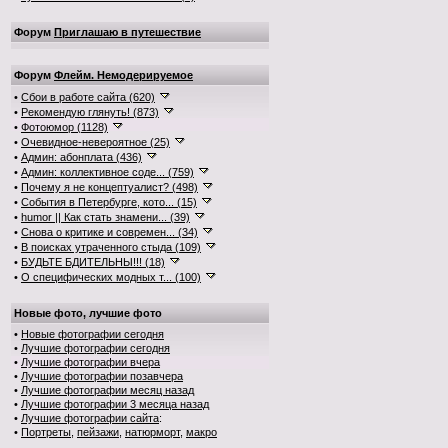
Форум
Приглашаю в путешествие
Форум
Флейм. Немодерируемое
•
Сбои в работе сайта (620)
•
Рекомендую глянуть! (873)
•
Фотоюмор (1128)
•
Очевидное-невероятное (25)
•
Админ: абонплата (436)
•
Админ: коллективное соде... (759)
•
Почему я не концептуалист? (498)
•
События в Петербурге, кото... (15)
•
humor || Как стать знамени... (39)
•
Снова о критике и современ... (34)
•
В поисках утраченного стыда (109)
•
БУДЬТЕ БДИТЕЛЬНЫ!!! (18)
•
О специфических модных т... (100)
Новые фото, лучшие фото
•
Новые фотографии сегодня
•
Лучшие фотографии сегодня
•
Лучшие фотографии вчера
•
Лучшие фотографии позавчера
•
Лучшие фотографии месяц назад
•
Лучшие фотографии 3 месяца назад
•
Лучшие фотографии сайта
:
•
Портреты
,
пейзажи
,
натюрморт
,
макро