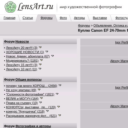
Главная
Статьи
Форумы
Фото
Авторы
Выставки
Фотосту
Форумы
>
Объявления. Оптика и
Куплю Canon EF 24-70mm f/
Форум
Новости
Igor Perf
•
ЛенсАрту 20 лет!!! (3)
•
ХОРОШИЕ НОВОСТИ (1)
•
Новое: Админ: абонплата (67)
•
Модерировать? (1181)
Alexey Marg
•
ЛенсАрту 15 лет!!! (3)
•
ЛенсАрту 10 лет! (11)
Форум
Общие вопросы
•
почему так много ХОРОШ... (2456)
Igor Perf
•
Не хочу критики (49)
•
"Склонности фотографии" (1821)
•
ВЕЛИК и МОГУЧ (164)
•
Права на съемку (10)
Alexey Marg
•
КОНКУРСЫ, выставки , пр... (120)
•
конкурс "Кукушечка" (218)
•
Раскрываем жанровую фот... (621)
Форум
Фотографии и авторы