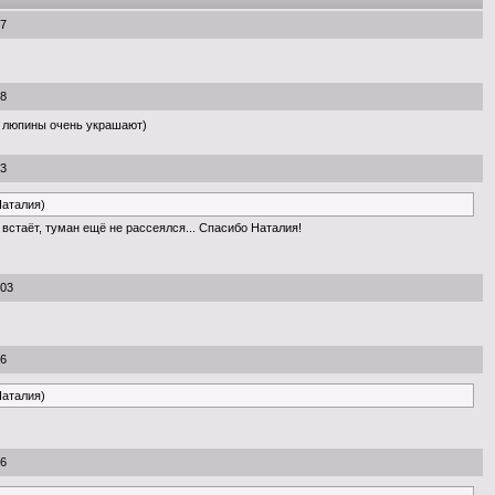
07
08
 люпины очень украшают)
23
Наталия)
встаёт, туман ещё не рассеялся... Спасибо Наталия!
:03
46
Наталия)
46