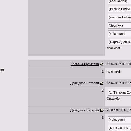
(олег сопов)
(Регина Волги
(alexmestovka)
(Sputnyk)
(velessson)
(Сергей Довже
спасибо!
12.мая.26 в 20:
Татьяна Еремеева
лия
1
Красиво!
13.мая.26 в 10:
Давыдова Наталия
2
(1: Татьяна Е
Спасибо)
26.июля.26 в 9:
Давыдова Наталия
3
(velessson)
(Капитан немо