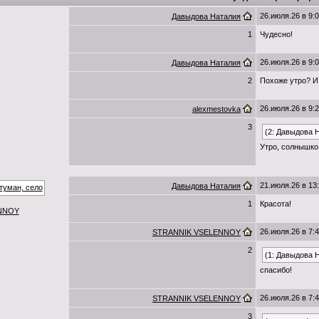
26.июля.26 в 9:
Давыдова Наталия
1
Чудесно!
26.июля.26 в 9:
Давыдова Наталия
2
Похоже утро? И
26.июля.26 в 9:
alexmestovka
3
(2: Давыдова 
Утро, солнышко 
21.июля.26 в 13
Давыдова Наталия
1
Красота!
NNOY
26.июля.26 в 7:
STRANNIK VSELENNOY
2
(1: Давыдова 
спасибо!
26.июля.26 в 7:
STRANNIK VSELENNOY
3