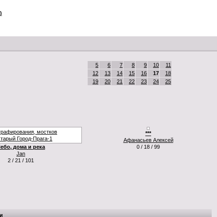
)
5
6
7
8
9
10
11
12
13
14
15
16
17
18
19
20
21
22
23
24
25
***
Афанасьев Алексей
ебо, дома и река
0 / 18 / 99
Jan
2 / 21 / 101
и