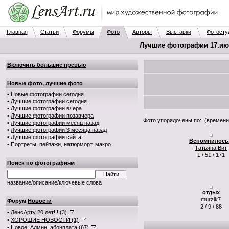
Главная
Статьи
Форумы
Фото
Авторы
Выставки
Фотосту
Лучшие фотографии 17.июл
Включить большие превью
Новые фото, лучшие фото
•
Новые фотографии сегодня
•
Лучшие фотографии сегодня
•
Лучшие фотографии вчера
•
Лучшие фотографии позавчера
Фото упорядочены по:
(времени
•
Лучшие фотографии месяц назад
•
Лучшие фотографии 3 месяца назад
•
Лучшие фотографии сайта
:
Вспомнилось.
•
Портреты
,
пейзажи
,
натюрморт
,
макро
Татьяна Вит
1 / 51 / 171
Поиск по фотографиям
название/описание/ключевые слова
отдых
murzik7
Форум
Новости
2 / 9 / 88
•
ЛенсАрту 20 лет!!! (3)
•
ХОРОШИЕ НОВОСТИ (1)
•
Новое: Админ: абонплата (67)