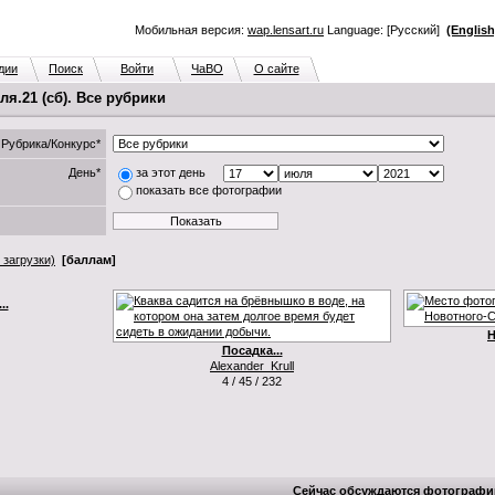
Мобильная версия:
wap.lensart.ru
Language: [Русский]
(English
дии
Поиск
Войти
ЧаВО
О сайте
я.21 (сб). Все рубрики
Рубрика/Конкурс*
День*
за этот день
показать все фотографии
 загрузки)
[баллам]
..
Н
Посадка...
Alexander_Krull
4 / 45 / 232
Сейчас обсуждаются фотографи