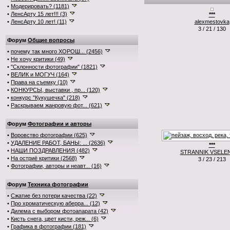
•
Модерировать? (1181)
•
ЛенсАрту 15 лет!!! (3)
***
•
ЛенсАрту 10 лет! (11)
alexmestovka
3 / 21 / 130
Форум
Общие вопросы
•
почему так много ХОРОШ... (2456)
•
Не хочу критики (49)
•
"Склонности фотографии" (1821)
•
ВЕЛИК и МОГУЧ (164)
•
Права на съемку (10)
•
КОНКУРСЫ, выставки , пр... (120)
•
конкурс "Кукушечка" (218)
•
Раскрываем жанровую фот... (621)
Форум
Фотографии и авторы
•
Воровство фотографии (625)
•
УДАЛЕНИЕ РАБОТ, БАНЫ: ... (2636)
***
•
НАШИ ПОЗДРАВЛЕНИЯ (482)
STRANNIK VSELE
•
На остриё критики (2568)
3 / 23 / 213
•
Фотографии, авторы и неавт... (16)
Форум
Техника фотографии
•
Сжатие без потери качества (22)
•
Про хроматическую аберра... (12)
•
Дилема с выбором фотоапарата (42)
•
Кисть снега, цвет кисти, реж... (6)
•
Графика в фотографии (181)