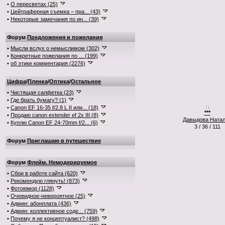
•
О пересветах (25)
•
Цейтраферная съемка – пра... (43)
•
Некоторые замечания по ин... (39)
Форум
Предложения и пожелания
•
Мысли вслух о немыслимом (302)
•
Конкретные пожелания по ... (199)
•
об этике комментария (2276)
Цифра
/
Пленка
/
Оптика
/
Остальное
•
Чистящая салфетка (23)
•
Где брать бумагу? (1)
•
Canon EF 16-35 f/2.8 L II или... (18)
***
•
Продаю canon extender ef 2x III (8)
Давыдова Ната
•
Куплю Canon EF 24-70mm f/2... (6)
3 / 36 / 111
Форум
Приглашаю в путешествие
Форум
Флейм. Немодерируемое
•
Сбои в работе сайта (620)
•
Рекомендую глянуть! (873)
•
Фотоюмор (1128)
•
Очевидное-невероятное (25)
•
Админ: абонплата (436)
•
Админ: коллективное соде... (759)
•
Почему я не концептуалист? (498)