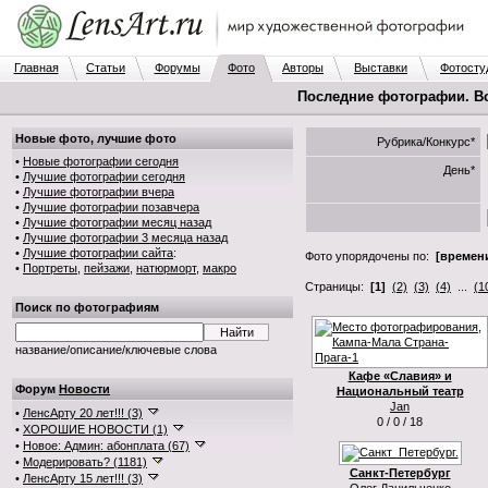
Главная
Статьи
Форумы
Фото
Авторы
Выставки
Фотосту
Последние фотографии. В
Новые фото, лучшие фото
Рубрика/Конкурс*
•
Новые фотографии сегодня
День*
•
Лучшие фотографии сегодня
•
Лучшие фотографии вчера
•
Лучшие фотографии позавчера
•
Лучшие фотографии месяц назад
•
Лучшие фотографии 3 месяца назад
•
Лучшие фотографии сайта
:
Фото упорядочены по:
[времени
•
Портреты
,
пейзажи
,
натюрморт
,
макро
Страницы:
[1]
(2)
(3)
(4)
...
(1
Поиск по фотографиям
название/описание/ключевые слова
Кафе «Славия» и
Форум
Новости
Национальный театр
Jan
•
ЛенсАрту 20 лет!!! (3)
0 / 0 / 18
•
ХОРОШИЕ НОВОСТИ (1)
•
Новое: Админ: абонплата (67)
•
Модерировать? (1181)
Санкт-Петербург
•
ЛенсАрту 15 лет!!! (3)