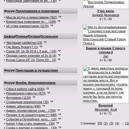
•
Некоторые замечания по ин... (39)
Форум
Предложения и пожелания
Утро июль
Андрей Дворников
•
Мысли вслух о немыслимом (302)
0 / 5 / 49
•
Конкретные пожелания по ... (199)
•
об этике комментария (2276)
Цифра
/
Пленка
/
Оптика
/
Остальное
•
Чистящая салфетка (23)
•
Где брать бумагу? (1)
Башни и крыши Старого
•
Canon EF 16-35 f/2.8 L II или... (18)
города-2
•
Продаю canon extender ef 2x III (8)
Jan
•
Куплю Canon EF 24-70mm f/2... (6)
0 / 6 / 48
Форум
Приглашаю в путешествие
Форум
Флейм. Немодерируемое
•
Сбои в работе сайта (620)
•
Рекомендую глянуть! (873)
•
Фотоюмор (1128)
•
Очевидное-невероятное (25)
Водопой
•
Админ: абонплата (436)
Alexander_Krull
•
Админ: коллективное соде... (759)
0 / 9 / 71
•
Почему я не концептуалист? (498)
•
События в Петербурге, кото... (15)
Страницы:
[1]
(2)
(3)
(4)
...
(1
•
humor || Как стать знамени... (39)
•
Снова о критике и современ... (34)