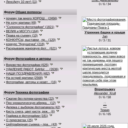
Олег Данильченко
•
ЛенсАрту 10 лет! (11)
0 / 6 / 34
Форум
Общие вопросы
•
почему так много ХОРОШ... (2456)
•
Не хочу критики (49)
•
"Склонности фотографии" (1821)
•
ВЕЛИК и МОГУЧ (164)
Утренние башни и крыши
•
Права на съемку (10)
Jan
•
КОНКУРСЫ, выставки , пр... (120)
0 / 3 / 31
•
конкурс "Кукушечка" (218)
•
Раскрываем жанровую фот... (621)
Форум
Фотографии и авторы
•
Воровство фотографии (625)
•
УДАЛЕНИЕ РАБОТ, БАНЫ: ... (2636)
•
НАШИ ПОЗДРАВЛЕНИЯ (482)
•
На остриё критики (2568)
•
Фотографии, авторы и неавт... (16)
Вприпрыжку
Форум
Техника фотографии
Alexander_Krull
0 / 6 / 58
•
Сжатие без потери качества (22)
•
Про хроматическую аберра... (12)
***
•
Дилема с выбором фотоапарата (42)
Темир
•
Кисть снега, цвет кисти, реж... (6)
0 / 6 / 65
•
Графика в фотографии (181)
•
О пересветах (25)
•
Цейтраферная съемка – пра... (43)