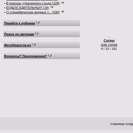
•
В поисках утраченного стыда (109)
•
БУДЬТЕ БДИТЕЛЬНЫ!!! (18)
•
О специфических модных т... (100)
Перейти к рубрике
Поиск по авторам
Сосны
олег сопов
ФотоНовости.ру
4 / 15 / 161
Вопросы? Предложения?
страница созда