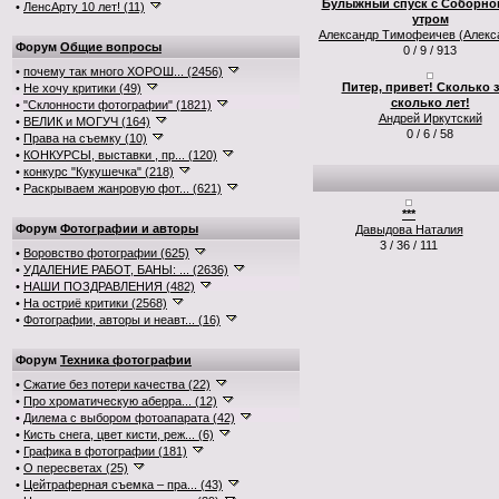
Булыжный спуск с Соборно
•
ЛенсАрту 10 лет! (11)
утром
Александр Тимофеичев (Алекс
Форум
Общие вопросы
0 / 9 / 913
•
почему так много ХОРОШ... (2456)
Питер, привет! Сколько з
•
Не хочу критики (49)
сколько лет!
•
"Склонности фотографии" (1821)
Андрей Иркутский
•
ВЕЛИК и МОГУЧ (164)
0 / 6 / 58
•
Права на съемку (10)
•
КОНКУРСЫ, выставки , пр... (120)
•
конкурс "Кукушечка" (218)
•
Раскрываем жанровую фот... (621)
***
Форум
Фотографии и авторы
Давыдова Наталия
3 / 36 / 111
•
Воровство фотографии (625)
•
УДАЛЕНИЕ РАБОТ, БАНЫ: ... (2636)
•
НАШИ ПОЗДРАВЛЕНИЯ (482)
•
На остриё критики (2568)
•
Фотографии, авторы и неавт... (16)
Форум
Техника фотографии
•
Сжатие без потери качества (22)
•
Про хроматическую аберра... (12)
•
Дилема с выбором фотоапарата (42)
•
Кисть снега, цвет кисти, реж... (6)
•
Графика в фотографии (181)
•
О пересветах (25)
•
Цейтраферная съемка – пра... (43)