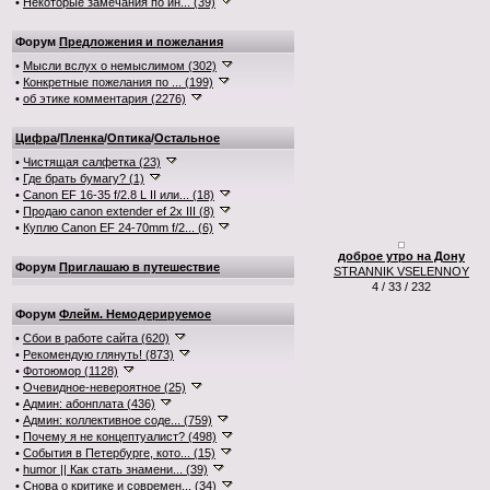
•
Некоторые замечания по ин... (39)
Форум
Предложения и пожелания
•
Мысли вслух о немыслимом (302)
•
Конкретные пожелания по ... (199)
•
об этике комментария (2276)
Цифра
/
Пленка
/
Оптика
/
Остальное
•
Чистящая салфетка (23)
•
Где брать бумагу? (1)
•
Canon EF 16-35 f/2.8 L II или... (18)
•
Продаю canon extender ef 2x III (8)
•
Куплю Canon EF 24-70mm f/2... (6)
доброе утро на Дону
Форум
Приглашаю в путешествие
STRANNIK VSELENNOY
4 / 33 / 232
Форум
Флейм. Немодерируемое
•
Сбои в работе сайта (620)
•
Рекомендую глянуть! (873)
•
Фотоюмор (1128)
•
Очевидное-невероятное (25)
•
Админ: абонплата (436)
•
Админ: коллективное соде... (759)
•
Почему я не концептуалист? (498)
•
События в Петербурге, кото... (15)
•
humor || Как стать знамени... (39)
•
Снова о критике и современ... (34)