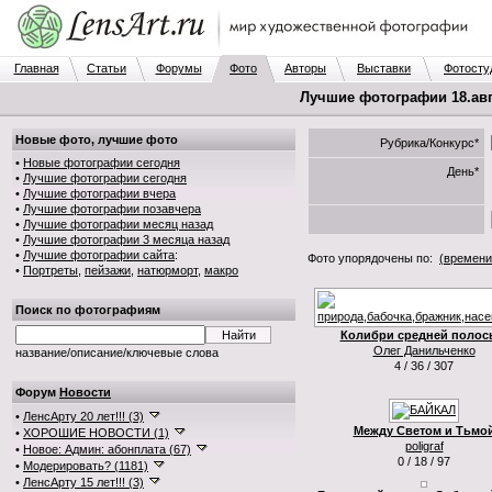
Главная
Статьи
Форумы
Фото
Авторы
Выставки
Фотосту
Лучшие фотографии 18.авг.
Новые фото, лучшие фото
Рубрика/Конкурс*
•
Новые фотографии сегодня
День*
•
Лучшие фотографии сегодня
•
Лучшие фотографии вчера
•
Лучшие фотографии позавчера
•
Лучшие фотографии месяц назад
•
Лучшие фотографии 3 месяца назад
•
Лучшие фотографии сайта
:
Фото упорядочены по:
(времени
•
Портреты
,
пейзажи
,
натюрморт
,
макро
Поиск по фотографиям
Колибри средней полосы
Олег Данильченко
название/описание/ключевые слова
4 / 36 / 307
Форум
Новости
•
ЛенсАрту 20 лет!!! (3)
Между Светом и Тьмо
•
ХОРОШИЕ НОВОСТИ (1)
poligraf
•
Новое: Админ: абонплата (67)
0 / 18 / 97
•
Модерировать? (1181)
•
ЛенсАрту 15 лет!!! (3)