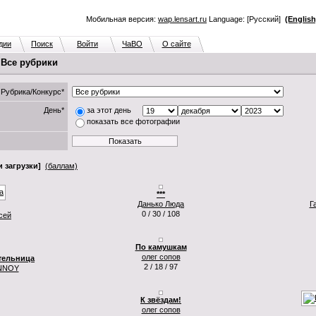
Мобильная версия:
wap.lensart.ru
Language: [Русский]
(English
дии
Поиск
Войти
ЧаВО
О сайте
. Все рубрики
Рубрика/Конкурс*
День*
за этот день
показать все фотографии
 загрузки]
(баллам)
***
Данько Люда
Г
0 / 30 / 108
сей
По камушкам
олег сопов
тельница
2 / 18 / 97
NNOY
К звёздам!
олег сопов