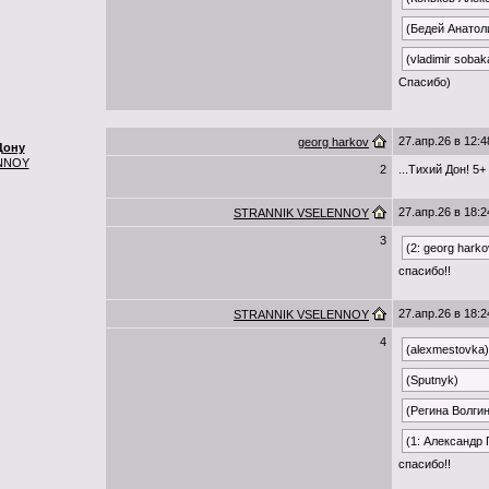
(Бедей Анатол
(vladimir sobak
Спасибо)
27.апр.26 в 12:4
georg harkov
Дону
NNOY
2
...Тихий Дон! 5+
27.апр.26 в 18:2
STRANNIK VSELENNOY
3
(2: georg harko
спасибо!!
27.апр.26 в 18:2
STRANNIK VSELENNOY
4
(alexmestovka)
(Sputnyk)
(Регина Волги
(1: Александр
спасибо!!