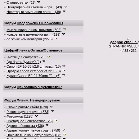
•
О пересветах (25)
•
Цейтраферная съемка – пра... (43)
•
Некоторые замечания по ин... (39)
Форум
Предложения и пожелания
•
Мысли вслух о немыслимом (302)
•
Конкретные пожелания по ... (199)
•
об этике комментария (2276)
доброе утро на 
STRANNIK VSELE
Цифра
/
Пленка
/
Оптика
/
Остальное
4 / 33 / 232
•
Чистящая салфетка (23)
•
Где брать бумагу? (1)
•
Canon EF 16-35 f/2.8 L II или... (18)
•
Продаю canon extender ef 2x III (8)
•
Куплю Canon EF 24-70mm f/2... (6)
Форум
Приглашаю в путешествие
Форум
Флейм. Немодерируемое
•
Сбои в работе сайта (620)
•
Рекомендую глянуть! (873)
•
Фотоюмор (1128)
•
Очевидное-невероятное (25)
•
Админ: абонплата (436)
•
Админ: коллективное соде... (759)
•
Почему я не концептуалист? (498)