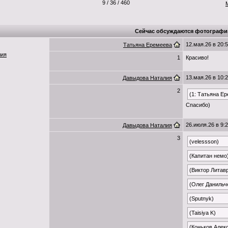
9 / 36 / 460
Сейчас обсуждаются фотографи
12.мая.26 в 20:
Татьяна Еремеева
лия
1
Красиво!
13.мая.26 в 10:
Давыдова Наталия
2
(1: Татьяна Е
Спасибо)
26.июля.26 в 9:
Давыдова Наталия
3
(velessson)
(Капитан немо
(Виктор Литав
(Олег Данильч
(Sputnyk)
(Taisiya K)
(Коньков Алек