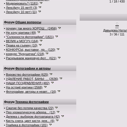
1 / 18 / 430
•
Модерировать? (1181)
•
ЛенсАрту 15 лет!!! (3)
•
ЛенсАрту 10 лет! (11)
Форум
Общие вопросы
***
•
почему так много ХОРОШ... (2456)
Давыдова Ната
•
Не хочу критики (49)
3 / 36 / 111
•
"Склонности фотографии" (1821)
•
ВЕЛИК и МОГУЧ (164)
•
Права на съемку (10)
•
КОНКУРСЫ, выставки , пр... (120)
•
конкурс "Кукушечка" (218)
•
Раскрываем жанровую фот... (621)
Форум
Фотографии и авторы
•
Воровство фотографии (625)
•
УДАЛЕНИЕ РАБОТ, БАНЫ: ... (2636)
•
НАШИ ПОЗДРАВЛЕНИЯ (482)
•
На остриё критики (2568)
•
Фотографии, авторы и неавт... (16)
Форум
Техника фотографии
•
Сжатие без потери качества (22)
•
Про хроматическую аберра... (12)
•
Дилема с выбором фотоапарата (42)
•
Кисть снега, цвет кисти, реж... (6)
•
Графика в фотографии (181)