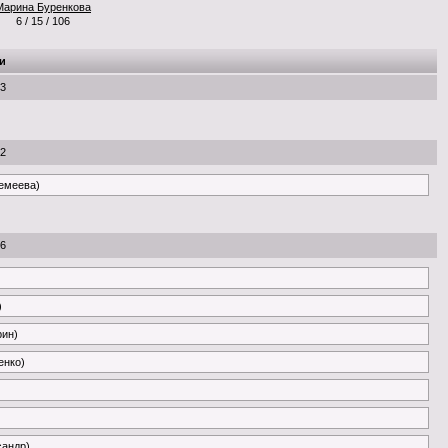
Марина Буренкова
6 / 15 / 106
и
53
22
ремеева)
26
)
рин)
енко)
сандр)