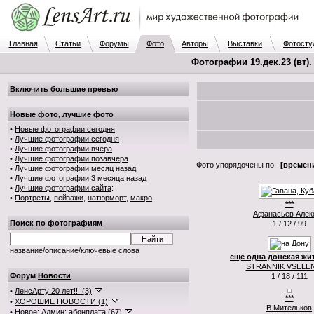
Главная
Статьи
Форумы
Фото
Авторы
Выставки
Фотосту
Фотографии 19.дек.23 (вт)
Включить большие превью
Новые фото, лучшие фото
•
Новые фотографии сегодня
•
Лучшие фотографии сегодня
•
Лучшие фотографии вчера
•
Лучшие фотографии позавчера
Фото упорядочены по:
[времени
•
Лучшие фотографии месяц назад
•
Лучшие фотографии 3 месяца назад
•
Лучшие фотографии сайта
:
•
Портреты
,
пейзажи
,
натюрморт
,
макро
***
Афанасьев Алек
Поиск по фотографиям
1 / 12 / 99
название/описание/ключевые слова
ещё одна донская жи
STRANNIK VSELE
Форум
Новости
1 / 18 / 111
•
ЛенсАрту 20 лет!!! (3)
***
•
ХОРОШИЕ НОВОСТИ (1)
В.Мительков
•
Новое: Админ: абонплата (67)