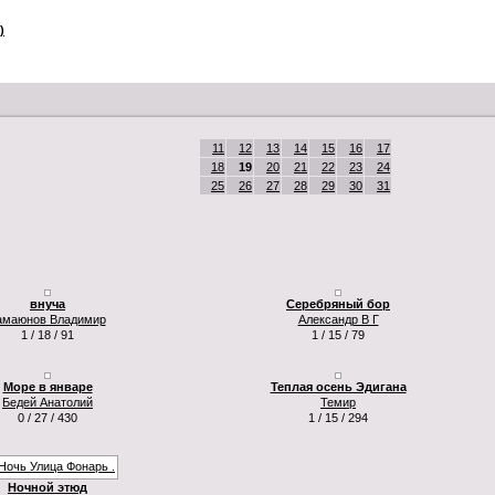
)
11
12
13
14
15
16
17
18
19
20
21
22
23
24
25
26
27
28
29
30
31
внуча
Серебряный бор
амаюнов Владимир
Александр В Г
1 / 18 / 91
1 / 15 / 79
Море в январе
Теплая осень Эдигана
Бедей Анатолий
Темир
0 / 27 / 430
1 / 15 / 294
Ночной этюд