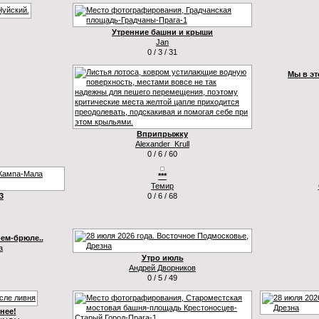
Утренние башни и крыши
Jan
0 / 3 / 31
Мы в эт
Вприпрыжку
Alexander_Krull
0 / 6 / 60
***
Темир
3
0 / 6 / 68
рем-брюле..
а
Утро июль
Андрей Дворников
0 / 5 / 49
.нее!