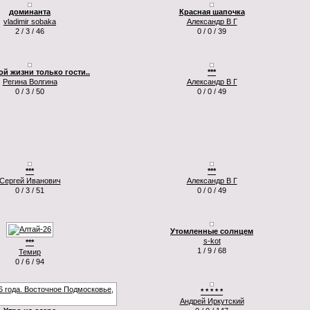
доминанта
Красная шапочка
vladimir sobaka
Александр В Г
2 / 3 / 46
0 / 0 / 39
ой жизни только гости..
***
Регина Волгина
Александр В Г
0 / 3 / 50
0 / 0 / 49
***
***
Сергей Иванович
Александр В Г
0 / 3 / 51
0 / 0 / 49
Утомленные солнцем
s-kot
***
1 / 9 / 68
Темир
0 / 6 / 94
* * * * *
Андрей Иркутский