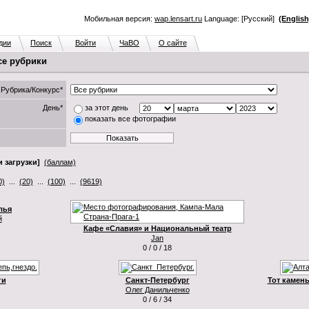
Мобильная версия:
wap.lensart.ru
Language: [Русский]
(English
дии
Поиск
Войти
ЧаВО
О сайте
се рубрики
Рубрика/Конкурс*
День*
за этот день
показать все фотографии
 загрузки]
(баллам)
0)
...
(20)
...
(100)
...
(9619)
лья
й
Кафе «Славия» и Национальный театр
Jan
0 / 0 / 18
ги
Санкт-Петербург
Тот камень
Олег Данильченко
0 / 6 / 34