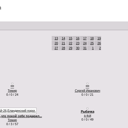
)
13
14
15
16
17
18
19
20
21
22
23
24
25
26
27
28
29
30
31
1
2
***
***
Темир
Сергей Иванович
0 / 0 / 24
0 / 0 / 21
Рыбачка
s-kot
,что покой себе подарил...
0 / 0 / 49
Темир
0 / 3 / 57