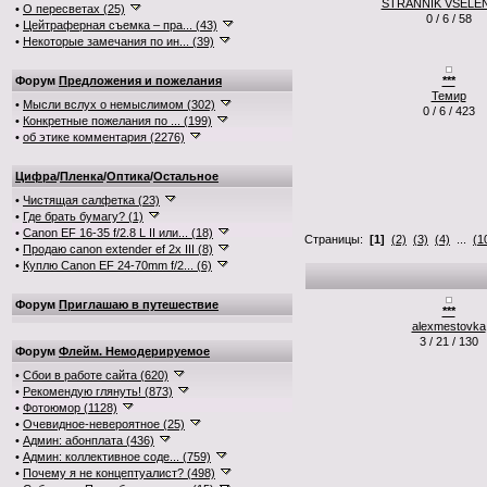
STRANNIK VSELE
•
О пересветах (25)
0 / 6 / 58
•
Цейтраферная съемка – пра... (43)
•
Некоторые замечания по ин... (39)
Форум
Предложения и пожелания
***
Темир
•
Мысли вслух о немыслимом (302)
0 / 6 / 423
•
Конкретные пожелания по ... (199)
•
об этике комментария (2276)
Цифра
/
Пленка
/
Оптика
/
Остальное
•
Чистящая салфетка (23)
•
Где брать бумагу? (1)
•
Canon EF 16-35 f/2.8 L II или... (18)
Страницы:
[1]
(2)
(3)
(4)
...
(1
•
Продаю canon extender ef 2x III (8)
•
Куплю Canon EF 24-70mm f/2... (6)
Форум
Приглашаю в путешествие
***
alexmestovka
3 / 21 / 130
Форум
Флейм. Немодерируемое
•
Сбои в работе сайта (620)
•
Рекомендую глянуть! (873)
•
Фотоюмор (1128)
•
Очевидное-невероятное (25)
•
Админ: абонплата (436)
•
Админ: коллективное соде... (759)
•
Почему я не концептуалист? (498)