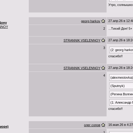
Утро, солнышко 
27.апр.26 в 12:4
georg harkov
Дону
NNOY
2
...Тихий Дон! 5+
27.апр.26 в 18:2
STRANNIK VSELENNOY
3
(2: georg harko
спасибо!!
27.апр.26 в 18:2
STRANNIK VSELENNOY
4
(alexmestovka)
(Sputnyk)
(Регина Волги
(1: Александр
спасибо!!
16.мая.26 в 4:27
олег сопов
море)
1