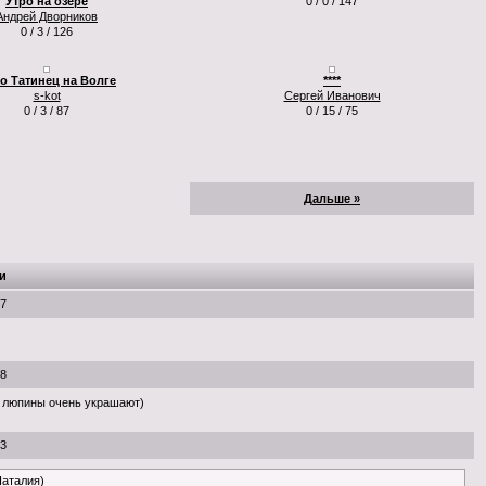
Утро на озере
0 / 0 / 147
Андрей Дворников
0 / 3 / 126
о Татинец на Волге
****
s-kot
Сергей Иванович
0 / 3 / 87
0 / 15 / 75
Дальше »
и
07
08
 люпины очень украшают)
23
Наталия)