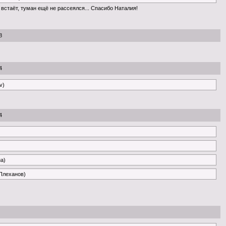
встаёт, туман ещё не рассеялся... Спасибо Наталия!
8
4
v)
4
на)
 Плеханов)