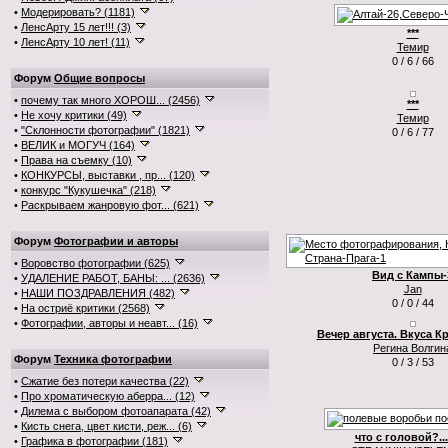
•
Модерировать? (1181)
•
ЛенсАрту 15 лет!!! (3)
***
•
ЛенсАрту 10 лет! (11)
Темир
0 / 6 / 66
Форум
Общие вопросы
•
почему так много ХОРОШ... (2456)
***
•
Не хочу критики (49)
Темир
•
"Склонности фотографии" (1821)
0 / 6 / 77
•
ВЕЛИК и МОГУЧ (164)
•
Права на съемку (10)
•
КОНКУРСЫ, выставки , пр... (120)
•
конкурс "Кукушечка" (218)
•
Раскрываем жанровую фот... (621)
Форум
Фотографии и авторы
•
Воровство фотографии (625)
Вид с Кампы-
•
УДАЛЕНИЕ РАБОТ, БАНЫ: ... (2636)
Jan
•
НАШИ ПОЗДРАВЛЕНИЯ (482)
0 / 0 / 44
•
На остриё критики (2568)
•
Фотографии, авторы и неавт... (16)
Вечер августа. Вкуса К
Регина Волгин
Форум
Техника фотографии
0 / 3 / 53
•
Сжатие без потери качества (22)
•
Про хроматическую аберра... (12)
•
Дилема с выбором фотоапарата (42)
•
Кисть снега, цвет кисти, реж... (6)
что с головой?..
•
Графика в фотографии (181)