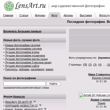
Главная
Статьи
Форумы
Фото
Авторы
Выставки
Фотосту
Последние фотографии. В
Включить большие превью
Новые фото, лучшие фото
•
Новые фотографии сегодня
•
Лучшие фотографии сегодня
•
Лучшие фотографии вчера
•
Лучшие фотографии позавчера
Фото упорядочены по:
[времени
•
Лучшие фотографии месяц назад
•
Лучшие фотографии 3 месяца назад
Страницы:
[1]
(2)
(3)
(4)
...
(1
•
Лучшие фотографии сайта
:
•
Портреты
,
пейзажи
,
натюрморт
,
макро
Маки Ставропо
Ерохин Серге
Поиск по фотографиям
0 / 0 / 16
название/описание/ключевые слова
Форум
Новости
Домик у доро
•
ЛенсАрту 20 лет!!! (3)
Темир
•
ХОРОШИЕ НОВОСТИ (1)
0 / 3 / 41
•
Новое: Админ: абонплата (67)