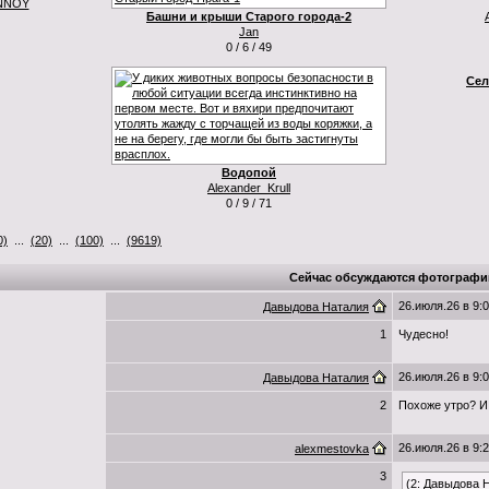
NNOY
Башни и крыши Старого города-2
Jan
0 / 6 / 49
Сел
Водопой
Alexander_Krull
0 / 9 / 71
0)
...
(20)
...
(100)
...
(9619)
Сейчас обсуждаются фотографи
26.июля.26 в 9:
Давыдова Наталия
1
Чудесно!
26.июля.26 в 9:
Давыдова Наталия
2
Похоже утро? И
26.июля.26 в 9:
alexmestovka
3
(2: Давыдова 