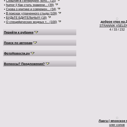
•
События в Петербурге, кото... (15)
•
humor || Как стать знамени... (39)
•
Снова о критике и современ... (34)
•
В поисках утраченного стыда (109)
•
БУДЬТЕ БДИТЕЛЬНЫ!!! (18)
доброе утро на 
•
О специфических модных т... (100)
STRANNIK VSELE
4 / 33 / 232
Перейти к рубрике
Поиск по авторам
ФотоНовости.ру
Вопросы? Предложения?
Ларга ( японское 
олег сопов