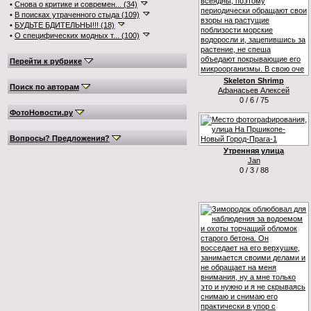
•
Снова о критике и современ... (34)
•
В поисках утраченного стыда (109)
•
БУДЬТЕ БДИТЕЛЬНЫ!!! (18)
•
О специфических модных т... (100)
Перейти к рубрике
Skeleton Shrimp
Поиск по авторам
Афанасьев Алексей
0 / 6 / 75
ФотоНовости.ру
Вопросы? Предложения?
Утренняя улица
Jan
0 / 3 / 88