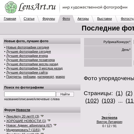
Главная
Статьи
Форумы
Фото
Авторы
Выставки
Фотосту
Последние фот
Новые фото, лучшие фото
Рубрика/Конкурс*
•
Новые фотографии сегодня
День*
•
Лучшие фотографии сегодня
•
Лучшие фотографии вчера
•
Лучшие фотографии позавчера
•
Лучшие фотографии месяц назад
•
Лучшие фотографии 3 месяца назад
•
Лучшие фотографии сайта
:
•
Портреты
,
пейзажи
,
натюрморт
,
макро
Фото упорядочен
Поиск по фотографиям
Страницы:
(1)
(2)
название/описание/ключевые слова
(102)
(103)
...
(11
Форум
Новости
•
ЛенсАрту 20 лет!!! (3)
Экотропа
•
ХОРОШИЕ НОВОСТИ (1)
Виктор Литаврин
•
Новое: Админ: абонплата (67)
0 / 12 / 91
•
Модерировать? (1181)