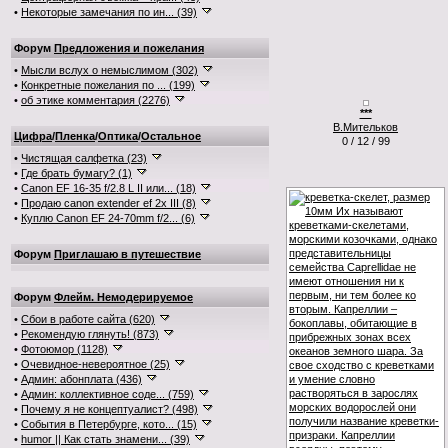
•
Некоторые замечания по ин... (39)
Форум
Предложения и пожелания
•
Мысли вслух о немыслимом (302)
•
Конкретные пожелания по ... (199)
•
об этике комментария (2276)
***
В.Мительков
Цифра
/
Пленка
/
Оптика
/
Остальное
0 / 12 / 99
•
Чистящая салфетка (23)
•
Где брать бумагу? (1)
•
Canon EF 16-35 f/2.8 L II или... (18)
•
Продаю canon extender ef 2x III (8)
•
Куплю Canon EF 24-70mm f/2... (6)
Форум
Приглашаю в путешествие
Форум
Флейм. Немодерируемое
•
Сбои в работе сайта (620)
•
Рекомендую глянуть! (873)
•
Фотоюмор (1128)
•
Очевидное-невероятное (25)
•
Админ: абонплата (436)
•
Админ: коллективное соде... (759)
•
Почему я не концептуалист? (498)
•
События в Петербурге, кото... (15)
•
humor || Как стать знамени... (39)