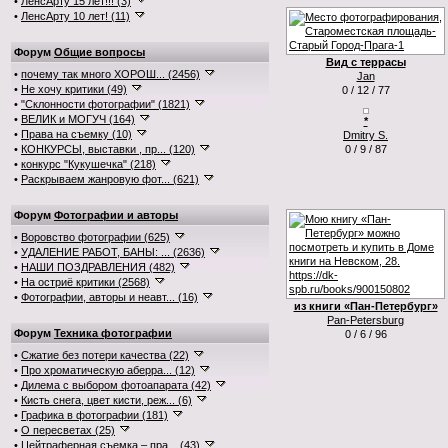
•
ЛенсАрту 15 лет!!! (3)
•
ЛенсАрту 10 лет! (11)
Форум
Общие вопросы
Вид с террасы
•
почему так много ХОРОШ... (2456)
Jan
•
Не хочу критики (49)
0 / 12 / 77
•
"Склонности фотографии" (1821)
•
ВЕЛИК и МОГУЧ (164)
*
•
Права на съемку (10)
Dmitry S.
•
КОНКУРСЫ, выставки , пр... (120)
0 / 9 / 87
•
конкурс "Кукушечка" (218)
•
Раскрываем жанровую фот... (621)
Форум
Фотографии и авторы
•
Воровство фотографии (625)
•
УДАЛЕНИЕ РАБОТ, БАНЫ: ... (2636)
•
НАШИ ПОЗДРАВЛЕНИЯ (482)
•
На остриё критики (2568)
•
Фотографии, авторы и неавт... (16)
из книги «Пан-Петербург»
Pan-Petersburg
Форум
Техника фотографии
0 / 6 / 96
•
Сжатие без потери качества (22)
•
Про хроматическую аберра... (12)
•
Дилема с выбором фотоапарата (42)
•
Кисть снега, цвет кисти, реж... (6)
•
Графика в фотографии (181)
•
О пересветах (25)
•
Цейтраферная съемка – пра... (43)