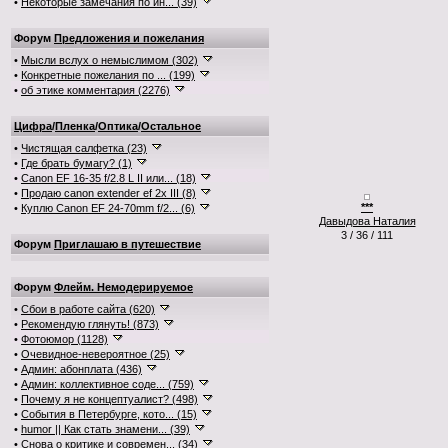
•
Некоторые замечания по ин... (39)
Форум
Предложения и пожелания
•
Мысли вслух о немыслимом (302)
•
Конкретные пожелания по ... (199)
•
об этике комментария (2276)
Цифра
/
Пленка
/
Оптика
/
Остальное
•
Чистящая салфетка (23)
•
Где брать бумагу? (1)
•
Canon EF 16-35 f/2.8 L II или... (18)
•
Продаю canon extender ef 2x III (8)
***
•
Куплю Canon EF 24-70mm f/2... (6)
Давыдова Наталия
3 / 36 / 111
Форум
Приглашаю в путешествие
Форум
Флейм. Немодерируемое
•
Сбои в работе сайта (620)
•
Рекомендую глянуть! (873)
•
Фотоюмор (1128)
•
Очевидное-невероятное (25)
•
Админ: абонплата (436)
•
Админ: коллективное соде... (759)
•
Почему я не концептуалист? (498)
•
События в Петербурге, кото... (15)
•
humor || Как стать знамени... (39)
•
Снова о критике и современ... (34)