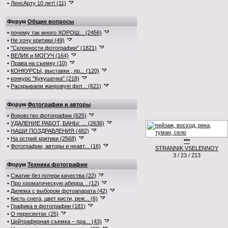
•
ЛенсАрту 10 лет! (11)
Форум
Общие вопросы
•
почему так много ХОРОШ... (2456)
•
Не хочу критики (49)
•
"Склонности фотографии" (1821)
•
ВЕЛИК и МОГУЧ (164)
•
Права на съемку (10)
•
КОНКУРСЫ, выставки , пр... (120)
•
конкурс "Кукушечка" (218)
•
Раскрываем жанровую фот... (621)
Форум
Фотографии и авторы
•
Воровство фотографии (625)
•
УДАЛЕНИЕ РАБОТ, БАНЫ: ... (2636)
•
НАШИ ПОЗДРАВЛЕНИЯ (482)
•
На остриё критики (2568)
***
•
Фотографии, авторы и неавт... (16)
STRANNIK VSELENNOY
3 / 23 / 213
Форум
Техника фотографии
•
Сжатие без потери качества (22)
•
Про хроматическую аберра... (12)
•
Дилема с выбором фотоапарата (42)
•
Кисть снега, цвет кисти, реж... (6)
•
Графика в фотографии (181)
•
О пересветах (25)
•
Цейтраферная съемка – пра... (43)