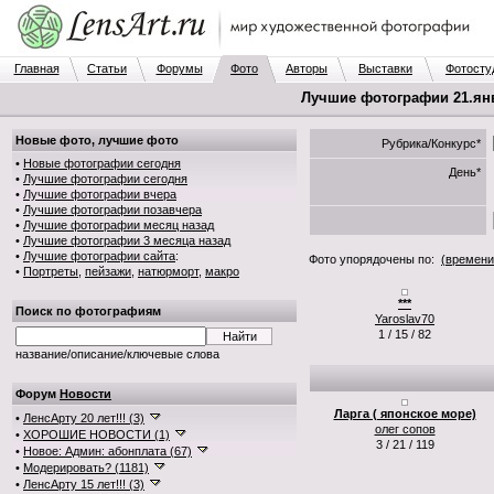
Главная
Статьи
Форумы
Фото
Авторы
Выставки
Фотосту
Лучшие фотографии 21.янв.
Новые фото, лучшие фото
Рубрика/Конкурс*
•
Новые фотографии сегодня
День*
•
Лучшие фотографии сегодня
•
Лучшие фотографии вчера
•
Лучшие фотографии позавчера
•
Лучшие фотографии месяц назад
•
Лучшие фотографии 3 месяца назад
•
Лучшие фотографии сайта
:
Фото упорядочены по:
(времени
•
Портреты
,
пейзажи
,
натюрморт
,
макро
***
Поиск по фотографиям
Yaroslav70
1 / 15 / 82
название/описание/ключевые слова
Форум
Новости
Ларга ( японское море)
•
ЛенсАрту 20 лет!!! (3)
олег сопов
•
ХОРОШИЕ НОВОСТИ (1)
3 / 21 / 119
•
Новое: Админ: абонплата (67)
•
Модерировать? (1181)
•
ЛенсАрту 15 лет!!! (3)