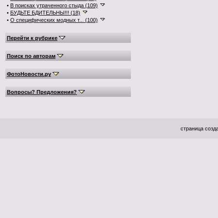
•
В поисках утраченного стыда (109)
•
БУДЬТЕ БДИТЕЛЬНЫ!!! (18)
•
О специфических модных т... (100)
Перейти к рубрике
Поиск по авторам
ФотоНовости.ру
Вопросы? Предложения?
страница созда