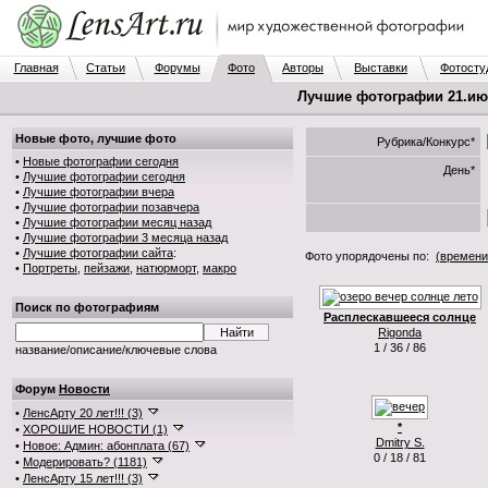
Главная
Статьи
Форумы
Фото
Авторы
Выставки
Фотосту
Лучшие фотографии 21.июн
Новые фото, лучшие фото
Рубрика/Конкурс*
•
Новые фотографии сегодня
День*
•
Лучшие фотографии сегодня
•
Лучшие фотографии вчера
•
Лучшие фотографии позавчера
•
Лучшие фотографии месяц назад
•
Лучшие фотографии 3 месяца назад
•
Лучшие фотографии сайта
:
Фото упорядочены по:
(времени
•
Портреты
,
пейзажи
,
натюрморт
,
макро
Поиск по фотографиям
Расплескавшееся солнце
Rigonda
1 / 36 / 86
название/описание/ключевые слова
Форум
Новости
•
ЛенсАрту 20 лет!!! (3)
*
•
ХОРОШИЕ НОВОСТИ (1)
Dmitry S.
•
Новое: Админ: абонплата (67)
0 / 18 / 81
•
Модерировать? (1181)
•
ЛенсАрту 15 лет!!! (3)