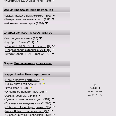
•
Некоторые замечания по ин... (39)
Форум
Предложения и пожелания
•
Мысли вслух о немыслимом (302)
•
Конкретные пожелания по ... (199)
•
об этике комментария (2276)
Цифра
/
Пленка
/
Оптика
/
Остальное
•
Чистящая салфетка (23)
•
Где брать бумагу? (1)
•
Canon EF 16-35 f/2.8 L II или... (18)
•
Продаю canon extender ef 2x III (8)
•
Куплю Canon EF 24-70mm f/2... (6)
Форум
Приглашаю в путешествие
Форум
Флейм. Немодерируемое
•
Сбои в работе сайта (620)
•
Рекомендую глянуть! (873)
•
Фотоюмор (1128)
Сосны
олег сопов
•
Очевидное-невероятное (25)
4 / 15 / 155
•
Админ: абонплата (436)
•
Админ: коллективное соде... (759)
•
Почему я не концептуалист? (498)
•
События в Петербурге, кото... (15)
•
humor || Как стать знамени... (39)
•
Снова о критике и современ... (34)