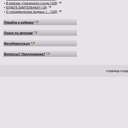
•
В поисках утраченного стыда (109)
•
БУДЬТЕ БДИТЕЛЬНЫ!!! (18)
•
О специфических модных т... (100)
Перейти к рубрике
Поиск по авторам
ФотоНовости.ру
Вопросы? Предложения?
страница созда