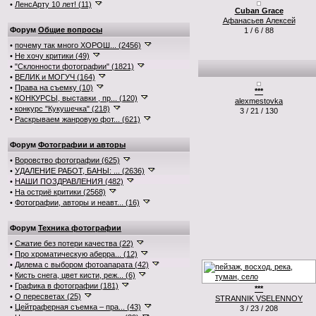
•
ЛенсАрту 10 лет! (11)
Сuban Grace
Афанасьев Алексей
Форум
Общие вопросы
1 / 6 / 88
•
почему так много ХОРОШ... (2456)
•
Не хочу критики (49)
•
"Склонности фотографии" (1821)
•
ВЕЛИК и МОГУЧ (164)
•
Права на съемку (10)
***
•
КОНКУРСЫ, выставки , пр... (120)
alexmestovka
•
конкурс "Кукушечка" (218)
3 / 21 / 130
•
Раскрываем жанровую фот... (621)
Форум
Фотографии и авторы
•
Воровство фотографии (625)
•
УДАЛЕНИЕ РАБОТ, БАНЫ: ... (2636)
•
НАШИ ПОЗДРАВЛЕНИЯ (482)
•
На остриё критики (2568)
•
Фотографии, авторы и неавт... (16)
Форум
Техника фотографии
•
Сжатие без потери качества (22)
•
Про хроматическую аберра... (12)
•
Дилема с выбором фотоапарата (42)
•
Кисть снега, цвет кисти, реж... (6)
•
Графика в фотографии (181)
***
•
О пересветах (25)
STRANNIK VSELENNOY
•
Цейтраферная съемка – пра... (43)
3 / 23 / 208