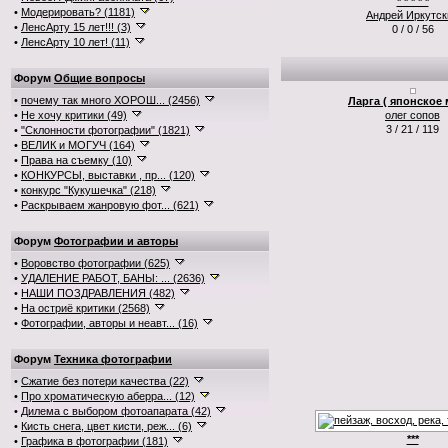
* * * * *
•
Модерировать? (1181)
Андрей Иркутск
•
ЛенсАрту 15 лет!!! (3)
0 / 0 / 56
•
ЛенсАрту 10 лет! (11)
Форум
Общие вопросы
•
почему так много ХОРОШ... (2456)
Ларга ( японское 
•
Не хочу критики (49)
олег сопов
3 / 21 / 119
•
"Склонности фотографии" (1821)
•
ВЕЛИК и МОГУЧ (164)
•
Права на съемку (10)
•
КОНКУРСЫ, выставки , пр... (120)
•
конкурс "Кукушечка" (218)
•
Раскрываем жанровую фот... (621)
Форум
Фотографии и авторы
•
Воровство фотографии (625)
•
УДАЛЕНИЕ РАБОТ, БАНЫ: ... (2636)
•
НАШИ ПОЗДРАВЛЕНИЯ (482)
•
На остриё критики (2568)
•
Фотографии, авторы и неавт... (16)
Форум
Техника фотографии
•
Сжатие без потери качества (22)
•
Про хроматическую аберра... (12)
•
Дилема с выбором фотоапарата (42)
•
Кисть снега, цвет кисти, реж... (6)
***
•
Графика в фотографии (181)