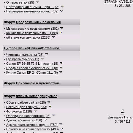
STRANNIK VSELE
•
О пересветах (25)
3 / 23 / 208
•
Цейтраферная съемка – пра... (43)
•
Некоторые замечания по ин... (39)
Форум
Предложения и пожелания
•
Мысли вслух о немыслимом (302)
•
Конкретные пожелания по ... (199)
•
об этике комментария (2276)
Цифра
/
Пленка
/
Оптика
/
Остальное
•
Чистящая салфетка (23)
•
Где брать бумагу? (1)
•
Canon EF 16-35 f/2.8 L II или... (18)
•
Продаю canon extender ef 2x III (8)
•
Куплю Canon EF 24-70mm f/2... (6)
Форум
Приглашаю в путешествие
Форум
Флейм. Немодерируемое
•
Сбои в работе сайта (620)
•
Рекомендую глянуть! (873)
•
Фотоюмор (1128)
***
•
Очевидное-невероятное (25)
Давыдова Ната
•
Админ: абонплата (436)
3 / 36 / 111
•
Админ: коллективное соде... (759)
•
Почему я не концептуалист? (498)