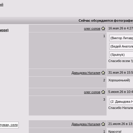
ий
Сейчас обсуждаются фотографи
16.мая.26 в 4:27
олег сопов
море)
1
(Виктор Литав
(Бедей Анатол
(Sputnyk)
Спасибо всем !)
31.мая.26 в 15:
Давыдова Наталия
2
Хорошенький)
5.июня.26 в 10:
олег сопов
3
(2: Давыдова 
Спасибо Натали
21.июля.26 в 13
Давыдова Наталия
1
Красота!