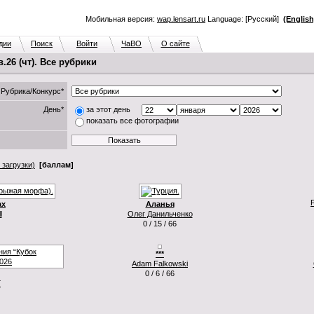
Мобильная версия:
wap.lensart.ru
Language: [Русский]
(English
дии
Поиск
Войти
ЧаВО
О сайте
26 (чт). Все рубрики
Рубрика/Конкурс*
День*
за этот день
показать все фотографии
 загрузки)
[баллам]
ах
Аланья
l
Олег Данильченко
0 / 15 / 66
***
Adam Falkowski
0 / 6 / 66
Г