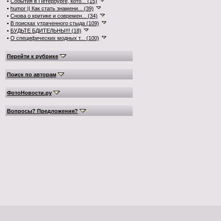
•
События в Петербурге, кото... (15)
•
humor || Как стать знамени... (39)
•
Снова о критике и современ... (34)
•
В поисках утраченного стыда (109)
•
БУДЬТЕ БДИТЕЛЬНЫ!!! (18)
•
О специфических модных т... (100)
Перейти к рубрике
Поиск по авторам
ФотоНовости.ру
Вопросы? Предложения?