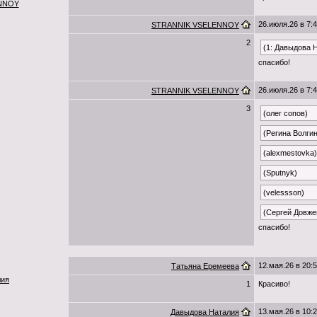
NNOY
26.июля.26 в 7:
STRANNIK VSELENNOY
2
(1: Давыдова 
спасибо!
26.июля.26 в 7:
STRANNIK VSELENNOY
3
(олег сопов)
(Регина Волги
(alexmestovka)
(Sputnyk)
(velessson)
(Сергей Довже
спасибо!
12.мая.26 в 20:
Татьяна Еремеева
лия
1
Красиво!
13.мая.26 в 10:
Давыдова Наталия