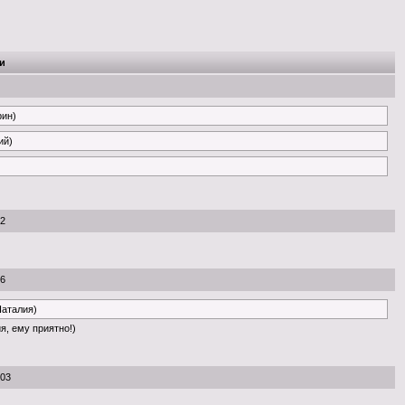
и
рин)
ий)
52
46
Наталия)
я, ему приятно!)
:03