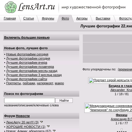
Главная
Статьи
Форумы
Фото
Авторы
Выставки
Фотосту
Лучшие фотографии 22.янв.
Включить большие превью
Новые фото, лучшие фото
•
Новые фотографии сегодня
•
Лучшие фотографии сегодня
•
Лучшие фотографии вчера
•
Лучшие фотографии позавчера
Фото упорядочены по:
(времени
•
Лучшие фотографии месяц назад
•
Лучшие фотографии 3 месяца назад
•
Лучшие фотографии сайта
:
•
Портреты
,
пейзажи
,
натюрморт
,
макро
Бездна в глаз
Alexander_Krul
Поиск по фотографиям
1 / 18 / 81
название/описание/ключевые слова
Финиш
Форум
Новости
Александр В 
•
ЛенсАрту 20 лет!!! (3)
1 / 6 / 77
•
ХОРОШИЕ НОВОСТИ (1)
•
Новое: Админ: абонплата (67)