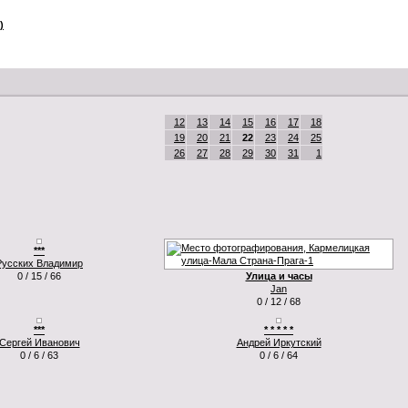
)
12
13
14
15
16
17
18
19
20
21
22
23
24
25
26
27
28
29
30
31
1
***
Русских Владимир
0 / 15 / 66
Улица и часы
Jan
0 / 12 / 68
***
* * * * *
Сергей Иванович
Андрей Иркутский
0 / 6 / 63
0 / 6 / 64