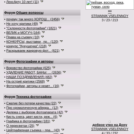
•
ЛенсАрту 10 лет! (11)
***
Форум
Общие вопросы
STRANNIK VSELENNOY
•
почему так много ХОРОШ... (2456)
3 / 23 / 213
•
Не хочу критики (49)
•
"Склонности фотографии" (1821)
•
ВЕЛИК и МОГУЧ (164)
•
Права на съемку (10)
•
КОНКУРСЫ, выставки , пр... (120)
•
конкурс "Кукушечка" (218)
•
Раскрываем жанровую фот... (621)
Форум
Фотографии и авторы
•
Воровство фотографии (625)
•
УДАЛЕНИЕ РАБОТ, БАНЫ: ... (2636)
•
НАШИ ПОЗДРАВЛЕНИЯ (482)
•
На остриё критики (2568)
•
Фотографии, авторы и неавт... (16)
Форум
Техника фотографии
•
Сжатие без потери качества (22)
•
Про хроматическую аберра... (12)
•
Дилема с выбором фотоапарата (42)
•
Кисть снега, цвет кисти, реж... (6)
•
Графика в фотографии (181)
доброе утро на Дону
•
О пересветах (25)
STRANNIK VSELENNOY
•
Цейтраферная съемка – пра... (43)
4 / 33 / 232