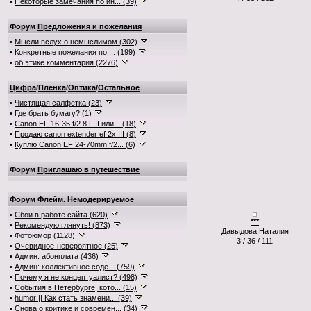
•
Некоторые замечания по ин... (39)
Форум
Предложения и пожелания
•
Мысли вслух о немыслимом (302)
•
Конкретные пожелания по ... (199)
•
об этике комментария (2276)
Цифра
/
Пленка
/
Оптика
/
Остальное
•
Чистящая салфетка (23)
•
Где брать бумагу? (1)
•
Canon EF 16-35 f/2.8 L II или... (18)
•
Продаю canon extender ef 2x III (8)
•
Куплю Canon EF 24-70mm f/2... (6)
Форум
Приглашаю в путешествие
Форум
Флейм. Немодерируемое
•
Сбои в работе сайта (620)
***
•
Рекомендую глянуть! (873)
Давыдова Наталия
•
Фотоюмор (1128)
3 / 36 / 111
•
Очевидное-невероятное (25)
•
Админ: абонплата (436)
•
Админ: коллективное соде... (759)
•
Почему я не концептуалист? (498)
•
События в Петербурге, кото... (15)
•
humor || Как стать знамени... (39)
•
Снова о критике и современ... (34)