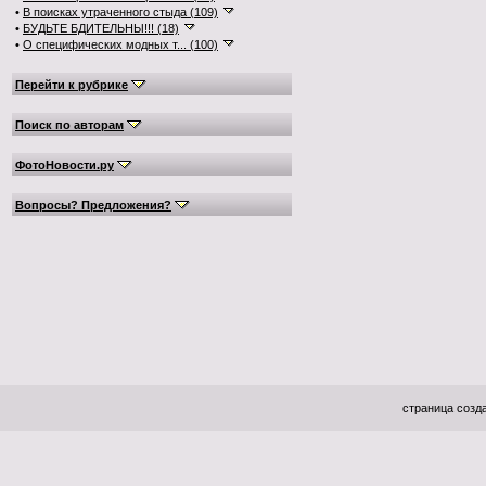
•
В поисках утраченного стыда (109)
•
БУДЬТЕ БДИТЕЛЬНЫ!!! (18)
•
О специфических модных т... (100)
Перейти к рубрике
Поиск по авторам
ФотоНовости.ру
Вопросы? Предложения?
страница созда