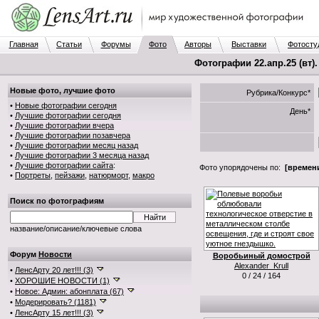
Главная
Статьи
Форумы
Фото
Авторы
Выставки
Фотосту
Фотографии 22.апр.25 (вт)
Новые фото, лучшие фото
Рубрика/Конкурс*
•
Новые фотографии сегодня
День*
•
Лучшие фотографии сегодня
•
Лучшие фотографии вчера
•
Лучшие фотографии позавчера
•
Лучшие фотографии месяц назад
•
Лучшие фотографии 3 месяца назад
•
Лучшие фотографии сайта
:
Фото упорядочены по:
[времени
•
Портреты
,
пейзажи
,
натюрморт
,
макро
Поиск по фотографиям
название/описание/ключевые слова
Форум
Новости
Воробьиный домострой
Alexander_Krull
•
ЛенсАрту 20 лет!!! (3)
0 / 24 / 164
•
ХОРОШИЕ НОВОСТИ (1)
•
Новое: Админ: абонплата (67)
•
Модерировать? (1181)
•
ЛенсАрту 15 лет!!! (3)