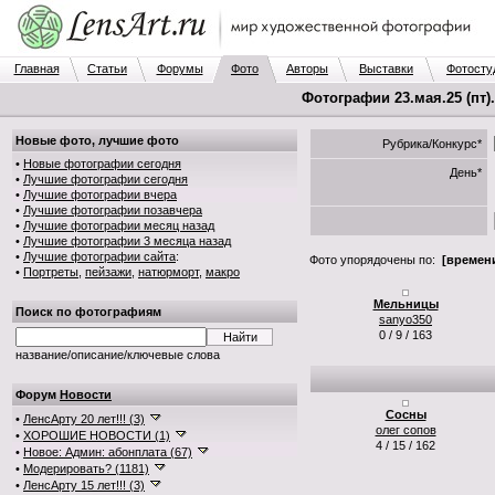
Главная
Статьи
Форумы
Фото
Авторы
Выставки
Фотосту
Фотографии 23.мая.25 (пт)
Новые фото, лучшие фото
Рубрика/Конкурс*
•
Новые фотографии сегодня
День*
•
Лучшие фотографии сегодня
•
Лучшие фотографии вчера
•
Лучшие фотографии позавчера
•
Лучшие фотографии месяц назад
•
Лучшие фотографии 3 месяца назад
•
Лучшие фотографии сайта
:
Фото упорядочены по:
[времени
•
Портреты
,
пейзажи
,
натюрморт
,
макро
Мельницы
Поиск по фотографиям
sanyo350
0 / 9 / 163
название/описание/ключевые слова
Форум
Новости
Сосны
•
ЛенсАрту 20 лет!!! (3)
олег сопов
•
ХОРОШИЕ НОВОСТИ (1)
4 / 15 / 162
•
Новое: Админ: абонплата (67)
•
Модерировать? (1181)
•
ЛенсАрту 15 лет!!! (3)