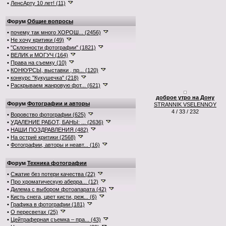
•
ЛенсАрту 10 лет! (11)
Форум
Общие вопросы
•
почему так много ХОРОШ... (2456)
•
Не хочу критики (49)
•
"Склонности фотографии" (1821)
•
ВЕЛИК и МОГУЧ (164)
•
Права на съемку (10)
•
КОНКУРСЫ, выставки , пр... (120)
•
конкурс "Кукушечка" (218)
•
Раскрываем жанровую фот... (621)
доброе утро на Дону
Форум
Фотографии и авторы
STRANNIK VSELENNOY
4 / 33 / 232
•
Воровство фотографии (625)
•
УДАЛЕНИЕ РАБОТ, БАНЫ: ... (2636)
•
НАШИ ПОЗДРАВЛЕНИЯ (482)
•
На остриё критики (2568)
•
Фотографии, авторы и неавт... (16)
Форум
Техника фотографии
•
Сжатие без потери качества (22)
•
Про хроматическую аберра... (12)
•
Дилема с выбором фотоапарата (42)
•
Кисть снега, цвет кисти, реж... (6)
•
Графика в фотографии (181)
•
О пересветах (25)
•
Цейтраферная съемка – пра... (43)