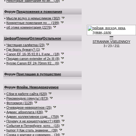
•
Некоторые замечания по ин... (39)
Форум
Предложения и пожелания
•
Мысли вслух о немыслимом (302)
•
Конкретные пожелания по ... (199)
•
об этике комментария (2276)
***
Цифра
/
Пленка
/
Оптика
/
Остальное
STRANNIK VSELENNOY
•
Чистящая салфетка (23)
3 / 23 / 211
•
Где брать бумагу? (1)
•
Canon EF 16-35 f/2.8 L II или... (18)
•
Продаю canon extender ef 2x III (8)
•
Куплю Canon EF 24-70mm f/2... (6)
Форум
Приглашаю в путешествие
Форум
Флейм. Немодерируемое
•
Сбои в работе сайта (620)
•
Рекомендую глянуть! (873)
•
Фотоюмор (1128)
•
Очевидное-невероятное (25)
•
Админ: абонплата (436)
•
Админ: коллективное соде... (759)
•
Почему я не концептуалист? (498)
•
События в Петербурге, кото... (15)
•
humor || Как стать знамени... (39)
•
Снова о критике и современ... (34)