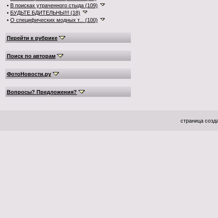
•
В поисках утраченного стыда (109)
•
БУДЬТЕ БДИТЕЛЬНЫ!!! (18)
•
О специфических модных т... (100)
Перейти к рубрике
Поиск по авторам
ФотоНовости.ру
Вопросы? Предложения?
страница созда