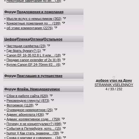
•
Некоторые замечания по ин... (39)
Форум
Предложения и пожелания
•
Мысли вслух о немыслимом (302)
•
Конкретные пожелания по ... (199)
•
об этике комментария (2276)
Цифра
/
Пленка
/
Оптика
/
Остальное
•
Чистящая салфетка (23)
•
Где брать бумагу? (1)
•
Canon EF 16-35 f/2.8 L II или... (18)
•
Продаю canon extender ef 2x III (8)
•
Куплю Canon EF 24-70mm f/2... (6)
Форум
Приглашаю в путешествие
доброе утро на Дону
STRANNIK VSELENNOY
Форум
Флейм. Немодерируемое
4 / 33 / 232
•
Сбои в работе сайта (620)
•
Рекомендую глянуть! (873)
•
Фотоюмор (1128)
•
Очевидное-невероятное (25)
•
Админ: абонплата (436)
•
Админ: коллективное соде... (759)
•
Почему я не концептуалист? (498)
•
События в Петербурге, кото... (15)
•
humor || Как стать знамени... (39)
•
Снова о критике и современ... (34)