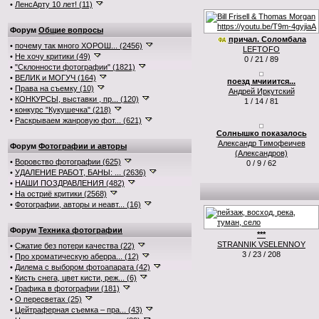
•
ЛенсАрту 10 лет! (11)
Форум
Общие вопросы
причал. Соломбала
•
почему так много ХОРОШ... (2456)
LEFTOFO
•
Не хочу критики (49)
0 / 21 / 89
•
"Склонности фотографии" (1821)
•
ВЕЛИК и МОГУЧ (164)
поезд мчииится...
•
Права на съемку (10)
Андрей Иркутский
•
КОНКУРСЫ, выставки , пр... (120)
1 / 14 / 81
•
конкурс "Кукушечка" (218)
•
Раскрываем жанровую фот... (621)
Солнышко показалось
Александр Тимофеичев
Форум
Фотографии и авторы
(Александров)
•
Воровство фотографии (625)
0 / 9 / 62
•
УДАЛЕНИЕ РАБОТ, БАНЫ: ... (2636)
•
НАШИ ПОЗДРАВЛЕНИЯ (482)
•
На остриё критики (2568)
•
Фотографии, авторы и неавт... (16)
Форум
Техника фотографии
***
STRANNIK VSELENNOY
•
Сжатие без потери качества (22)
3 / 23 / 208
•
Про хроматическую аберра... (12)
•
Дилема с выбором фотоапарата (42)
•
Кисть снега, цвет кисти, реж... (6)
•
Графика в фотографии (181)
•
О пересветах (25)
•
Цейтраферная съемка – пра... (43)