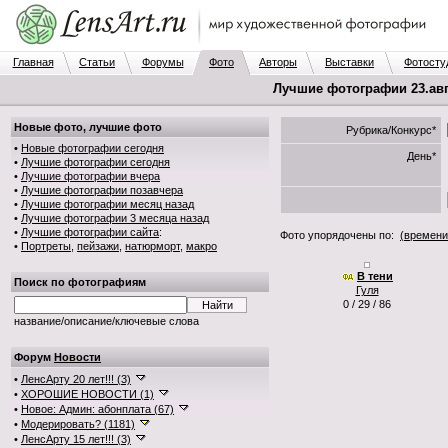
Главная
Статьи
Форумы
Фото
Авторы
Выставки
Фотосту
Лучшие фотографии 23.авг.
Новые фото, лучшие фото
Рубрика/Конкурс*
•
Новые фотографии сегодня
День*
•
Лучшие фотографии сегодня
•
Лучшие фотографии вчера
•
Лучшие фотографии позавчера
•
Лучшие фотографии месяц назад
•
Лучшие фотографии 3 месяца назад
•
Лучшие фотографии сайта
:
Фото упорядочены по:
(времени
•
Портреты
,
пейзажи
,
натюрморт
,
макро
В тени
Поиск по фотографиям
Гуля
0 / 29 / 86
название/описание/ключевые слова
Форум
Новости
•
ЛенсАрту 20 лет!!! (3)
•
ХОРОШИЕ НОВОСТИ (1)
•
Новое: Админ: абонплата (67)
•
Модерировать? (1181)
•
ЛенсАрту 15 лет!!! (3)