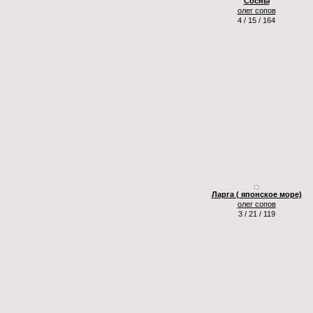
Сосны
олег сопов
4 / 15 / 164
Ларга ( японское море)
олег сопов
3 / 21 / 119