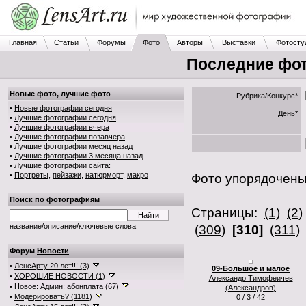
Главная
Статьи
Форумы
Фото
Авторы
Выставки
Фотосту
Последние фот
Новые фото, лучшие фото
Рубрика/Конкурс*
•
Новые фотографии сегодня
День*
•
Лучшие фотографии сегодня
•
Лучшие фотографии вчера
•
Лучшие фотографии позавчера
•
Лучшие фотографии месяц назад
•
Лучшие фотографии 3 месяца назад
•
Лучшие фотографии сайта
:
•
Портреты
,
пейзажи
,
натюрморт
,
макро
Фото упорядочен
Поиск по фотографиям
Страницы:
(1)
(2)
название/описание/ключевые слова
(309)
[310]
(311)
Форум
Новости
•
ЛенсАрту 20 лет!!! (3)
09-Большое и малое
•
ХОРОШИЕ НОВОСТИ (1)
Александр Тимофеичев
•
Новое: Админ: абонплата (67)
(Александров)
•
Модерировать? (1181)
0 / 3 / 42