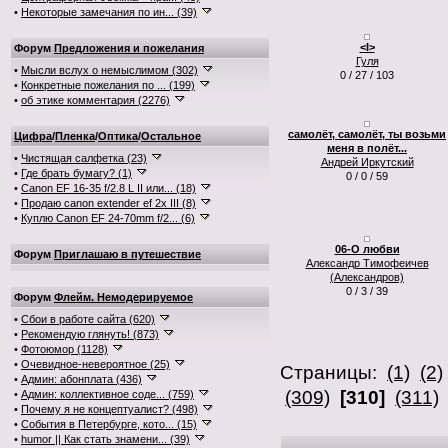
•
Некоторые замечания по ин... (39)
<I>
Форум
Предложения и пожелания
Гуля
•
Мысли вслух о немыслимом (302)
0 / 27 / 103
•
Конкретные пожелания по ... (199)
•
об этике комментария (2276)
самолёт, самолёт, ты возьми
Цифра
/
Пленка
/
Оптика
/
Остальное
меня в полёт...
•
Чистящая салфетка (23)
Андрей Иркутский
•
Где брать бумагу? (1)
0 / 0 / 59
•
Canon EF 16-35 f/2.8 L II или... (18)
•
Продаю canon extender ef 2x III (8)
•
Куплю Canon EF 24-70mm f/2... (6)
06-О любви
Форум
Приглашаю в путешествие
Александр Тимофеичев
(Александров)
0 / 3 / 39
Форум
Флейм. Немодерируемое
•
Сбои в работе сайта (620)
•
Рекомендую глянуть! (873)
•
Фотоюмор (1128)
•
Очевидное-невероятное (25)
Страницы:
(1)
(2)
•
Админ: абонплата (436)
(309)
[310]
(311)
•
Админ: коллективное соде... (759)
•
Почему я не концептуалист? (498)
•
События в Петербурге, кото... (15)
•
humor || Как стать знамени... (39)