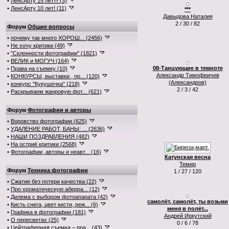
•
ЛенсАрту 15 лет!!! (3)
•
ЛенсАрту 10 лет! (11)
***
Давыдова Наталия
2 / 30 / 82
Форум
Общие вопросы
•
почему так много ХОРОШ... (2456)
•
Не хочу критики (49)
•
"Склонности фотографии" (1821)
•
ВЕЛИК и МОГУЧ (164)
08-Танцующие в темноте
•
Права на съемку (10)
Александр Тимофеичев
•
КОНКУРСЫ, выставки , пр... (120)
(Александров)
•
конкурс "Кукушечка" (218)
2 / 3 / 42
•
Раскрываем жанровую фот... (621)
Форум
Фотографии и авторы
•
Воровство фотографии (625)
•
УДАЛЕНИЕ РАБОТ, БАНЫ: ... (2636)
•
НАШИ ПОЗДРАВЛЕНИЯ (482)
•
На остриё критики (2568)
•
Фотографии, авторы и неавт... (16)
Катунская весна
Темир
Форум
Техника фотографии
1 / 27 / 120
•
Сжатие без потери качества (22)
•
Про хроматическую аберра... (12)
•
Дилема с выбором фотоапарата (42)
самолёт, самолёт, ты возьми
•
Кисть снега, цвет кисти, реж... (6)
меня в полёт...
•
Графика в фотографии (181)
Андрей Иркутский
•
О пересветах (25)
0 / 6 / 78
•
Цейтраферная съемка – пра... (43)