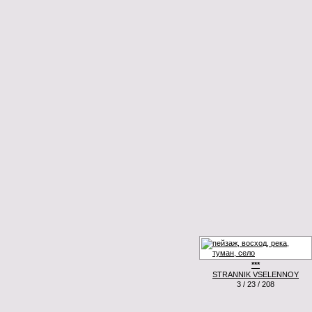
***
STRANNIK VSELENNOY
3 / 23 / 208