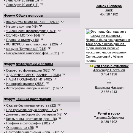
•
ЛенсАрту 15 лет!!! (3)
•
ЛенсАрту 10 лет! (11)
Замок Пюклера
smrk
45 / 18 / 182
Форум
Общие вопросы
•
почему так много ХОРОШ... (2456)
•
Не хочу критики (49)
•
"Склонности фотографии" (1821)
•
ВЕЛИК и МОГУЧ (164)
•
Права на съемку (10)
•
КОНКУРСЫ, выставки , пр... (120)
•
конкурс "Кукушечка" (218)
•
Раскрываем жанровую фот... (621)
Форум
Фотографии и авторы
Эти глаза в сумерках
Александр Плеханов
•
Воровство фотографии (625)
3 / 54 / 136
•
УДАЛЕНИЕ РАБОТ, БАНЫ: ... (2636)
•
НАШИ ПОЗДРАВЛЕНИЯ (482)
***
•
На остриё критики (2568)
Давыдова Наталия
•
Фотографии, авторы и неавт... (16)
2 / 36 / 113
Форум
Техника фотографии
•
Сжатие без потери качества (22)
•
Про хроматическую аберра... (12)
Ручей в горах
•
Дилема с выбором фотоапарата (42)
Татьяна Дубровина
•
Кисть снега, цвет кисти, реж... (6)
0 / 39 / 102
•
Графика в фотографии (181)
•
О пересветах (25)
•
Цейтраферная съемка – пра... (43)