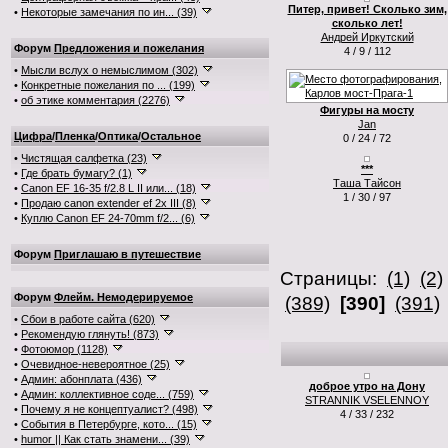
Питер, привет! Сколько зим,
•
Некоторые замечания по ин... (39)
сколько лет!
Андрей Иркутский
Форум
Предложения и пожелания
4 / 9 / 112
•
Мысли вслух о немыслимом (302)
•
Конкретные пожелания по ... (199)
•
об этике комментария (2276)
Фигуры на мосту
Jan
Цифра
/
Пленка
/
Оптика
/
Остальное
0 / 24 / 72
•
Чистящая салфетка (23)
***
•
Где брать бумагу? (1)
Таша Тайсон
•
Canon EF 16-35 f/2.8 L II или... (18)
1 / 30 / 97
•
Продаю canon extender ef 2x III (8)
•
Куплю Canon EF 24-70mm f/2... (6)
Форум
Приглашаю в путешествие
Страницы:
(1)
(2)
Форум
Флейм. Немодерируемое
(389)
[390]
(391)
•
Сбои в работе сайта (620)
•
Рекомендую глянуть! (873)
•
Фотоюмор (1128)
•
Очевидное-невероятное (25)
•
Админ: абонплата (436)
доброе утро на Дону
•
Админ: коллективное соде... (759)
STRANNIK VSELENNOY
•
Почему я не концептуалист? (498)
4 / 33 / 232
•
События в Петербурге, кото... (15)
•
humor || Как стать знамени... (39)