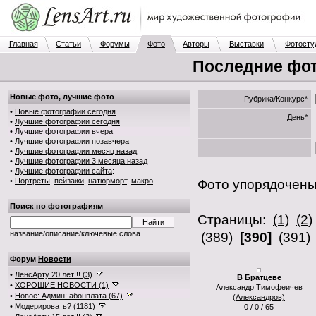
Главная
Статьи
Форумы
Фото
Авторы
Выставки
Фотосту
Последние фот
Новые фото, лучшие фото
Рубрика/Конкурс*
•
Новые фотографии сегодня
День*
•
Лучшие фотографии сегодня
•
Лучшие фотографии вчера
•
Лучшие фотографии позавчера
•
Лучшие фотографии месяц назад
•
Лучшие фотографии 3 месяца назад
•
Лучшие фотографии сайта
:
•
Портреты
,
пейзажи
,
натюрморт
,
макро
Фото упорядочен
Поиск по фотографиям
Страницы:
(1)
(2)
название/описание/ключевые слова
(389)
[390]
(391)
Форум
Новости
•
ЛенсАрту 20 лет!!! (3)
В Братцеве
•
ХОРОШИЕ НОВОСТИ (1)
Александр Тимофеичев
•
Новое: Админ: абонплата (67)
(Александров)
•
Модерировать? (1181)
0 / 0 / 65