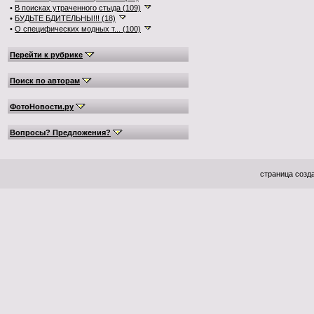
•
В поисках утраченного стыда (109)
•
БУДЬТЕ БДИТЕЛЬНЫ!!! (18)
•
О специфических модных т... (100)
Перейти к рубрике
Поиск по авторам
ФотоНовости.ру
Вопросы? Предложения?
страница созда