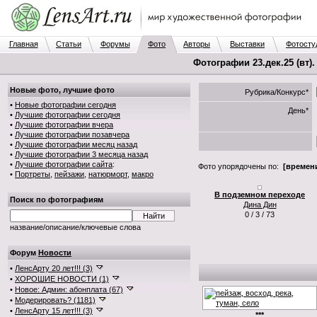
Главная
Статьи
Форумы
Фото
Авторы
Выставки
Фотосту
Фотографии 23.дек.25 (вт)
Новые фото, лучшие фото
Рубрика/Конкурс*
•
Новые фотографии сегодня
День*
•
Лучшие фотографии сегодня
•
Лучшие фотографии вчера
•
Лучшие фотографии позавчера
•
Лучшие фотографии месяц назад
•
Лучшие фотографии 3 месяца назад
•
Лучшие фотографии сайта
:
Фото упорядочены по:
[времени
•
Портреты
,
пейзажи
,
натюрморт
,
макро
В подземном переходе
Поиск по фотографиям
Дина Дин
0 / 3 / 73
название/описание/ключевые слова
Форум
Новости
•
ЛенсАрту 20 лет!!! (3)
•
ХОРОШИЕ НОВОСТИ (1)
•
Новое: Админ: абонплата (67)
•
Модерировать? (1181)
•
ЛенсАрту 15 лет!!! (3)
***