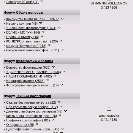
•
ЛенсАрту 10 лет! (11)
STRANNIK VSELENNOY
3 / 23 / 206
Форум
Общие вопросы
•
почему так много ХОРОШ... (2456)
•
Не хочу критики (49)
•
"Склонности фотографии" (1821)
•
ВЕЛИК и МОГУЧ (164)
•
Права на съемку (10)
•
КОНКУРСЫ, выставки , пр... (120)
•
конкурс "Кукушечка" (218)
•
Раскрываем жанровую фот... (621)
Форум
Фотографии и авторы
•
Воровство фотографии (625)
•
УДАЛЕНИЕ РАБОТ, БАНЫ: ... (2636)
•
НАШИ ПОЗДРАВЛЕНИЯ (482)
•
На остриё критики (2568)
•
Фотографии, авторы и неавт... (16)
Форум
Техника фотографии
•
Сжатие без потери качества (22)
•
Про хроматическую аберра... (12)
•
Дилема с выбором фотоапарата (42)
***
alexmestovka
•
Кисть снега, цвет кисти, реж... (6)
3 / 21 / 130
•
Графика в фотографии (181)
•
О пересветах (25)
•
Цейтраферная съемка – пра... (43)