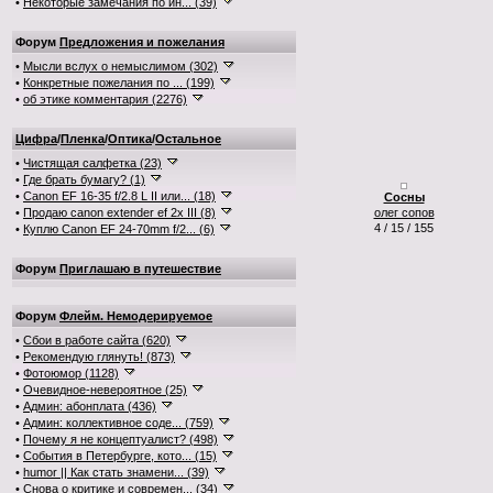
•
Некоторые замечания по ин... (39)
Форум
Предложения и пожелания
•
Мысли вслух о немыслимом (302)
•
Конкретные пожелания по ... (199)
•
об этике комментария (2276)
Цифра
/
Пленка
/
Оптика
/
Остальное
•
Чистящая салфетка (23)
•
Где брать бумагу? (1)
•
Canon EF 16-35 f/2.8 L II или... (18)
Сосны
•
Продаю canon extender ef 2x III (8)
олег сопов
4 / 15 / 155
•
Куплю Canon EF 24-70mm f/2... (6)
Форум
Приглашаю в путешествие
Форум
Флейм. Немодерируемое
•
Сбои в работе сайта (620)
•
Рекомендую глянуть! (873)
•
Фотоюмор (1128)
•
Очевидное-невероятное (25)
•
Админ: абонплата (436)
•
Админ: коллективное соде... (759)
•
Почему я не концептуалист? (498)
•
События в Петербурге, кото... (15)
•
humor || Как стать знамени... (39)
•
Снова о критике и современ... (34)