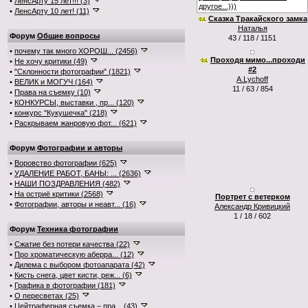
•
ЛенсАрту 15 лет!!! (3)
•
ЛенсАрту 10 лет! (11)
Сказка Тракайского замка
Наталья
Форум
Общие вопросы
43 / 118 / 1151
•
почему так много ХОРОШ... (2456)
Проходя мимо...проходи
•
Не хочу критики (49)
#2
•
"Склонности фотографии" (1821)
A.Lychoff
•
ВЕЛИК и МОГУЧ (164)
11 / 63 / 854
•
Права на съемку (10)
•
КОНКУРСЫ, выставки , пр... (120)
•
конкурс "Кукушечка" (218)
•
Раскрываем жанровую фот... (621)
Форум
Фотографии и авторы
•
Воровство фотографии (625)
•
УДАЛЕНИЕ РАБОТ, БАНЫ: ... (2636)
•
НАШИ ПОЗДРАВЛЕНИЯ (482)
•
На остриё критики (2568)
Портрет с ветерком
•
Фотографии, авторы и неавт... (16)
Александр Кривицкий
1 / 18 / 602
Форум
Техника фотографии
•
Сжатие без потери качества (22)
•
Про хроматическую аберра... (12)
•
Дилема с выбором фотоапарата (42)
•
Кисть снега, цвет кисти, реж... (6)
•
Графика в фотографии (181)
•
О пересветах (25)
•
Цейтраферная съемка – пра... (43)