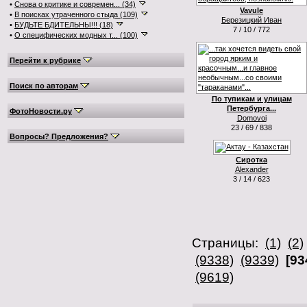
•
Снова о критике и современ... (34)
Vavule
•
В поисках утраченного стыда (109)
Березицкий Иван
•
БУДЬТЕ БДИТЕЛЬНЫ!!! (18)
7 / 10 / 772
•
О специфических модных т... (100)
Перейти к рубрике
Поиск по авторам
По тупикам и улицам
Петербурга...
ФотоНовости.ру
Domovoi
23 / 69 / 838
Вопросы? Предложения?
Сиротка
Alexander
3 / 14 / 623
Страницы:
(1)
(2)
(9338)
(9339)
[93
(9619)