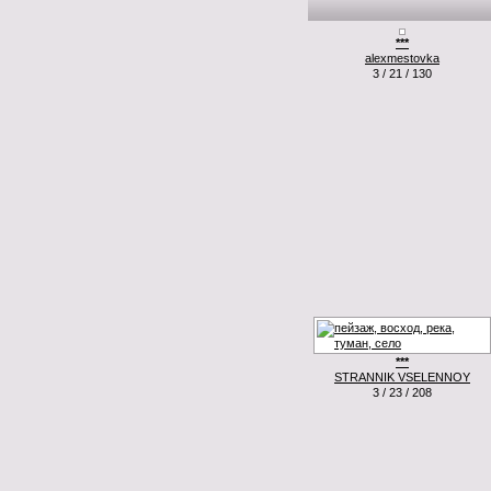
***
alexmestovka
3 / 21 / 130
***
STRANNIK VSELENNOY
3 / 23 / 208