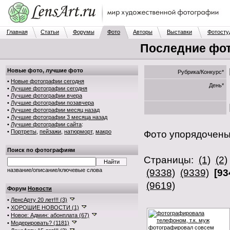
Главная
Статьи
Форумы
Фото
Авторы
Выставки
Фотосту
Последние фот
Новые фото, лучшие фото
Рубрика/Конкурс*
•
Новые фотографии сегодня
День*
•
Лучшие фотографии сегодня
•
Лучшие фотографии вчера
•
Лучшие фотографии позавчера
•
Лучшие фотографии месяц назад
•
Лучшие фотографии 3 месяца назад
•
Лучшие фотографии сайта
:
•
Портреты
,
пейзажи
,
натюрморт
,
макро
Фото упорядочен
Поиск по фотографиям
Страницы:
(1)
(2)
название/описание/ключевые слова
(9338)
(9339)
[93
(9619)
Форум
Новости
•
ЛенсАрту 20 лет!!! (3)
•
ХОРОШИЕ НОВОСТИ (1)
•
Новое: Админ: абонплата (67)
•
Модерировать? (1181)