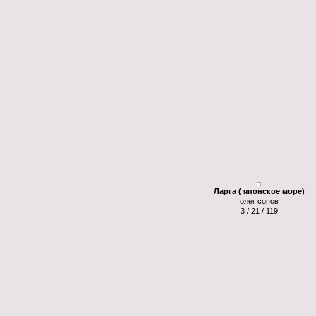
Ларга ( японское море)
олег сопов
3 / 21 / 119