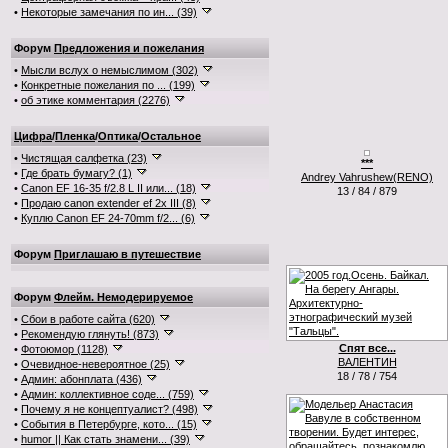
•
Некоторые замечания по ин... (39)
Форум
Предложения и пожелания
•
Мысли вслух о немыслимом (302)
•
Конкретные пожелания по ... (199)
•
об этике комментария (2276)
Цифра
/
Пленка
/
Оптика
/
Остальное
•
Чистящая салфетка (23)
***
•
Где брать бумагу? (1)
Andrey Vahrushew(RENO)
•
Canon EF 16-35 f/2.8 L II или... (18)
13 / 84 / 879
•
Продаю canon extender ef 2x III (8)
•
Куплю Canon EF 24-70mm f/2... (6)
Форум
Приглашаю в путешествие
Форум
Флейм. Немодерируемое
•
Сбои в работе сайта (620)
•
Рекомендую глянуть! (873)
Спят все...
•
Фотоюмор (1128)
ВАЛЕНТИН
•
Очевидное-невероятное (25)
18 / 78 / 754
•
Админ: абонплата (436)
•
Админ: коллективное соде... (759)
•
Почему я не концептуалист? (498)
•
События в Петербурге, кото... (15)
•
humor || Как стать знамени... (39)