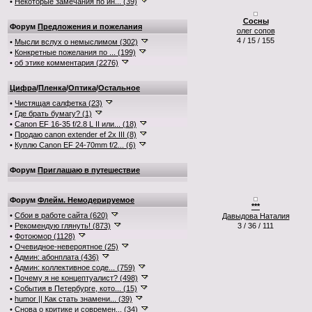
•
Некоторые замечания по ин... (39)
Сосны
Форум
Предложения и пожелания
олег сопов
4 / 15 / 155
•
Мысли вслух о немыслимом (302)
•
Конкретные пожелания по ... (199)
•
об этике комментария (2276)
Цифра
/
Пленка
/
Оптика
/
Остальное
•
Чистящая салфетка (23)
•
Где брать бумагу? (1)
•
Canon EF 16-35 f/2.8 L II или... (18)
•
Продаю canon extender ef 2x III (8)
•
Куплю Canon EF 24-70mm f/2... (6)
Форум
Приглашаю в путешествие
Форум
Флейм. Немодерируемое
***
•
Сбои в работе сайта (620)
Давыдова Наталия
•
Рекомендую глянуть! (873)
3 / 36 / 111
•
Фотоюмор (1128)
•
Очевидное-невероятное (25)
•
Админ: абонплата (436)
•
Админ: коллективное соде... (759)
•
Почему я не концептуалист? (498)
•
События в Петербурге, кото... (15)
•
humor || Как стать знамени... (39)
•
Снова о критике и современ... (34)