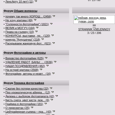
0 / 15 / 88
•
ЛенсАрту 10 лет! (11)
Форум
Общие вопросы
•
почему так много ХОРОШ... (2456)
•
Не хочу критики (49)
•
"Склонности фотографии" (1821)
***
•
ВЕЛИК и МОГУЧ (164)
STRANNIK VSELENNOY
•
Права на съемку (10)
3 / 23 / 206
•
КОНКУРСЫ, выставки , пр... (120)
•
конкурс "Кукушечка" (218)
•
Раскрываем жанровую фот... (621)
Форум
Фотографии и авторы
•
Воровство фотографии (625)
•
УДАЛЕНИЕ РАБОТ, БАНЫ: ... (2636)
•
НАШИ ПОЗДРАВЛЕНИЯ (482)
•
На остриё критики (2568)
•
Фотографии, авторы и неавт... (16)
Форум
Техника фотографии
•
Сжатие без потери качества (22)
•
Про хроматическую аберра... (12)
•
Дилема с выбором фотоапарата (42)
•
Кисть снега, цвет кисти, реж... (6)
•
Графика в фотографии (181)
•
О пересветах (25)
•
Цейтраферная съемка – пра... (43)