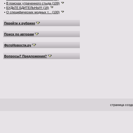
•
В поисках утраченного стыда (109)
•
БУДЬТЕ БДИТЕЛЬНЫ!!! (18)
•
О специфических модных т... (100)
Перейти к рубрике
Поиск по авторам
ФотоНовости.ру
Вопросы? Предложения?
страница созда