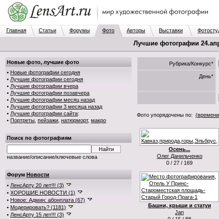
Главная
Статьи
Форумы
Фото
Авторы
Выставки
Фотосту
Лучшие фотографии 24.апр.
Новые фото, лучшие фото
Рубрика/Конкурс*
•
Новые фотографии сегодня
День*
•
Лучшие фотографии сегодня
•
Лучшие фотографии вчера
•
Лучшие фотографии позавчера
•
Лучшие фотографии месяц назад
•
Лучшие фотографии 3 месяца назад
•
Лучшие фотографии сайта
:
Фото упорядочены по:
(времени
•
Портреты
,
пейзажи
,
натюрморт
,
макро
Поиск по фотографиям
Осень...
Олег Данильченко
название/описание/ключевые слова
0 / 27 / 169
Форум
Новости
•
ЛенсАрту 20 лет!!! (3)
•
ХОРОШИЕ НОВОСТИ (1)
•
Новое: Админ: абонплата (67)
Башни, крыши и статуи
•
Модерировать? (1181)
Jan
•
ЛенсАрту 15 лет!!! (3)