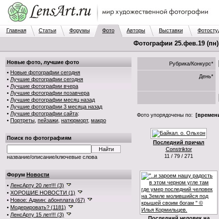
Главная
Статьи
Форумы
Фото
Авторы
Выставки
Фотосту
Фотографии 25.фев.19 (пн)
Новые фото, лучшие фото
Рубрика/Конкурс*
•
Новые фотографии сегодня
День*
•
Лучшие фотографии сегодня
•
Лучшие фотографии вчера
•
Лучшие фотографии позавчера
•
Лучшие фотографии месяц назад
•
Лучшие фотографии 3 месяца назад
•
Лучшие фотографии сайта
:
Фото упорядочены по:
[времени
•
Портреты
,
пейзажи
,
натюрморт
,
макро
Поиск по фотографиям
Последний причал
Constriktor
11 / 79 / 271
название/описание/ключевые слова
Форум
Новости
•
ЛенсАрту 20 лет!!! (3)
•
ХОРОШИЕ НОВОСТИ (1)
•
Новое: Админ: абонплата (67)
•
Модерировать? (1181)
•
ЛенсАрту 15 лет!!! (3)
Последний человек на