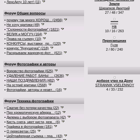
•
ЛенсАрту 10 лет! (11)
Земле
Шарапков Дмитрий
27 / 48 / 347
Форум
Общие вопросы
•
почему так много ХОРОШ... (2456)
******
•
Не хочу критики (49)
Hilt
•
"Склонности фотографии" (1821)
10 / 16 / 263
•
ВЕЛИК и МОГУЧ (164)
•
Права на съемку (10)
Пересмешник
•
КОНКУРСЫ, выставки , пр... (120)
Гуля
•
конкурс "Кукушечка" (218)
2 / 80 / 240
•
Раскрываем жанровую фот... (621)
Форум
Фотографии и авторы
•
Воровство фотографии (625)
•
УДАЛЕНИЕ РАБОТ, БАНЫ: ... (2636)
•
НАШИ ПОЗДРАВЛЕНИЯ (482)
доброе утро на Дону
•
На остриё критики (2568)
STRANNIK VSELENNOY
4 / 33 / 232
•
Фотографии, авторы и неавт... (16)
Форум
Техника фотографии
•
Сжатие без потери качества (22)
•
Про хроматическую аберра... (12)
•
Дилема с выбором фотоапарата (42)
•
Кисть снега, цвет кисти, реж... (6)
•
Графика в фотографии (181)
•
О пересветах (25)
•
Цейтраферная съемка – пра... (43)