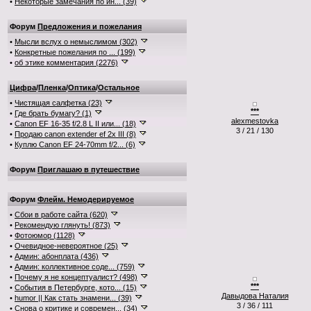
•
Некоторые замечания по ин... (39)
Форум
Предложения и пожелания
•
Мысли вслух о немыслимом (302)
•
Конкретные пожелания по ... (199)
•
об этике комментария (2276)
Цифра
/
Пленка
/
Оптика
/
Остальное
•
Чистящая салфетка (23)
***
•
Где брать бумагу? (1)
alexmestovka
•
Canon EF 16-35 f/2.8 L II или... (18)
3 / 21 / 130
•
Продаю canon extender ef 2x III (8)
•
Куплю Canon EF 24-70mm f/2... (6)
Форум
Приглашаю в путешествие
Форум
Флейм. Немодерируемое
•
Сбои в работе сайта (620)
•
Рекомендую глянуть! (873)
•
Фотоюмор (1128)
•
Очевидное-невероятное (25)
•
Админ: абонплата (436)
•
Админ: коллективное соде... (759)
•
Почему я не концептуалист? (498)
***
•
События в Петербурге, кото... (15)
Давыдова Наталия
•
humor || Как стать знамени... (39)
3 / 36 / 111
•
Снова о критике и современ... (34)