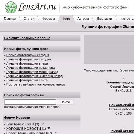
Главная
Статьи
Форумы
Фото
Авторы
Выставки
Фотосту
Лучшие фотографии 26.янв.
Включить большие превью
Новые фото, лучшие фото
•
Новые фотографии сегодня
•
Лучшие фотографии сегодня
•
Лучшие фотографии вчера
•
Лучшие фотографии позавчера
Фото упорядочены по:
(времени
•
Лучшие фотографии месяц назад
•
Лучшие фотографии 3 месяца назад
•
Лучшие фотографии сайта
:
Большая медве
•
Портреты
,
пейзажи
,
натюрморт
,
макро
Сергей Иванов
5 / 42 / 216
Поиск по фотографиям
Байкальский л
название/описание/ключевые слова
Татьяна Дубров
0 / 24 / 106
Форум
Новости
•
ЛенсАрту 20 лет!!! (3)
•
ХОРОШИЕ НОВОСТИ (1)
Рыжий октяб
•
Новое: Админ: абонплата (67)