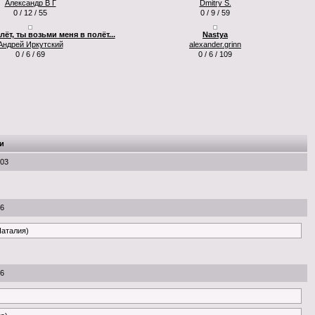
Александр В Г
Dmitry S.
0 / 12 / 55
0 / 9 / 59
лёт, ты возьми меня в полёт...
Nastya
Андрей Иркутский
alexander.grinn
0 / 6 / 69
0 / 6 / 109
и
:03
46
Наталия)
46