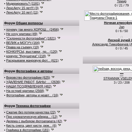
Темир
•
Модерировать? (1181)
0 / 21 / 79
•
ЛенсАрту 15 лет!!! (3)
•
ЛенсАрту 10 лет! (11)
Ночная атмосфер
Форум
Общие вопросы
Jan
•
почему так много ХОРОШ... (2456)
0 / 6 / 50
•
Не хочу критики (49)
•
"Склонности фотографии" (1821)
Лесной ручей (
•
ВЕЛИК и МОГУЧ (164)
Александр Тимофеичев (А
•
Права на съемку (10)
0 / 0 / 45
•
КОНКУРСЫ, выставки , пр... (120)
•
конкурс "Кукушечка" (218)
•
Раскрываем жанровую фот... (621)
Форум
Фотографии и авторы
***
•
Воровство фотографии (625)
STRANNIK VSELE
•
УДАЛЕНИЕ РАБОТ, БАНЫ: ... (2636)
3 / 23 / 208
•
НАШИ ПОЗДРАВЛЕНИЯ (482)
•
На остриё критики (2568)
•
Фотографии, авторы и неавт... (16)
Форум
Техника фотографии
•
Сжатие без потери качества (22)
•
Про хроматическую аберра... (12)
•
Дилема с выбором фотоапарата (42)
•
Кисть снега, цвет кисти, реж... (6)
•
Графика в фотографии (181)