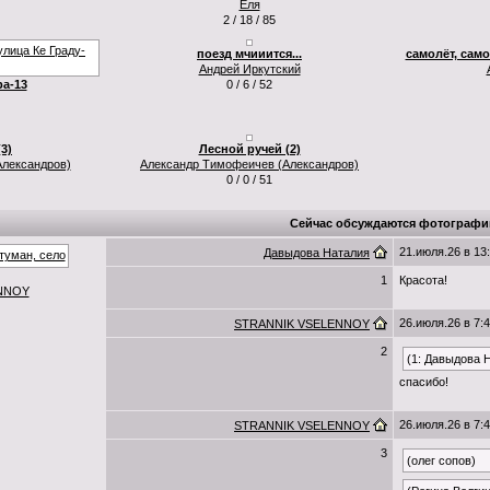
Еля
2 / 18 / 85
поезд мчииится...
самолёт, само
Андрей Иркутский
а-13
0 / 6 / 52
3)
Лесной ручей (2)
лександров)
Александр Тимофеичев (Александров)
0 / 0 / 51
Сейчас обсуждаются фотографи
21.июля.26 в 13
Давыдова Наталия
1
Красота!
NNOY
26.июля.26 в 7:
STRANNIK VSELENNOY
2
(1: Давыдова 
спасибо!
26.июля.26 в 7:
STRANNIK VSELENNOY
3
(олег сопов)