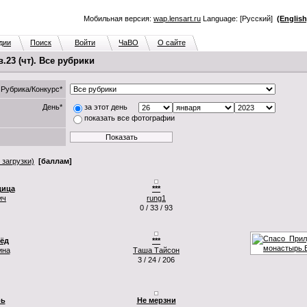
Мобильная версия:
wap.lensart.ru
Language: [Русский]
(English
дии
Поиск
Войти
ЧаВО
О сайте
23 (чт). Все рубрики
Рубрика/Конкурс*
День*
за этот день
показать все фотографии
 загрузки)
[баллам]
дица
***
ич
rung1
0 / 33 / 93
ёд
***
ина
Таша Тайсон
3 / 24 / 206
рь
Не мерзни