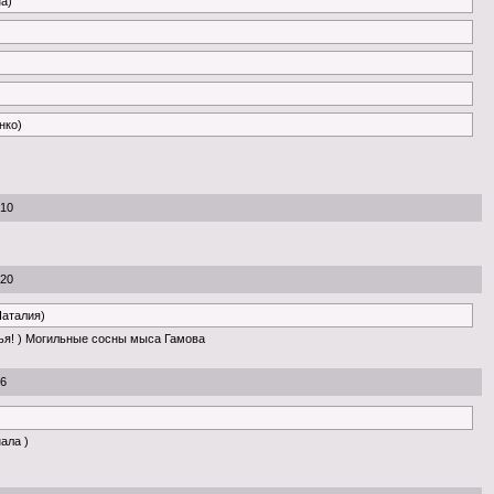
на)
нко)
:10
:20
Наталия)
ья! ) Могильные сосны мыса Гамова
56
нала )