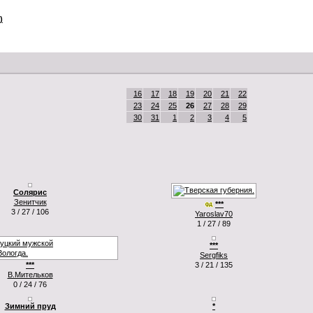
)
16
17
18
19
20
21
22
23
24
25
26
27
28
29
30
31
1
2
3
4
5
Солярис
Зенитчик
***
3 / 27 / 106
Yaroslav70
1 / 27 / 89
***
Sergfiks
***
3 / 21 / 135
В.Мительков
0 / 24 / 76
Зимний пруд
*