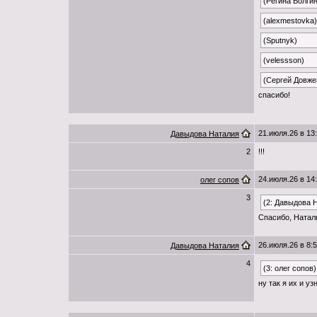
(Регина Волги
(alexmestovka)
(Sputnyk)
(velessson)
(Сергей Довже
спасибо!
21.июля.26 в 13
Давыдова Наталия
2
!!!
24.июля.26 в 14
олег сопов
3
(2: Давыдова 
Спасибо, Натал
26.июля.26 в 8:
Давыдова Наталия
4
(3: олег сопов)
ну так я их и уз