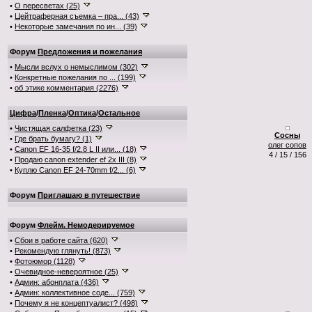
•
О пересветах (25)
•
Цейтраферная съемка – пра... (43)
•
Некоторые замечания по ин... (39)
Форум
Предложения и пожелания
•
Мысли вслух о немыслимом (302)
•
Конкретные пожелания по ... (199)
•
об этике комментария (2276)
Цифра
/
Пленка
/
Оптика
/
Остальное
•
Чистящая салфетка (23)
Сосны
•
Где брать бумагу? (1)
олег сопов
•
Canon EF 16-35 f/2.8 L II или... (18)
4 / 15 / 156
•
Продаю canon extender ef 2x III (8)
•
Куплю Canon EF 24-70mm f/2... (6)
Форум
Приглашаю в путешествие
Форум
Флейм. Немодерируемое
•
Сбои в работе сайта (620)
•
Рекомендую глянуть! (873)
•
Фотоюмор (1128)
•
Очевидное-невероятное (25)
•
Админ: абонплата (436)
•
Админ: коллективное соде... (759)
•
Почему я не концептуалист? (498)