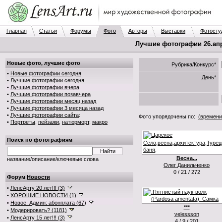
Главная
Статьи
Форумы
Фото
Авторы
Выставки
Фотосту
Лучшие фотографии 26.апр.
Новые фото, лучшие фото
Рубрика/Конкурс*
•
Новые фотографии сегодня
День*
•
Лучшие фотографии сегодня
•
Лучшие фотографии вчера
•
Лучшие фотографии позавчера
•
Лучшие фотографии месяц назад
•
Лучшие фотографии 3 месяца назад
•
Лучшие фотографии сайта
:
Фото упорядочены по:
(времени
•
Портреты
,
пейзажи
,
натюрморт
,
макро
Поиск по фотографиям
Весна...
название/описание/ключевые слова
Олег Данильченко
0 / 21 / 272
Форум
Новости
•
ЛенсАрту 20 лет!!! (3)
•
ХОРОШИЕ НОВОСТИ (1)
•
Новое: Админ: абонплата (67)
***
•
Модерировать? (1181)
velessson
•
ЛенсАрту 15 лет!!! (3)
4 / 9 / 201