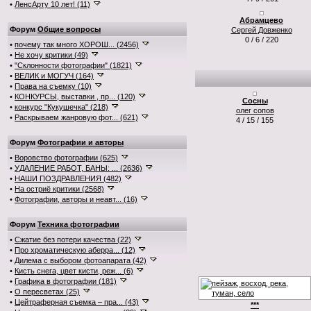
•
ЛенсАрту 10 лет! (11)
Абрамцево
Форум
Общие вопросы
Сергей Довженко
0 / 6 / 220
•
почему так много ХОРОШ... (2456)
•
Не хочу критики (49)
•
"Склонности фотографии" (1821)
•
ВЕЛИК и МОГУЧ (164)
•
Права на съемку (10)
•
КОНКУРСЫ, выставки , пр... (120)
Сосны
•
конкурс "Кукушечка" (218)
олег сопов
•
Раскрываем жанровую фот... (621)
4 / 15 / 155
Форум
Фотографии и авторы
•
Воровство фотографии (625)
•
УДАЛЕНИЕ РАБОТ, БАНЫ: ... (2636)
•
НАШИ ПОЗДРАВЛЕНИЯ (482)
•
На остриё критики (2568)
•
Фотографии, авторы и неавт... (16)
Форум
Техника фотографии
•
Сжатие без потери качества (22)
•
Про хроматическую аберра... (12)
•
Дилема с выбором фотоапарата (42)
•
Кисть снега, цвет кисти, реж... (6)
•
Графика в фотографии (181)
•
О пересветах (25)
•
Цейтраферная съемка – пра... (43)
***