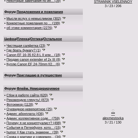
•
Некоторые замечания по ин... (39)
STRANNIK VSELENNOY
3 / 23 / 206
Форум
Предложения и пожелания
•
Мысли вслух о немыслимом (302)
•
Конкретные пожелания по ... (199)
•
об этике комментария (2276)
Цифра
/
Пленка
/
Оптика
/
Остальное
•
Чистящая салфетка (23)
•
Где брать бумагу? (1)
•
Canon EF 16-35 f/2.8 L II или... (18)
•
Продаю canon extender ef 2x III (8)
•
Куплю Canon EF 24-70mm f/2... (6)
Форум
Приглашаю в путешествие
Форум
Флейм. Немодерируемое
•
Сбои в работе сайта (620)
•
Рекомендую глянуть! (873)
•
Фотоюмор (1128)
•
Очевидное-невероятное (25)
•
Админ: абонплата (436)
***
alexmestovka
•
Админ: коллективное соде... (759)
3 / 21 / 130
•
Почему я не концептуалист? (498)
•
События в Петербурге, кото... (15)
•
humor || Как стать знамени... (39)
•
Снова о критике и современ... (34)