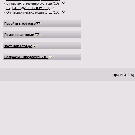
•
В поисках утраченного стыда (109)
•
БУДЬТЕ БДИТЕЛЬНЫ!!! (18)
•
О специфических модных т... (100)
Перейти к рубрике
Поиск по авторам
ФотоНовости.ру
Вопросы? Предложения?
страница созда