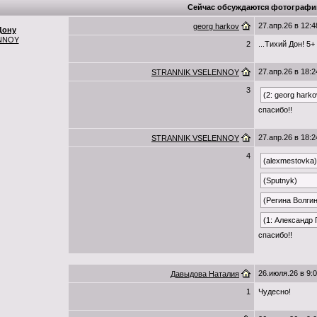
Сейчас обсуждаются фотографи
27.апр.26 в 12:4
georg harkov
Дону
NNOY
2
...Тихий Дон! 5+
27.апр.26 в 18:2
STRANNIK VSELENNOY
3
(2: georg harko
спасибо!!
27.апр.26 в 18:2
STRANNIK VSELENNOY
4
(alexmestovka)
(Sputnyk)
(Регина Волги
(1: Александр
спасибо!!
26.июля.26 в 9:
Давыдова Наталия
1
Чудесно!