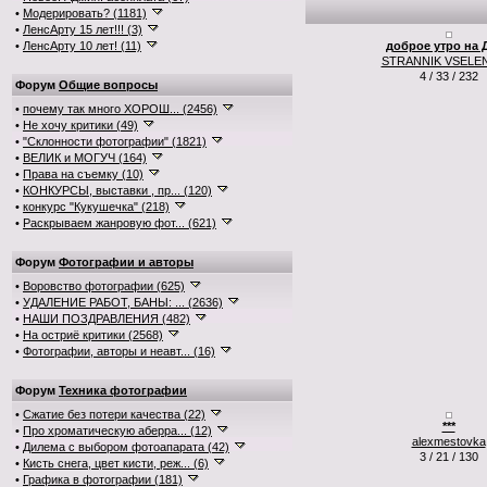
•
Модерировать? (1181)
•
ЛенсАрту 15 лет!!! (3)
•
ЛенсАрту 10 лет! (11)
доброе утро на 
STRANNIK VSELE
4 / 33 / 232
Форум
Общие вопросы
•
почему так много ХОРОШ... (2456)
•
Не хочу критики (49)
•
"Склонности фотографии" (1821)
•
ВЕЛИК и МОГУЧ (164)
•
Права на съемку (10)
•
КОНКУРСЫ, выставки , пр... (120)
•
конкурс "Кукушечка" (218)
•
Раскрываем жанровую фот... (621)
Форум
Фотографии и авторы
•
Воровство фотографии (625)
•
УДАЛЕНИЕ РАБОТ, БАНЫ: ... (2636)
•
НАШИ ПОЗДРАВЛЕНИЯ (482)
•
На остриё критики (2568)
•
Фотографии, авторы и неавт... (16)
Форум
Техника фотографии
•
Сжатие без потери качества (22)
***
•
Про хроматическую аберра... (12)
alexmestovka
•
Дилема с выбором фотоапарата (42)
3 / 21 / 130
•
Кисть снега, цвет кисти, реж... (6)
•
Графика в фотографии (181)