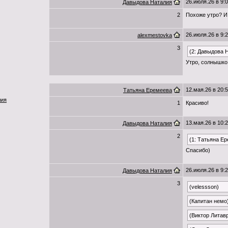
26.июля.26 в 9:
Давыдова Наталия
2
Похоже утро? И
26.июля.26 в 9:
alexmestovka
3
(2: Давыдова 
Утро, солнышко 
12.мая.26 в 20:
Татьяна Еремеева
лия
1
Красиво!
13.мая.26 в 10:
Давыдова Наталия
2
(1: Татьяна Е
Спасибо)
26.июля.26 в 9:
Давыдова Наталия
3
(velessson)
(Капитан немо
(Виктор Литав