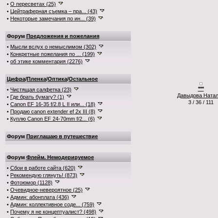
•
О пересветах (25)
•
Цейтраферная съемка – пра... (43)
•
Некоторые замечания по ин... (39)
Форум
Предложения и пожелания
•
Мысли вслух о немыслимом (302)
•
Конкретные пожелания по ... (199)
•
об этике комментария (2276)
Цифра
/
Пленка
/
Оптика
/
Остальное
***
•
Чистящая салфетка (23)
Давыдова Ната
•
Где брать бумагу? (1)
3 / 36 / 111
•
Canon EF 16-35 f/2.8 L II или... (18)
•
Продаю canon extender ef 2x III (8)
•
Куплю Canon EF 24-70mm f/2... (6)
Форум
Приглашаю в путешествие
Форум
Флейм. Немодерируемое
•
Сбои в работе сайта (620)
•
Рекомендую глянуть! (873)
•
Фотоюмор (1128)
•
Очевидное-невероятное (25)
•
Админ: абонплата (436)
•
Админ: коллективное соде... (759)
•
Почему я не концептуалист? (498)