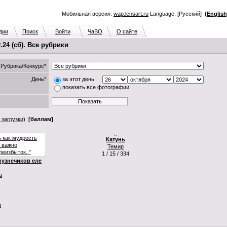
Мобильная версия:
wap.lensart.ru
Language: [Русский]
(English
дии
Поиск
Войти
ЧаВО
О сайте
24 (сб). Все рубрики
Рубрика/Конкурс*
День*
за этот день
показать все фотографии
 загрузки)
[баллам]
Катунь
Темир
1 / 15 / 334
кузнечиков еле
а
n