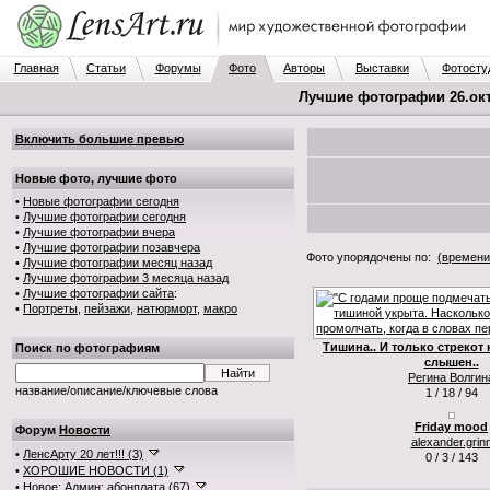
Главная
Статьи
Форумы
Фото
Авторы
Выставки
Фотосту
Лучшие фотографии 26.окт.
Включить большие превью
Новые фото, лучшие фото
•
Новые фотографии сегодня
•
Лучшие фотографии сегодня
•
Лучшие фотографии вчера
•
Лучшие фотографии позавчера
Фото упорядочены по:
(времени
•
Лучшие фотографии месяц назад
•
Лучшие фотографии 3 месяца назад
•
Лучшие фотографии сайта
:
•
Портреты
,
пейзажи
,
натюрморт
,
макро
Тишина.. И только стрекот 
Поиск по фотографиям
слышен..
Регина Волгин
название/описание/ключевые слова
1 / 18 / 94
Friday mood
Форум
Новости
alexander.grin
•
ЛенсАрту 20 лет!!! (3)
0 / 3 / 143
•
ХОРОШИЕ НОВОСТИ (1)
•
Новое: Админ: абонплата (67)