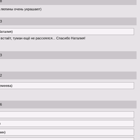
08
 люпины очень украшают)
23
Наталия)
встаёт, туман ещё не рассеялся... Спасибо Наталия!
53
22
ремеева)
26
)
рин)