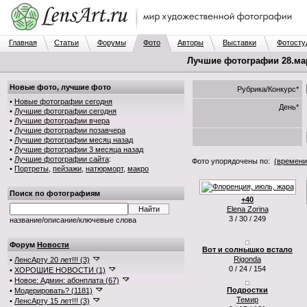
Главная
Статьи
Форумы
Фото
Авторы
Выставки
Фотосту
Лучшие фотографии 28.мар.
Новые фото, лучшие фото
Рубрика/Конкурс*
•
Новые фотографии сегодня
День*
•
Лучшие фотографии сегодня
•
Лучшие фотографии вчера
•
Лучшие фотографии позавчера
•
Лучшие фотографии месяц назад
•
Лучшие фотографии 3 месяца назад
•
Лучшие фотографии сайта
:
Фото упорядочены по:
(времени
•
Портреты
,
пейзажи
,
натюрморт
,
макро
Поиск по фотографиям
+40
Elena Zorina
3 / 30 / 249
название/описание/ключевые слова
Форум
Новости
Вот и солнышко встало
Rigonda
•
ЛенсАрту 20 лет!!! (3)
0 / 24 / 154
•
ХОРОШИЕ НОВОСТИ (1)
•
Новое: Админ: абонплата (67)
Подростки
•
Модерировать? (1181)
Темир
•
ЛенсАрту 15 лет!!! (3)