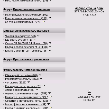
•
Некоторые замечания по ин... (39)
доброе утро на Дону
Форум
Предложения и пожелания
STRANNIK VSELENNOY
•
Мысли вслух о немыслимом (302)
4 / 33 / 232
•
Конкретные пожелания по ... (199)
•
об этике комментария (2276)
Цифра
/
Пленка
/
Оптика
/
Остальное
•
Чистящая салфетка (23)
•
Где брать бумагу? (1)
•
Canon EF 16-35 f/2.8 L II или... (18)
•
Продаю canon extender ef 2x III (8)
•
Куплю Canon EF 24-70mm f/2... (6)
Форум
Приглашаю в путешествие
Форум
Флейм. Немодерируемое
•
Сбои в работе сайта (620)
•
Рекомендую глянуть! (873)
•
Фотоюмор (1128)
•
Очевидное-невероятное (25)
•
Админ: абонплата (436)
***
•
Админ: коллективное соде... (759)
Давыдова Наталия
•
Почему я не концептуалист? (498)
3 / 36 / 111
•
События в Петербурге, кото... (15)
•
humor || Как стать знамени... (39)
•
Снова о критике и современ... (34)