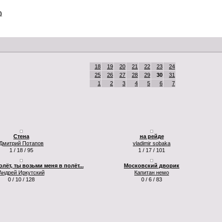
)
18
19
20
21
22
23
24
25
26
27
28
29
30
31
1
2
3
4
5
6
7
Стена
на рейде
Дмитрий Потапов
vladimir sobaka
1 / 18 / 95
1 / 17 / 101
олёт, ты возьми меня в полёт...
Московский дворик
Андрей Иркутский
Капитан немо
0 / 10 / 128
0 / 6 / 83