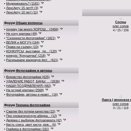
•
Модерировать? (1181)
•
ЛенсАрту 15 лет!!! (3)
•
ЛенсАрту 10 лет! (11)
Сосны
Форум
Общие вопросы
олег сопов
•
почему так много ХОРОШ... (2456)
4 / 15 / 156
•
Не хочу критики (49)
•
"Склонности фотографии" (1821)
•
ВЕЛИК и МОГУЧ (164)
•
Права на съемку (10)
•
КОНКУРСЫ, выставки , пр... (120)
•
конкурс "Кукушечка" (218)
•
Раскрываем жанровую фот... (621)
Форум
Фотографии и авторы
•
Воровство фотографии (625)
•
УДАЛЕНИЕ РАБОТ, БАНЫ: ... (2636)
•
НАШИ ПОЗДРАВЛЕНИЯ (482)
•
На остриё критики (2568)
•
Фотографии, авторы и неавт... (16)
Ларга ( японское 
олег сопов
Форум
Техника фотографии
3 / 21 / 119
•
Сжатие без потери качества (22)
•
Про хроматическую аберра... (12)
•
Дилема с выбором фотоапарата (42)
•
Кисть снега, цвет кисти, реж... (6)
•
Графика в фотографии (181)