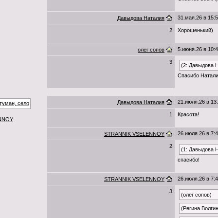
31.мая.26 в 15:
Давыдова Наталия
2
Хорошенький)
5.июня.26 в 10:
олег сопов
3
(2: Давыдова 
Спасибо Натали
21.июля.26 в 13
Давыдова Наталия
1
Красота!
NNOY
26.июля.26 в 7:
STRANNIK VSELENNOY
2
(1: Давыдова 
спасибо!
26.июля.26 в 7:
STRANNIK VSELENNOY
3
(олег сопов)
(Регина Волги