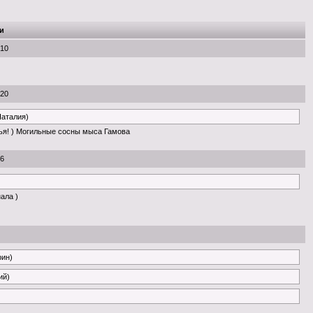
и
:10
:20
Наталия)
ья! ) Могильные сосны мыса Гамова
56
нала )
рин)
ий)