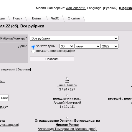
Мобильная версия:
wap.lensart.ru
Language: [Русский]
(English
дии
Поиск
Войти
ЧаВО
О сайте
я.22 (сб). Все рубрики
Рубрика/Конкурс*
День*
за этот день
показать все фотографии
 загрузки)
[баллам]
....
***
Таша Тайсон
3 / 24 / 197
поезд мчииится...
вертолёт, верт
Андрей Иркутский
1 / 12 / 111
NNOY
ета
Ограда церкви Успения Богородицы на
лександров)
Николе Рожке
Александр Тимофеичев (Александров)