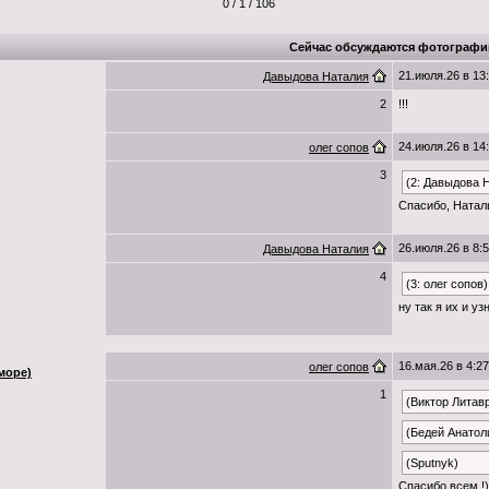
0 / 1 / 106
Сейчас обсуждаются фотографи
21.июля.26 в 13
Давыдова Наталия
2
!!!
24.июля.26 в 14
олег сопов
3
(2: Давыдова 
Спасибо, Натал
26.июля.26 в 8:
Давыдова Наталия
4
(3: олег сопов)
ну так я их и уз
16.мая.26 в 4:27
олег сопов
море)
1
(Виктор Литав
(Бедей Анатол
(Sputnyk)
Спасибо всем !)