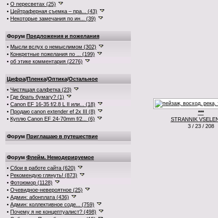
•
О пересветах (25)
•
Цейтраферная съемка – пра... (43)
•
Некоторые замечания по ин... (39)
Форум
Предложения и пожелания
•
Мысли вслух о немыслимом (302)
•
Конкретные пожелания по ... (199)
•
об этике комментария (2276)
Цифра
/
Пленка
/
Оптика
/
Остальное
•
Чистящая салфетка (23)
•
Где брать бумагу? (1)
•
Canon EF 16-35 f/2.8 L II или... (18)
•
Продаю canon extender ef 2x III (8)
***
•
Куплю Canon EF 24-70mm f/2... (6)
STRANNIK VSELE
3 / 23 / 208
Форум
Приглашаю в путешествие
Форум
Флейм. Немодерируемое
•
Сбои в работе сайта (620)
•
Рекомендую глянуть! (873)
•
Фотоюмор (1128)
•
Очевидное-невероятное (25)
•
Админ: абонплата (436)
•
Админ: коллективное соде... (759)
•
Почему я не концептуалист? (498)