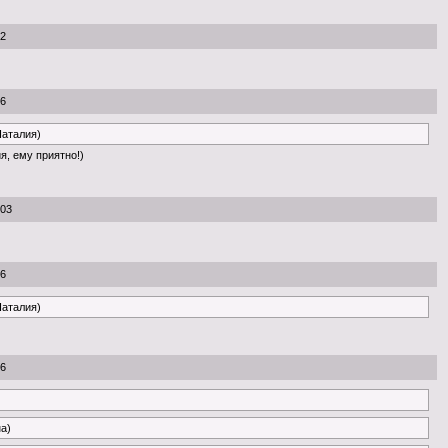
52
46
Наталия)
я, ему приятно!)
:03
46
Наталия)
46
на)