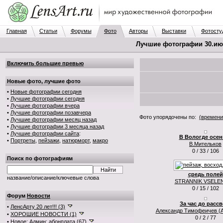
Главная
Статьи
Форумы
Фото
Авторы
Выставки
Фотосту
Лучшие фотографии 30.июл
Включить большие превью
Новые фото, лучшие фото
•
Новые фотографии сегодня
•
Лучшие фотографии сегодня
•
Лучшие фотографии вчера
•
Лучшие фотографии позавчера
Фото упорядочены по:
(времени
•
Лучшие фотографии месяц назад
•
Лучшие фотографии 3 месяца назад
•
Лучшие фотографии сайта
:
В Вологде осень
•
Портреты
,
пейзажи
,
натюрморт
,
макро
В.Мительков
0 / 33 / 106
Поиск по фотографиям
средь полей
название/описание/ключевые слова
STRANNIK VSELE
0 / 15 / 102
Форум
Новости
За час до рассв
•
ЛенсАрту 20 лет!!! (3)
Александр Тимофеичев (А
•
ХОРОШИЕ НОВОСТИ (1)
0 / 2 / 77
•
Новое: Админ: абонплата (67)