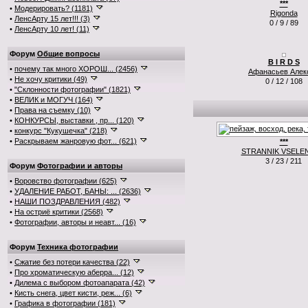
***
•
Модерировать? (1181)
Rigonda
•
ЛенсАрту 15 лет!!! (3)
0 / 9 / 89
•
ЛенсАрту 10 лет! (11)
Форум
Общие вопросы
B I R D S
•
почему так много ХОРОШ... (2456)
Афанасьев Алек
•
Не хочу критики (49)
0 / 12 / 108
•
"Склонности фотографии" (1821)
•
ВЕЛИК и МОГУЧ (164)
•
Права на съемку (10)
•
КОНКУРСЫ, выставки , пр... (120)
•
конкурс "Кукушечка" (218)
•
Раскрываем жанровую фот... (621)
***
STRANNIK VSELE
3 / 23 / 211
Форум
Фотографии и авторы
•
Воровство фотографии (625)
•
УДАЛЕНИЕ РАБОТ, БАНЫ: ... (2636)
•
НАШИ ПОЗДРАВЛЕНИЯ (482)
•
На остриё критики (2568)
•
Фотографии, авторы и неавт... (16)
Форум
Техника фотографии
•
Сжатие без потери качества (22)
•
Про хроматическую аберра... (12)
•
Дилема с выбором фотоапарата (42)
•
Кисть снега, цвет кисти, реж... (6)
•
Графика в фотографии (181)