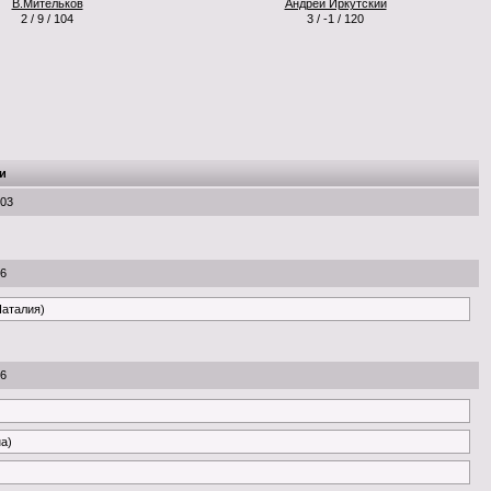
В.Мительков
Андрей Иркутский
2 / 9 / 104
3 / -1 / 120
и
:03
46
Наталия)
46
на)