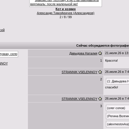
Кот и хозяин
Александр Тимофеичев (Александров)
2 / 8 / 99
сей
Сейчас обсуждаются фотографи
21.июля.26 в 13
Давыдова Наталия
1
Красота!
NNOY
26.июля.26 в 7:
STRANNIK VSELENNOY
2
(1: Давыдова 
спасибо!
26.июля.26 в 7:
STRANNIK VSELENNOY
3
(олег сопов)
(Регина Волги
(alexmestovka)