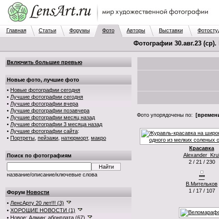
Главная
Статьи
Форумы
Фото
Авторы
Выставки
Фотосту
Фотографии 30.авг.23 (ср).
Включить большие превью
Новые фото, лучшие фото
•
Новые фотографии сегодня
•
Лучшие фотографии сегодня
•
Лучшие фотографии вчера
•
Лучшие фотографии позавчера
Фото упорядочены по:
[времени
•
Лучшие фотографии месяц назад
•
Лучшие фотографии 3 месяца назад
•
Лучшие фотографии сайта
:
•
Портреты
,
пейзажи
,
натюрморт
,
макро
Красавка
Alexander_Krul
Поиск по фотографиям
2 / 21 / 230
название/описание/ключевые слова
***
В.Мительков
1 / 17 / 107
Форум
Новости
•
ЛенсАрту 20 лет!!! (3)
•
ХОРОШИЕ НОВОСТИ (1)
•
Новое: Админ: абонплата (67)