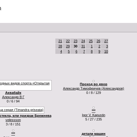
)
21
22
23
24
25
26
27
28
29
30
31
1
2
3
4
5
6
7
8
9
10
Проход во двор
Александр Тимофеичев (Александров)
Аквабайк
0 / 8 / 129
Александр В Г
0 / 6 / 94
***
Igor V. Kapustin
 стекла, или призрак Брежнева
5 / 27 / 235
velessson
3 / 8 / 151
***
детали машин