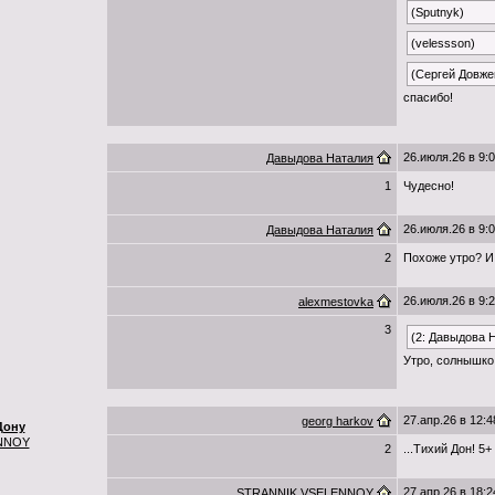
(Sputnyk)
(velessson)
(Сергей Довже
спасибо!
26.июля.26 в 9:
Давыдова Наталия
1
Чудесно!
26.июля.26 в 9:
Давыдова Наталия
2
Похоже утро? И
26.июля.26 в 9:
alexmestovka
3
(2: Давыдова 
Утро, солнышко 
27.апр.26 в 12:4
georg harkov
Дону
NNOY
2
...Тихий Дон! 5+
27.апр.26 в 18:2
STRANNIK VSELENNOY