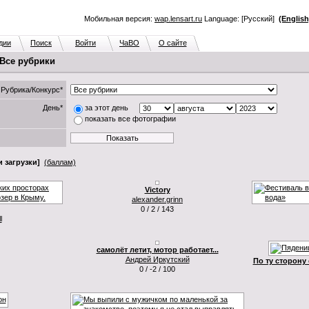
Мобильная версия:
wap.lensart.ru
Language: [Русский]
(English
дии
Поиск
Войти
ЧаВО
О сайте
 Все рубрики
Рубрика/Конкурс*
День*
за этот день
показать все фотографии
 загрузки]
(баллам)
Victory
alexander.grinn
0 / 2 / 143
l
самолёт летит, мотор работает...
Андрей Иркутский
По ту сторону
0 / -2 / 100