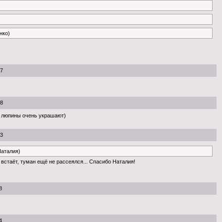
нко)
07
08
 люпины очень украшают)
23
Наталия)
встаёт, туман ещё не рассеялся... Спасибо Наталия!
8
4