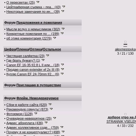
•
О пересветах (25)
•
Цейтраферная съемка – пра... (43)
•
Некоторые замечания по ин... (39)
Форум
Предложения и пожелания
•
Мысли вслух о немыслимом (302)
•
Конкретные пожелания по ... (199)
•
об этике комментария (2276)
***
Цифра
/
Пленка
/
Оптика
/
Остальное
alexmestovka
3 / 21 / 130
•
Чистящая салфетка (23)
•
Где брать бумагу? (1)
•
Canon EF 16-35 f/2.8 L II или... (18)
•
Продаю canon extender ef 2x III (8)
•
Куплю Canon EF 24-70mm f/2... (6)
Форум
Приглашаю в путешествие
Форум
Флейм. Немодерируемое
•
Сбои в работе сайта (620)
•
Рекомендую глянуть! (873)
•
Фотоюмор (1128)
доброе утро на 
•
Очевидное-невероятное (25)
STRANNIK VSELE
•
Админ: абонплата (436)
4 / 33 / 232
•
Админ: коллективное соде... (759)
•
Почему я не концептуалист? (498)