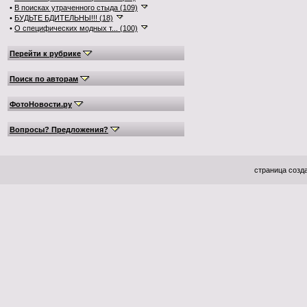
•
В поисках утраченного стыда (109)
•
БУДЬТЕ БДИТЕЛЬНЫ!!! (18)
•
О специфических модных т... (100)
Перейти к рубрике
Поиск по авторам
ФотоНовости.ру
Вопросы? Предложения?
страница созда