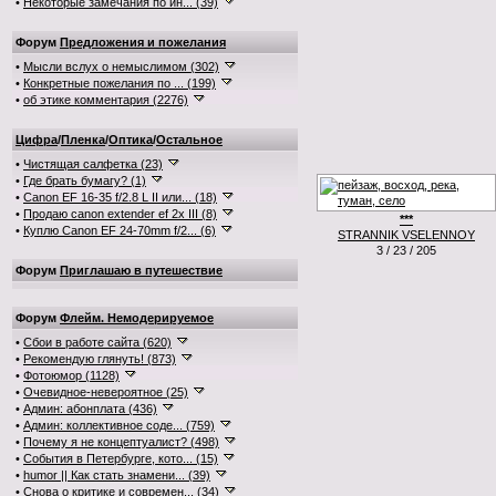
•
Некоторые замечания по ин... (39)
Форум
Предложения и пожелания
•
Мысли вслух о немыслимом (302)
•
Конкретные пожелания по ... (199)
•
об этике комментария (2276)
Цифра
/
Пленка
/
Оптика
/
Остальное
•
Чистящая салфетка (23)
•
Где брать бумагу? (1)
•
Canon EF 16-35 f/2.8 L II или... (18)
•
Продаю canon extender ef 2x III (8)
***
•
Куплю Canon EF 24-70mm f/2... (6)
STRANNIK VSELENNOY
3 / 23 / 205
Форум
Приглашаю в путешествие
Форум
Флейм. Немодерируемое
•
Сбои в работе сайта (620)
•
Рекомендую глянуть! (873)
•
Фотоюмор (1128)
•
Очевидное-невероятное (25)
•
Админ: абонплата (436)
•
Админ: коллективное соде... (759)
•
Почему я не концептуалист? (498)
•
События в Петербурге, кото... (15)
•
humor || Как стать знамени... (39)
•
Снова о критике и современ... (34)