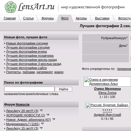
Главная
Статьи
Форумы
Фото
Авторы
Выставки
Фотосту
Лучшие фотографии 2.сен.2
Новые фото, лучшие фото
Рубрика/Конкурс*
•
Новые фотографии сегодня
День*
•
Лучшие фотографии сегодня
•
Лучшие фотографии вчера
•
Лучшие фотографии позавчера
•
Лучшие фотографии месяц назад
•
Лучшие фотографии 3 месяца назад
•
Лучшие фотографии сайта
:
Фото упорядочены по:
(времени
•
Портреты
,
пейзажи
,
натюрморт
,
макро
Поиск по фотографиям
Озеро Мизурина
Elena Zorina
название/описание/ключевые слова
1 / 15 / 105
Форум
Новости
* * * * *
•
ЛенсАрту 20 лет!!! (3)
Андрей Иркутский
•
ХОРОШИЕ НОВОСТИ (1)
0 / 6 / 95
•
Новое: Админ: абонплата (67)
•
Модерировать? (1181)
•
ЛенсАрту 15 лет!!! (3)