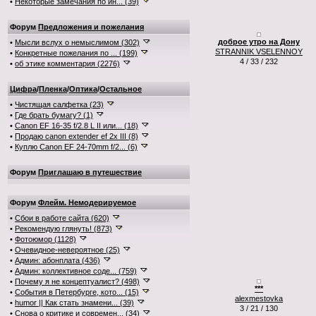
•
Некоторые замечания по ин... (39)
Форум
Предложения и пожелания
доброе утро на Дону
•
Мысли вслух о немыслимом (302)
STRANNIK VSELENNOY
•
Конкретные пожелания по ... (199)
4 / 33 / 232
•
об этике комментария (2276)
Цифра
/
Пленка
/
Оптика
/
Остальное
•
Чистящая салфетка (23)
•
Где брать бумагу? (1)
•
Canon EF 16-35 f/2.8 L II или... (18)
•
Продаю canon extender ef 2x III (8)
•
Куплю Canon EF 24-70mm f/2... (6)
Форум
Приглашаю в путешествие
Форум
Флейм. Немодерируемое
•
Сбои в работе сайта (620)
•
Рекомендую глянуть! (873)
•
Фотоюмор (1128)
•
Очевидное-невероятное (25)
•
Админ: абонплата (436)
•
Админ: коллективное соде... (759)
•
Почему я не концептуалист? (498)
***
•
События в Петербурге, кото... (15)
alexmestovka
•
humor || Как стать знамени... (39)
3 / 21 / 130
•
Снова о критике и современ... (34)