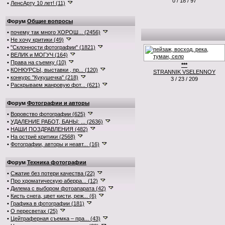
0 / 18 / 97
•
ЛенсАрту 10 лет! (11)
Форум
Общие вопросы
•
почему так много ХОРОШ... (2456)
•
Не хочу критики (49)
•
"Склонности фотографии" (1821)
•
ВЕЛИК и МОГУЧ (164)
•
Права на съемку (10)
***
•
КОНКУРСЫ, выставки , пр... (120)
STRANNIK VSELENNOY
•
конкурс "Кукушечка" (218)
3 / 23 / 209
•
Раскрываем жанровую фот... (621)
Форум
Фотографии и авторы
•
Воровство фотографии (625)
•
УДАЛЕНИЕ РАБОТ, БАНЫ: ... (2636)
•
НАШИ ПОЗДРАВЛЕНИЯ (482)
•
На остриё критики (2568)
•
Фотографии, авторы и неавт... (16)
Форум
Техника фотографии
•
Сжатие без потери качества (22)
•
Про хроматическую аберра... (12)
•
Дилема с выбором фотоапарата (42)
•
Кисть снега, цвет кисти, реж... (6)
•
Графика в фотографии (181)
•
О пересветах (25)
•
Цейтраферная съемка – пра... (43)