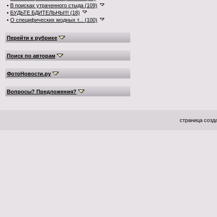
•
В поисках утраченного стыда (109)
•
БУДЬТЕ БДИТЕЛЬНЫ!!! (18)
•
О специфических модных т... (100)
Перейти к рубрике
Поиск по авторам
ФотоНовости.ру
Вопросы? Предложения?
страница созда