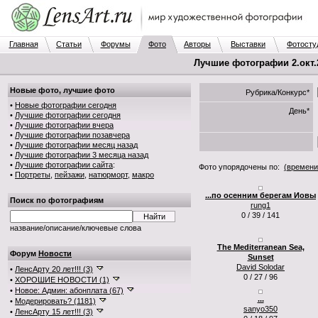
Главная
Статьи
Форумы
Фото
Авторы
Выставки
Фотосту
Лучшие фотографии 2.окт.2
Новые фото, лучшие фото
Рубрика/Конкурс*
•
Новые фотографии сегодня
День*
•
Лучшие фотографии сегодня
•
Лучшие фотографии вчера
•
Лучшие фотографии позавчера
•
Лучшие фотографии месяц назад
•
Лучшие фотографии 3 месяца назад
•
Лучшие фотографии сайта
:
Фото упорядочены по:
(времени
•
Портреты
,
пейзажи
,
натюрморт
,
макро
...по осенним берегам Иовы
Поиск по фотографиям
rung1
0 / 39 / 141
название/описание/ключевые слова
The Mediterranean Sea,
Форум
Новости
Sunset
David Solodar
•
ЛенсАрту 20 лет!!! (3)
0 / 27 / 96
•
ХОРОШИЕ НОВОСТИ (1)
•
Новое: Админ: абонплата (67)
...
•
Модерировать? (1181)
sanyo350
•
ЛенсАрту 15 лет!!! (3)