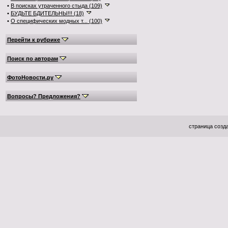
•
В поисках утраченного стыда (109)
•
БУДЬТЕ БДИТЕЛЬНЫ!!! (18)
•
О специфических модных т... (100)
Перейти к рубрике
Поиск по авторам
ФотоНовости.ру
Вопросы? Предложения?
страница созда