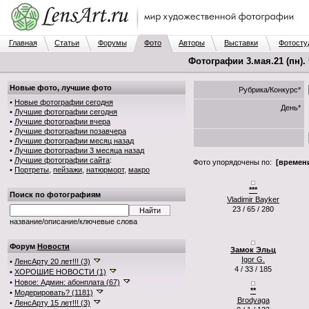
Главная
Статьи
Форумы
Фото
Авторы
Выставки
Фотосту
Фотографии 3.мая.21 (пн).
Новые фото, лучшие фото
Рубрика/Конкурс*
•
Новые фотографии сегодня
День*
•
Лучшие фотографии сегодня
•
Лучшие фотографии вчера
•
Лучшие фотографии позавчера
•
Лучшие фотографии месяц назад
•
Лучшие фотографии 3 месяца назад
•
Лучшие фотографии сайта
:
Фото упорядочены по:
[времени
•
Портреты
,
пейзажи
,
натюрморт
,
макро
***
Поиск по фотографиям
Vladimir Bayker
23 / 65 / 280
название/описание/ключевые слова
Форум
Новости
Замок Эльц
Igor G.
•
ЛенсАрту 20 лет!!! (3)
4 / 33 / 185
•
ХОРОШИЕ НОВОСТИ (1)
•
Новое: Админ: абонплата (67)
**
•
Модерировать? (1181)
Brodyaga
•
ЛенсАрту 15 лет!!! (3)