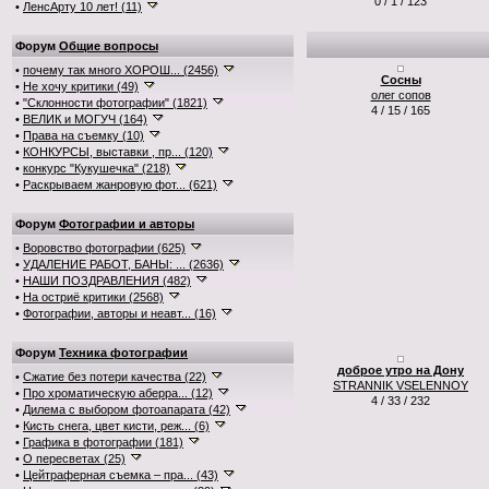
0 / 1 / 123
•
ЛенсАрту 10 лет! (11)
Форум
Общие вопросы
•
почему так много ХОРОШ... (2456)
Сосны
•
Не хочу критики (49)
олег сопов
•
"Склонности фотографии" (1821)
4 / 15 / 165
•
ВЕЛИК и МОГУЧ (164)
•
Права на съемку (10)
•
КОНКУРСЫ, выставки , пр... (120)
•
конкурс "Кукушечка" (218)
•
Раскрываем жанровую фот... (621)
Форум
Фотографии и авторы
•
Воровство фотографии (625)
•
УДАЛЕНИЕ РАБОТ, БАНЫ: ... (2636)
•
НАШИ ПОЗДРАВЛЕНИЯ (482)
•
На остриё критики (2568)
•
Фотографии, авторы и неавт... (16)
Форум
Техника фотографии
доброе утро на Дону
•
Сжатие без потери качества (22)
STRANNIK VSELENNOY
•
Про хроматическую аберра... (12)
4 / 33 / 232
•
Дилема с выбором фотоапарата (42)
•
Кисть снега, цвет кисти, реж... (6)
•
Графика в фотографии (181)
•
О пересветах (25)
•
Цейтраферная съемка – пра... (43)