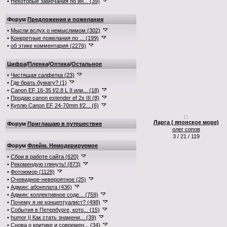
•
Некоторые замечания по ин... (39)
Форум
Предложения и пожелания
•
Мысли вслух о немыслимом (302)
•
Конкретные пожелания по ... (199)
•
об этике комментария (2276)
Цифра
/
Пленка
/
Оптика
/
Остальное
•
Чистящая салфетка (23)
•
Где брать бумагу? (1)
•
Canon EF 16-35 f/2.8 L II или... (18)
•
Продаю canon extender ef 2x III (8)
•
Куплю Canon EF 24-70mm f/2... (6)
Ларга ( японское море)
Форум
Приглашаю в путешествие
олег сопов
3 / 21 / 119
Форум
Флейм. Немодерируемое
•
Сбои в работе сайта (620)
•
Рекомендую глянуть! (873)
•
Фотоюмор (1128)
•
Очевидное-невероятное (25)
•
Админ: абонплата (436)
•
Админ: коллективное соде... (759)
•
Почему я не концептуалист? (498)
•
События в Петербурге, кото... (15)
•
humor || Как стать знамени... (39)
•
Снова о критике и современ... (34)