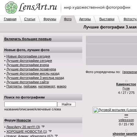
Главная
Статьи
Форумы
Фото
Авторы
Выставки
Фотосту
Лучшие фотографии 3.мая.2
Включить большие превью
Новые фото, лучшие фото
•
Новые фотографии сегодня
•
Лучшие фотографии сегодня
•
Лучшие фотографии вчера
•
Лучшие фотографии позавчера
Фото упорядочены по:
(времени
•
Лучшие фотографии месяц назад
•
Лучшие фотографии 3 месяца назад
•
Лучшие фотографии сайта
:
Каменистое
•
Портреты
,
пейзажи
,
натюрморт
,
макро
Гуля
4 / 27 / 275
Поиск по фотографиям
название/описание/ключевые слова
***
velessson
Форум
Новости
0 / 15 / 90
•
ЛенсАрту 20 лет!!! (3)
•
ХОРОШИЕ НОВОСТИ (1)
shooter sporti
•
Новое: Админ: абонплата (67)