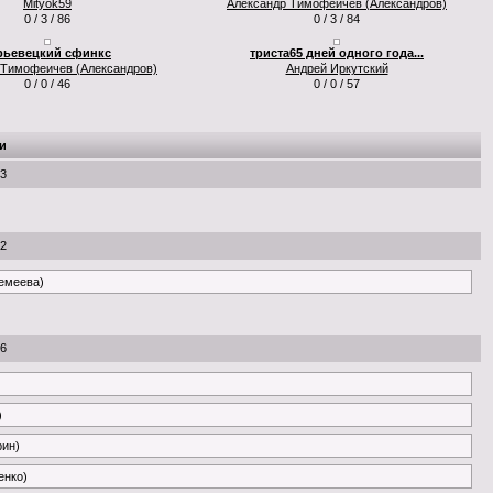
Mityok59
Александр Тимофеичев (Александров)
0 / 3 / 86
0 / 3 / 84
ьевецкий сфинкс
триста65 дней одного года...
 Тимофеичев (Александров)
Андрей Иркутский
0 / 0 / 46
0 / 0 / 57
и
53
22
ремеева)
26
)
рин)
енко)