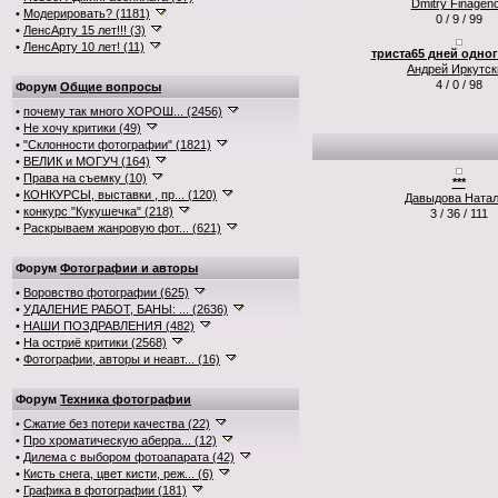
Dmitry Finagen
•
Модерировать? (1181)
0 / 9 / 99
•
ЛенсАрту 15 лет!!! (3)
•
ЛенсАрту 10 лет! (11)
триста65 дней одного
Андрей Иркутск
4 / 0 / 98
Форум
Общие вопросы
•
почему так много ХОРОШ... (2456)
•
Не хочу критики (49)
•
"Склонности фотографии" (1821)
•
ВЕЛИК и МОГУЧ (164)
•
Права на съемку (10)
***
•
КОНКУРСЫ, выставки , пр... (120)
Давыдова Ната
•
конкурс "Кукушечка" (218)
3 / 36 / 111
•
Раскрываем жанровую фот... (621)
Форум
Фотографии и авторы
•
Воровство фотографии (625)
•
УДАЛЕНИЕ РАБОТ, БАНЫ: ... (2636)
•
НАШИ ПОЗДРАВЛЕНИЯ (482)
•
На остриё критики (2568)
•
Фотографии, авторы и неавт... (16)
Форум
Техника фотографии
•
Сжатие без потери качества (22)
•
Про хроматическую аберра... (12)
•
Дилема с выбором фотоапарата (42)
•
Кисть снега, цвет кисти, реж... (6)
•
Графика в фотографии (181)