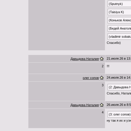
(Sputnyk)
(Taisiya K)
(Коньков Алек
(Бедей Анатол
(vladimir sobak
Спасибо)
21.июля.26 в 13
Давыдова Наталия
2
!!!
24.июля.26 в 14
олег сопов
3
(2: Давыдова 
Спасибо, Натал
26.июля.26 в 8:
Давыдова Наталия
4
(3: олег сопов)
ну так я их и уз