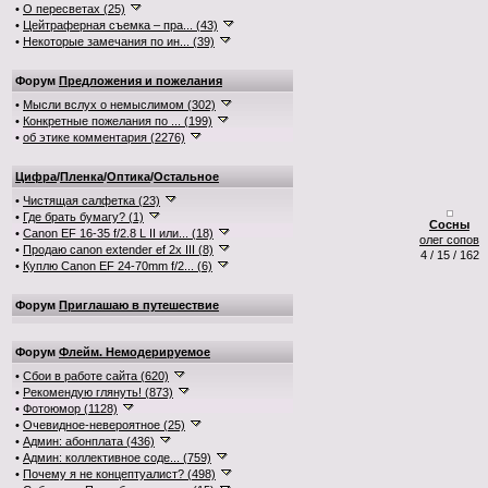
•
О пересветах (25)
•
Цейтраферная съемка – пра... (43)
•
Некоторые замечания по ин... (39)
Форум
Предложения и пожелания
•
Мысли вслух о немыслимом (302)
•
Конкретные пожелания по ... (199)
•
об этике комментария (2276)
Цифра
/
Пленка
/
Оптика
/
Остальное
•
Чистящая салфетка (23)
•
Где брать бумагу? (1)
Сосны
•
Canon EF 16-35 f/2.8 L II или... (18)
олег сопов
•
Продаю canon extender ef 2x III (8)
4 / 15 / 162
•
Куплю Canon EF 24-70mm f/2... (6)
Форум
Приглашаю в путешествие
Форум
Флейм. Немодерируемое
•
Сбои в работе сайта (620)
•
Рекомендую глянуть! (873)
•
Фотоюмор (1128)
•
Очевидное-невероятное (25)
•
Админ: абонплата (436)
•
Админ: коллективное соде... (759)
•
Почему я не концептуалист? (498)