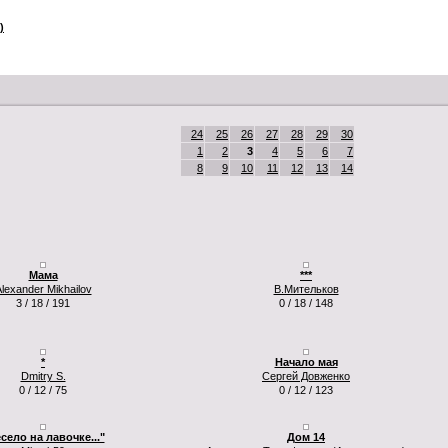
)
24
25
26
27
28
29
30
1
2
3
4
5
6
7
8
9
10
11
12
13
14
Мама
***
lexander Mikhailov
В.Мительков
3 / 18 / 191
0 / 18 / 148
*
Начало мая
Dmitry S.
Сергей Довженко
0 / 12 / 75
0 / 12 / 123
село на лавочке..."
Дом 14