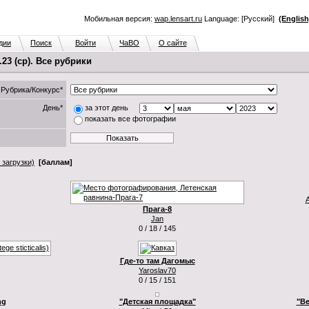
Мобильная версия:
wap.lensart.ru
Language: [Русский]
(English
дии
Поиск
Войти
ЧаВО
О сайте
3 (ср). Все рубрики
Рубрика/Конкурс*
День*
за этот день
показать все фотографии
 загрузки)
[баллам]
A
Прага-8
Jan
0 / 18 / 145
Где-то там Дагомыс
Yaroslav70
0 / 15 / 151
ng
"Детская площадка"
"Ве