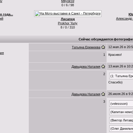
ov
Mityok59
0 / 6 / 98
 года...
Юр
ий
Александр
Лисапед
Prokhor Yuriy
8 / 0 / 310
Сейчас обсуждаются фотографи
12.мая.26 в 20:
Татьяна Еремеева
лия
1
Красиво!
13.мая.26 в 10:
Давыдова Наталия
2
(1: Татьяна Е
Спасибо)
26.июля.26 в 9:
Давыдова Наталия
3
(velessson)
(Капитан немо
(Виктор Литав
(Олег Данильч