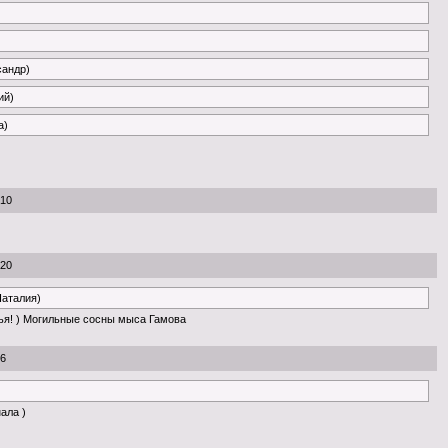
сандр)
ий)
a)
:10
:20
Наталия)
ья! ) Могильные сосны мыса Гамова
56
нала )