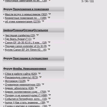
•
Некоторые замечания по ин... (39)
3 / 36 / 111
Форум
Предложения и пожелания
•
Мысли вслух о немыслимом (302)
•
Конкретные пожелания по ... (199)
•
об этике комментария (2276)
Цифра
/
Пленка
/
Оптика
/
Остальное
•
Чистящая салфетка (23)
•
Где брать бумагу? (1)
•
Canon EF 16-35 f/2.8 L II или... (18)
•
Продаю canon extender ef 2x III (8)
•
Куплю Canon EF 24-70mm f/2... (6)
Форум
Приглашаю в путешествие
Форум
Флейм. Немодерируемое
•
Сбои в работе сайта (620)
•
Рекомендую глянуть! (873)
•
Фотоюмор (1128)
•
Очевидное-невероятное (25)
•
Админ: абонплата (436)
•
Админ: коллективное соде... (759)
•
Почему я не концептуалист? (498)
•
События в Петербурге, кото... (15)
•
humor || Как стать знамени... (39)
•
Снова о критике и современ... (34)