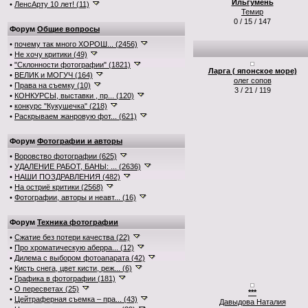
Ильгумень
•
ЛенсАрту 10 лет! (11)
Темир
0 / 15 / 147
Форум
Общие вопросы
•
почему так много ХОРОШ... (2456)
•
Не хочу критики (49)
•
"Склонности фотографии" (1821)
Ларга ( японское море)
•
ВЕЛИК и МОГУЧ (164)
олег сопов
•
Права на съемку (10)
3 / 21 / 119
•
КОНКУРСЫ, выставки , пр... (120)
•
конкурс "Кукушечка" (218)
•
Раскрываем жанровую фот... (621)
Форум
Фотографии и авторы
•
Воровство фотографии (625)
•
УДАЛЕНИЕ РАБОТ, БАНЫ: ... (2636)
•
НАШИ ПОЗДРАВЛЕНИЯ (482)
•
На остриё критики (2568)
•
Фотографии, авторы и неавт... (16)
Форум
Техника фотографии
•
Сжатие без потери качества (22)
•
Про хроматическую аберра... (12)
•
Дилема с выбором фотоапарата (42)
•
Кисть снега, цвет кисти, реж... (6)
•
Графика в фотографии (181)
•
О пересветах (25)
***
•
Цейтраферная съемка – пра... (43)
Давыдова Наталия