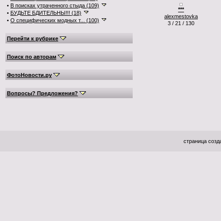
•
В поисках утраченного стыда (109)
***
•
БУДЬТЕ БДИТЕЛЬНЫ!!! (18)
alexmestovka
•
О специфических модных т... (100)
3 / 21 / 130
Перейти к рубрике
Поиск по авторам
ФотоНовости.ру
Вопросы? Предложения?
страница созда