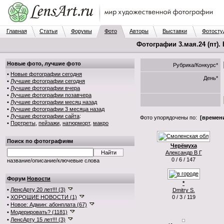
Главная
Статьи
Форумы
Фото
Авторы
Выставки
Фотосту
Фотографии 3.мая.24 (пт).
Новые фото, лучшие фото
Рубрика/Конкурс*
•
Новые фотографии сегодня
День*
•
Лучшие фотографии сегодня
•
Лучшие фотографии вчера
•
Лучшие фотографии позавчера
•
Лучшие фотографии месяц назад
•
Лучшие фотографии 3 месяца назад
•
Лучшие фотографии сайта
:
Фото упорядочены по:
[времени
•
Портреты
,
пейзажи
,
натюрморт
,
макро
Поиск по фотографиям
Черёмуха
Александр В Г
0 / 6 / 147
название/описание/ключевые слова
Форум
Новости
*
•
ЛенсАрту 20 лет!!! (3)
Dmitry S.
•
ХОРОШИЕ НОВОСТИ (1)
0 / 3 / 119
•
Новое: Админ: абонплата (67)
•
Модерировать? (1181)
•
ЛенсАрту 15 лет!!! (3)