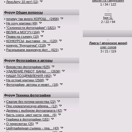
Виолетта Гайдукович
•
ЛенсАрту 10 лет! (11)
1 / 34 / 122
Форум
Общие вопросы
------
Igor G.
•
почему так много ХОРОШ... (2456)
2 / 22 / 94
•
Не хочу критики (49)
•
"Склонности фотографии" (1821)
•
ВЕЛИК и МОГУЧ (164)
•
Права на съемку (10)
•
КОНКУРСЫ, выставки , пр... (120)
Ларга ( японское море)
•
конкурс "Кукушечка" (218)
олег сопов
•
Раскрываем жанровую фот... (621)
3 / 21 / 119
Форум
Фотографии и авторы
•
Воровство фотографии (625)
•
УДАЛЕНИЕ РАБОТ, БАНЫ: ... (2636)
•
НАШИ ПОЗДРАВЛЕНИЯ (482)
•
На остриё критики (2568)
•
Фотографии, авторы и неавт... (16)
Форум
Техника фотографии
•
Сжатие без потери качества (22)
•
Про хроматическую аберра... (12)
•
Дилема с выбором фотоапарата (42)
•
Кисть снега, цвет кисти, реж... (6)
•
Графика в фотографии (181)
•
О пересветах (25)
•
Цейтраферная съемка – пра... (43)