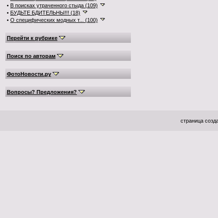
•
В поисках утраченного стыда (109)
•
БУДЬТЕ БДИТЕЛЬНЫ!!! (18)
•
О специфических модных т... (100)
Перейти к рубрике
Поиск по авторам
ФотоНовости.ру
Вопросы? Предложения?
страница созда