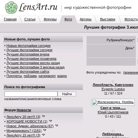
Главная
Статьи
Форумы
Фото
Авторы
Выставки
Фотосту
Лучшие фотографии 3.июля
Новые фото, лучшие фото
Рубрика/Конкурс*
•
Новые фотографии сегодня
День*
•
Лучшие фотографии сегодня
•
Лучшие фотографии вчера
•
Лучшие фотографии позавчера
•
Лучшие фотографии месяц назад
•
Лучшие фотографии 3 месяца назад
•
Лучшие фотографии сайта
:
Фото упорядочены по:
(времени
•
Портреты
,
пейзажи
,
натюрморт
,
макро
Ленобласть, Кавголово
Поиск по фотографиям
Evgeniy Lutsko
11 / 67 / 324
название/описание/ключевые слова
Свет и тени......
Форум
Новости
Юрий Цыплятников
0 / 43 / 111
•
ЛенсАрту 20 лет!!! (3)
•
ХОРОШИЕ НОВОСТИ (1)
•
Новое: Админ: абонплата (67)
•
Модерировать? (1181)
Лебёдушка...
•
ЛенсАрту 15 лет!!! (3)