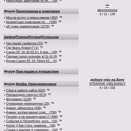
•
Некоторые замечания по ин... (39)
***
alexmestovka
Форум
Предложения и пожелания
3 / 21 / 130
•
Мысли вслух о немыслимом (302)
•
Конкретные пожелания по ... (199)
•
об этике комментария (2276)
Цифра
/
Пленка
/
Оптика
/
Остальное
•
Чистящая салфетка (23)
•
Где брать бумагу? (1)
•
Canon EF 16-35 f/2.8 L II или... (18)
•
Продаю canon extender ef 2x III (8)
•
Куплю Canon EF 24-70mm f/2... (6)
Форум
Приглашаю в путешествие
доброе утро на Дону
STRANNIK VSELENNOY
Форум
Флейм. Немодерируемое
4 / 33 / 232
•
Сбои в работе сайта (620)
•
Рекомендую глянуть! (873)
•
Фотоюмор (1128)
•
Очевидное-невероятное (25)
•
Админ: абонплата (436)
•
Админ: коллективное соде... (759)
•
Почему я не концептуалист? (498)
•
События в Петербурге, кото... (15)
•
humor || Как стать знамени... (39)
•
Снова о критике и современ... (34)