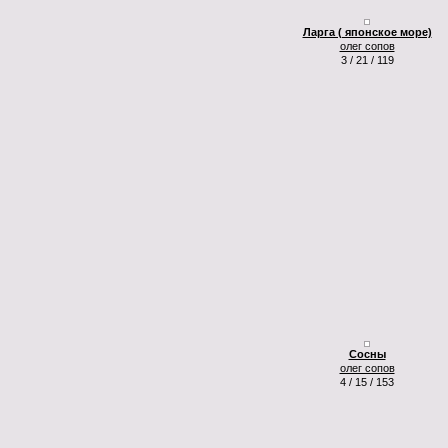
Ларга ( японское море)
олег сопов
3 / 21 / 119
Сосны
олег сопов
4 / 15 / 153