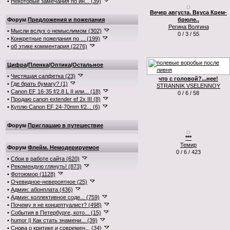
•
Некоторые замечания по ин... (39)
Вечер августа. Вкуса Крем-
Форум
Предложения и пожелания
брюле..
Регина Волгина
•
Мысли вслух о немыслимом (302)
0 / 3 / 55
•
Конкретные пожелания по ... (199)
•
об этике комментария (2276)
Цифра
/
Пленка
/
Оптика
/
Остальное
•
Чистящая салфетка (23)
что с головой?...нее!
•
Где брать бумагу? (1)
STRANNIK VSELENNOY
•
Canon EF 16-35 f/2.8 L II или... (18)
0 / 6 / 58
•
Продаю canon extender ef 2x III (8)
•
Куплю Canon EF 24-70mm f/2... (6)
Форум
Приглашаю в путешествие
***
Темир
Форум
Флейм. Немодерируемое
0 / 6 / 423
•
Сбои в работе сайта (620)
•
Рекомендую глянуть! (873)
•
Фотоюмор (1128)
•
Очевидное-невероятное (25)
•
Админ: абонплата (436)
•
Админ: коллективное соде... (759)
•
Почему я не концептуалист? (498)
•
События в Петербурге, кото... (15)
•
humor || Как стать знамени... (39)
•
Снова о критике и современ... (34)