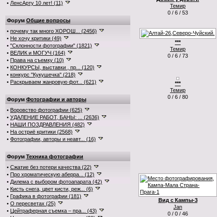
•
ЛенсАрту 10 лет! (11)
Темир
0 / 6 / 53
Форум
Общие вопросы
•
почему так много ХОРОШ... (2456)
•
Не хочу критики (49)
***
•
"Склонности фотографии" (1821)
Темир
•
ВЕЛИК и МОГУЧ (164)
0 / 6 / 73
•
Права на съемку (10)
•
КОНКУРСЫ, выставки , пр... (120)
•
конкурс "Кукушечка" (218)
•
Раскрываем жанровую фот... (621)
***
Темир
0 / 6 / 80
Форум
Фотографии и авторы
•
Воровство фотографии (625)
•
УДАЛЕНИЕ РАБОТ, БАНЫ: ... (2636)
•
НАШИ ПОЗДРАВЛЕНИЯ (482)
•
На остриё критики (2568)
•
Фотографии, авторы и неавт... (16)
Форум
Техника фотографии
•
Сжатие без потери качества (22)
•
Про хроматическую аберра... (12)
•
Дилема с выбором фотоапарата (42)
•
Кисть снега, цвет кисти, реж... (6)
•
Графика в фотографии (181)
Вид с Кампы-3
•
О пересветах (25)
Jan
•
Цейтраферная съемка – пра... (43)
0 / 0 / 46