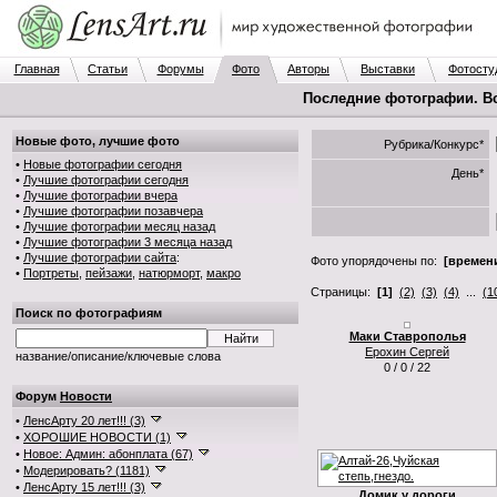
Главная
Статьи
Форумы
Фото
Авторы
Выставки
Фотосту
Последние фотографии. В
Новые фото, лучшие фото
Рубрика/Конкурс*
•
Новые фотографии сегодня
День*
•
Лучшие фотографии сегодня
•
Лучшие фотографии вчера
•
Лучшие фотографии позавчера
•
Лучшие фотографии месяц назад
•
Лучшие фотографии 3 месяца назад
•
Лучшие фотографии сайта
:
Фото упорядочены по:
[времени
•
Портреты
,
пейзажи
,
натюрморт
,
макро
Страницы:
[1]
(2)
(3)
(4)
...
(1
Поиск по фотографиям
Маки Ставрополья
Ерохин Сергей
название/описание/ключевые слова
0 / 0 / 22
Форум
Новости
•
ЛенсАрту 20 лет!!! (3)
•
ХОРОШИЕ НОВОСТИ (1)
•
Новое: Админ: абонплата (67)
•
Модерировать? (1181)
•
ЛенсАрту 15 лет!!! (3)
Домик у дороги