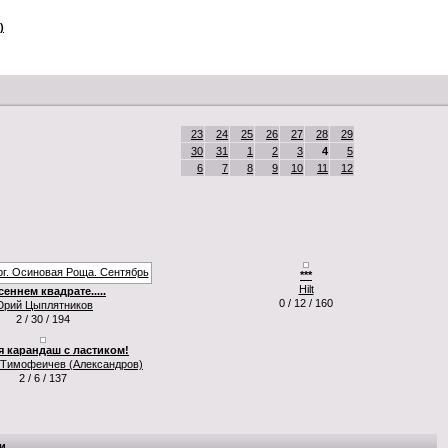
)
23
24
25
26
27
28
29
30
31
1
2
3
4
5
6
7
8
9
10
11
12
***
Hilt
сеннем квадрате.....
0 / 12 / 160
рий Цыплятников
2 / 30 / 194
я карандаш с ластиком!
 Тимофеичев (Александров)
2 / 6 / 137
и