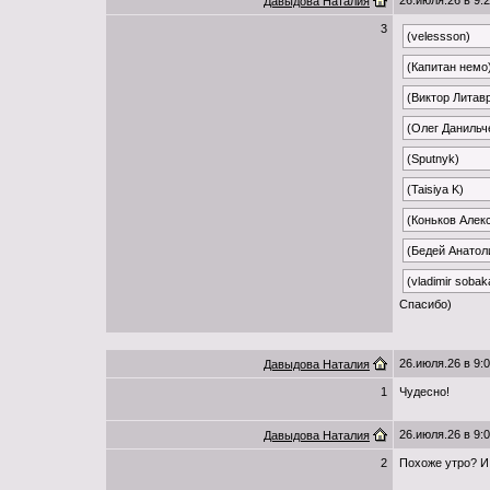
26.июля.26 в 9:
Давыдова Наталия
3
(velessson)
(Капитан немо
(Виктор Литав
(Олег Данильч
(Sputnyk)
(Taisiya K)
(Коньков Алек
(Бедей Анатол
(vladimir sobak
Спасибо)
26.июля.26 в 9:
Давыдова Наталия
1
Чудесно!
26.июля.26 в 9:
Давыдова Наталия
2
Похоже утро? И