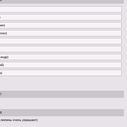
26
)
рин)
енко)
сандр)
ий)
a)
07
08
 люпины очень украшают)