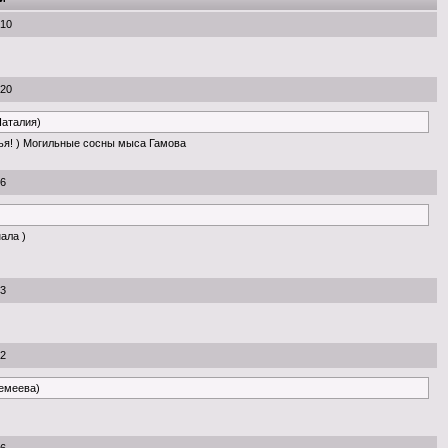
:10
:20
Наталия)
ья! ) Могильные сосны мыса Гамова
56
нала )
53
22
ремеева)