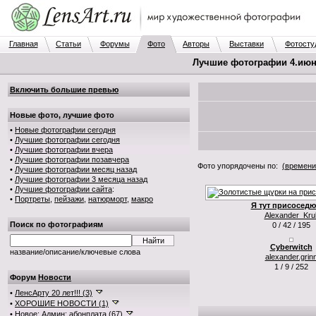
Главная
Статьи
Форумы
Фото
Авторы
Выставки
Фотосту
Лучшие фотографии 4.июня
Включить большие превью
Новые фото, лучшие фото
•
Новые фотографии сегодня
•
Лучшие фотографии сегодня
•
Лучшие фотографии вчера
•
Лучшие фотографии позавчера
Фото упорядочены по:
(времени
•
Лучшие фотографии месяц назад
•
Лучшие фотографии 3 месяца назад
•
Лучшие фотографии сайта
:
•
Портреты
,
пейзажи
,
натюрморт
,
макро
Я тут присоседюс
Alexander_Krul
Поиск по фотографиям
0 / 42 / 195
Cyberwitch
название/описание/ключевые слова
alexander.grin
1 / 9 / 252
Форум
Новости
•
ЛенсАрту 20 лет!!! (3)
•
ХОРОШИЕ НОВОСТИ (1)
•
Новое: Админ: абонплата (67)