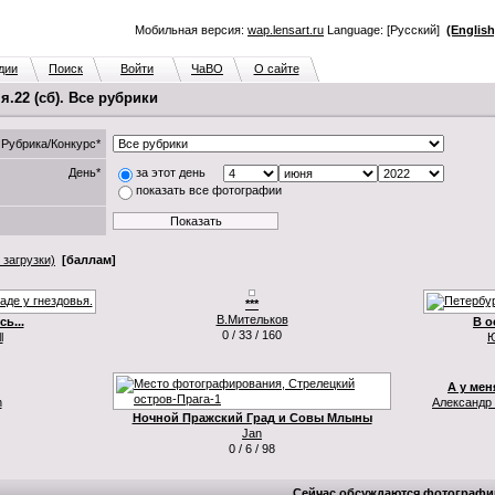
Мобильная версия:
wap.lensart.ru
Language: [Русский]
(English
дии
Поиск
Войти
ЧаВО
О сайте
.22 (сб). Все рубрики
Рубрика/Конкурс*
День*
за этот день
показать все фотографии
 загрузки)
[баллам]
***
В.Мительков
ь...
В о
0 / 33 / 160
l
Ю
А у мен
n
Александр
Ночной Пражский Град и Совы Млыны
Jan
0 / 6 / 98
Сейчас обсуждаются фотографи