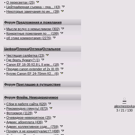
•
О пересветах (25)
•
Цейтраферная съемка – пра... (43)
•
Некоторые замечания по ин... (39)
Форум
Предложения и пожелания
•
Мысли вслух о немыслимом (302)
•
Конкретные пожелания по ... (199)
•
об этике комментария (2276)
Цифра
/
Пленка
/
Оптика
/
Остальное
•
Чистящая салфетка (23)
•
Где брать бумагу? (1)
•
Canon EF 16-35 f/2.8 L II или... (18)
•
Продаю canon extender ef 2x III (8)
•
Куплю Canon EF 24-70mm f/2... (6)
Форум
Приглашаю в путешествие
Форум
Флейм. Немодерируемое
***
•
Сбои в работе сайта (620)
alexmestovka
•
Рекомендую глянуть! (873)
3 / 21 / 130
•
Фотоюмор (1128)
•
Очевидное-невероятное (25)
•
Админ: абонплата (436)
•
Админ: коллективное соде... (759)
•
Почему я не концептуалист? (498)