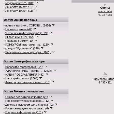
•
Модерировать? (1181)
•
ЛенсАрту 15 лет!!! (3)
Сосны
•
ЛенсАрту 10 лет! (11)
олег сопов
4 / 15 / 155
Форум
Общие вопросы
•
почему так много ХОРОШ... (2456)
•
Не хочу критики (49)
•
"Склонности фотографии" (1821)
•
ВЕЛИК и МОГУЧ (164)
•
Права на съемку (10)
•
КОНКУРСЫ, выставки , пр... (120)
•
конкурс "Кукушечка" (218)
•
Раскрываем жанровую фот... (621)
Форум
Фотографии и авторы
•
Воровство фотографии (625)
•
УДАЛЕНИЕ РАБОТ, БАНЫ: ... (2636)
•
НАШИ ПОЗДРАВЛЕНИЯ (482)
***
•
На остриё критики (2568)
Давыдова Ната
•
Фотографии, авторы и неавт... (16)
3 / 36 / 111
Форум
Техника фотографии
•
Сжатие без потери качества (22)
•
Про хроматическую аберра... (12)
•
Дилема с выбором фотоапарата (42)
•
Кисть снега, цвет кисти, реж... (6)
•
Графика в фотографии (181)