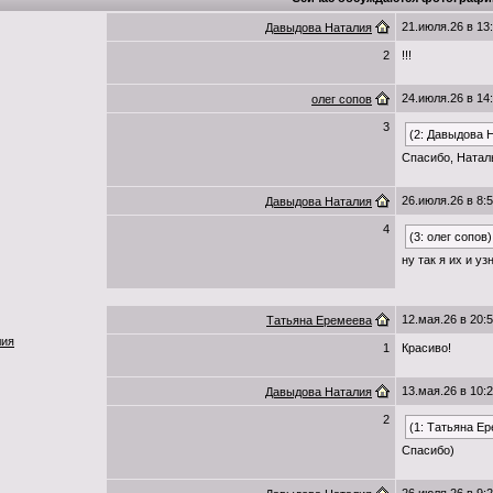
21.июля.26 в 13
Давыдова Наталия
2
!!!
24.июля.26 в 14
олег сопов
3
(2: Давыдова 
Спасибо, Натал
26.июля.26 в 8:
Давыдова Наталия
4
(3: олег сопов)
ну так я их и уз
12.мая.26 в 20:
Татьяна Еремеева
лия
1
Красиво!
13.мая.26 в 10:
Давыдова Наталия
2
(1: Татьяна Е
Спасибо)