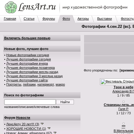
Главная
Статьи
Форумы
Фото
Авторы
Выставки
Фотосту
Фотографии 4.сен.22 (вс).
Включить большие превью
Новые фото, лучшие фото
•
Новые фотографии сегодня
•
Лучшие фотографии сегодня
•
Лучшие фотографии вчера
•
Лучшие фотографии позавчера
Фото упорядочены по:
[времени
•
Лучшие фотографии месяц назад
•
Лучшие фотографии 3 месяца назад
•
Лучшие фотографии сайта
:
•
Портреты
,
пейзажи
,
натюрморт
,
макро
Трое в небе
Александр В 
Поиск по фотографиям
1 / 9 / 85
Страницы лета...и
название/описание/ключевые слова
Галя Р.
1 / 12 / 73
Форум
Новости
•
ЛенсАрту 20 лет!!! (3)
***
•
ХОРОШИЕ НОВОСТИ (1)
В.Мительков
•
Новое: Админ: абонплата (67)