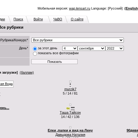
Мобильная версия:
wap.lensart.ru
Language: [Русский]
(English
дии
Поиск
Войти
ЧаВО
О сайте
 Все рубрики
Рубрика/Конкурс*
День*
за этот день
показать все фотографии
 загрузки]
(баллам)
*
murzik7
5 / 14 / 81
Г
юнь...
***
Таша Тайсон
14 / 42 / 136
Елки ,палки и вид на Лену
90девя
Давыдова Наталия