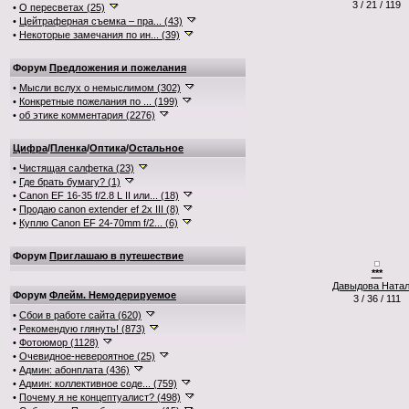
3 / 21 / 119
•
О пересветах (25)
•
Цейтраферная съемка – пра... (43)
•
Некоторые замечания по ин... (39)
Форум
Предложения и пожелания
•
Мысли вслух о немыслимом (302)
•
Конкретные пожелания по ... (199)
•
об этике комментария (2276)
Цифра
/
Пленка
/
Оптика
/
Остальное
•
Чистящая салфетка (23)
•
Где брать бумагу? (1)
•
Canon EF 16-35 f/2.8 L II или... (18)
•
Продаю canon extender ef 2x III (8)
•
Куплю Canon EF 24-70mm f/2... (6)
Форум
Приглашаю в путешествие
***
Давыдова Ната
Форум
Флейм. Немодерируемое
3 / 36 / 111
•
Сбои в работе сайта (620)
•
Рекомендую глянуть! (873)
•
Фотоюмор (1128)
•
Очевидное-невероятное (25)
•
Админ: абонплата (436)
•
Админ: коллективное соде... (759)
•
Почему я не концептуалист? (498)