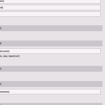
рин)
ий)
52
46
Наталия)
я, ему приятно!)
53
22
ремеева)