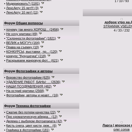
1 / 10 / 93
•
Модерировать? (1181)
•
ЛенсАрту 15 лет!!! (3)
•
ЛенсАрту 10 лет! (11)
доброе утро на 
Форум
Общие вопросы
STRANNIK VSELE
•
почему так много ХОРОШ... (2456)
4 / 33 / 232
•
Не хочу критики (49)
•
"Склонности фотографии" (1821)
•
ВЕЛИК и МОГУЧ (164)
•
Права на съемку (10)
•
КОНКУРСЫ, выставки , пр... (120)
•
конкурс "Кукушечка" (218)
•
Раскрываем жанровую фот... (621)
Форум
Фотографии и авторы
•
Воровство фотографии (625)
•
УДАЛЕНИЕ РАБОТ, БАНЫ: ... (2636)
•
НАШИ ПОЗДРАВЛЕНИЯ (482)
•
На остриё критики (2568)
•
Фотографии, авторы и неавт... (16)
Форум
Техника фотографии
•
Сжатие без потери качества (22)
•
Про хроматическую аберра... (12)
•
Дилема с выбором фотоапарата (42)
Ларга ( японское 
•
Кисть снега, цвет кисти, реж... (6)
олег сопов
•
Графика в фотографии (181)