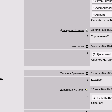
(Виктор Литав
(Бедей Анатол
(Sputnyk)
Спасибо всем !)
31.мая.26 в 15:
Давыдова Наталия
2
Хорошенький)
5.июня.26 в 10:
олег сопов
3
(2: Давыдова 
Спасибо Натали
12.мая.26 в 20:
Татьяна Еремеева
лия
1
Красиво!
13.мая.26 в 10:
Давыдова Наталия
2
(1: Татьяна Е
Спасибо)