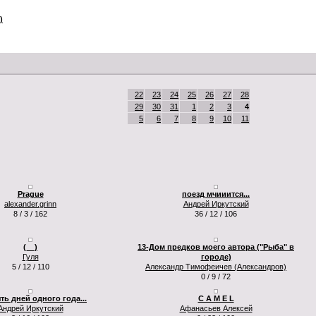
)
22
23
24
25
26
27
28
29
30
31
1
2
3
4
5
6
7
8
9
10
11
Prague
поезд мчииится...
alexander.grinn
Андрей Иркутский
8 / 3 / 162
36 / 12 / 106
(__)
13-Дом предков моего автора ("Рыба" в
Гуля
городе)
5 / 12 / 110
Александр Тимофеичев (Александров)
0 / 9 / 72
ть дней одного года...
C A M E L
Андрей Иркутский
Афанасьев Алексей