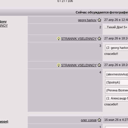
0 / 27 / 106
Сейчас обсуждаются фотографи
27.апр.26 в 12:4
georg harkov
Дону
NNOY
2
...Тихий Дон! 5+
27.апр.26 в 18:2
STRANNIK VSELENNOY
3
(2: georg harko
спасибо!!
27.апр.26 в 18:2
STRANNIK VSELENNOY
4
(alexmestovka)
(Sputnyk)
(Регина Волги
(1: Александр
спасибо!!
16.мая.26 в 4:27
олег сопов
море)
1