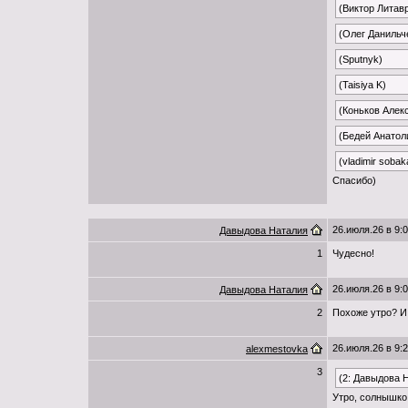
(Виктор Литав
(Олег Данильч
(Sputnyk)
(Taisiya K)
(Коньков Алек
(Бедей Анатол
(vladimir sobak
Спасибо)
26.июля.26 в 9:
Давыдова Наталия
1
Чудесно!
26.июля.26 в 9:
Давыдова Наталия
2
Похоже утро? И
26.июля.26 в 9:
alexmestovka
3
(2: Давыдова 
Утро, солнышко 