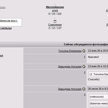
------
Миллефиори
smrk
А
0 / 24 / 102
***
Северянин
Л
е рельсы
2 / 12 / 137
Сейчас обсуждаются фотографи
12.мая.26 в 20:
Татьяна Еремеева
лия
1
Красиво!
13.мая.26 в 10:
Давыдова Наталия
2
(1: Татьяна Е
Спасибо)
26.июля.26 в 9:
Давыдова Наталия
3
(velessson)
(Капитан немо