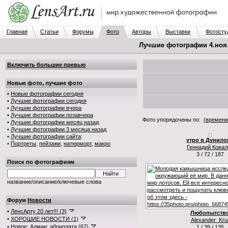
Главная
Статьи
Форумы
Фото
Авторы
Выставки
Фотосту
Лучшие фотографии 4.ноя.2
Включить большие превью
Новые фото, лучшие фото
•
Новые фотографии сегодня
•
Лучшие фотографии сегодня
•
Лучшие фотографии вчера
•
Лучшие фотографии позавчера
Фото упорядочены по:
(времени
•
Лучшие фотографии месяц назад
•
Лучшие фотографии 3 месяца назад
•
Лучшие фотографии сайта
:
утро в Дунило
•
Портреты
,
пейзажи
,
натюрморт
,
макро
Геннадий Ковал
3 / 72 / 187
Поиск по фотографиям
название/описание/ключевые слова
Форум
Новости
•
ЛенсАрту 20 лет!!! (3)
Любопытств
•
ХОРОШИЕ НОВОСТИ (1)
Alexander_Krul
•
Новое: Админ: абонплата (67)
1 / 39 / 135