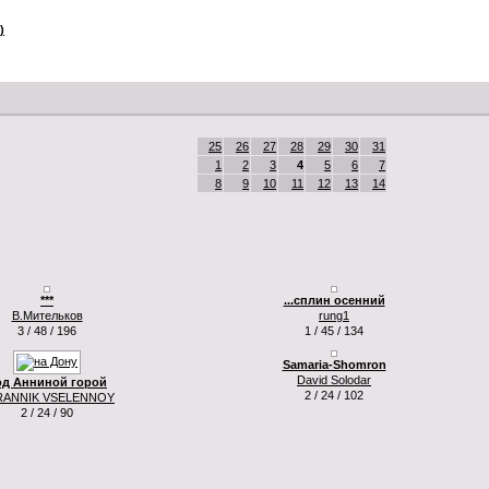
)
25
26
27
28
29
30
31
1
2
3
4
5
6
7
8
9
10
11
12
13
14
***
...сплин осенний
В.Мительков
rung1
3 / 48 / 196
1 / 45 / 134
Samaria-Shomron
David Solodar
од Анниной горой
2 / 24 / 102
RANNIK VSELENNOY
2 / 24 / 90