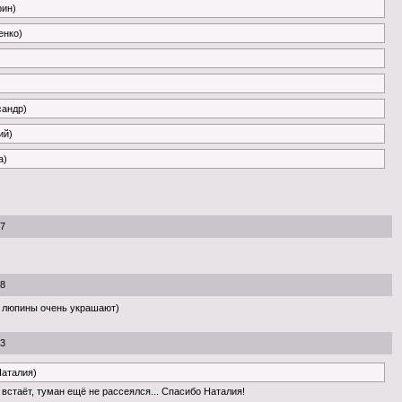
рин)
енко)
сандр)
ий)
a)
07
08
 люпины очень украшают)
23
Наталия)
встаёт, туман ещё не рассеялся... Спасибо Наталия!