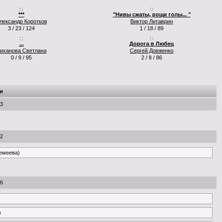
***
"Нивы сжаты, рощи голы... "
лександр Коротков
Виктор Литаврин
3 / 23 / 124
1 / 18 / 89
...
Дорога в Любец
иханова Светлана
Сергей Довженко
0 / 9 / 95
2 / 8 / 86
и
53
22
ремеева)
26
)