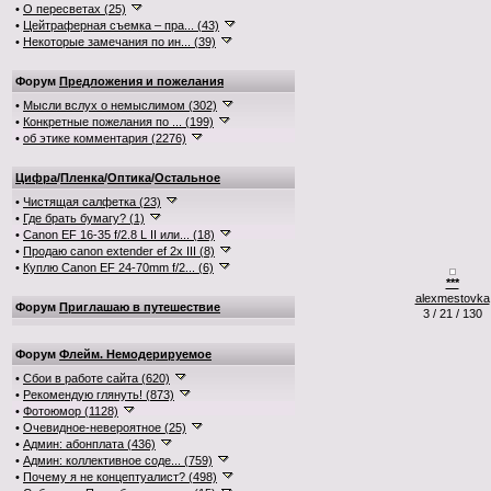
•
О пересветах (25)
•
Цейтраферная съемка – пра... (43)
•
Некоторые замечания по ин... (39)
Форум
Предложения и пожелания
•
Мысли вслух о немыслимом (302)
•
Конкретные пожелания по ... (199)
•
об этике комментария (2276)
Цифра
/
Пленка
/
Оптика
/
Остальное
•
Чистящая салфетка (23)
•
Где брать бумагу? (1)
•
Canon EF 16-35 f/2.8 L II или... (18)
•
Продаю canon extender ef 2x III (8)
•
Куплю Canon EF 24-70mm f/2... (6)
***
alexmestovka
Форум
Приглашаю в путешествие
3 / 21 / 130
Форум
Флейм. Немодерируемое
•
Сбои в работе сайта (620)
•
Рекомендую глянуть! (873)
•
Фотоюмор (1128)
•
Очевидное-невероятное (25)
•
Админ: абонплата (436)
•
Админ: коллективное соде... (759)
•
Почему я не концептуалист? (498)