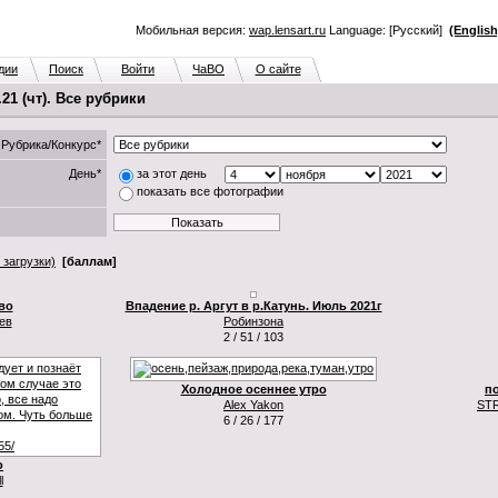
Мобильная версия:
wap.lensart.ru
Language: [Русский]
(English
дии
Поиск
Войти
ЧаВО
О сайте
1 (чт). Все рубрики
Рубрика/Конкурс*
День*
за этот день
показать все фотографии
 загрузки)
[баллам]
во
Впадение р. Аргут в р.Катунь. Июль 2021г
ев
Робинзона
2 / 51 / 103
Холодное осеннее утро
п
Alex Yakon
ST
6 / 26 / 177
о
l