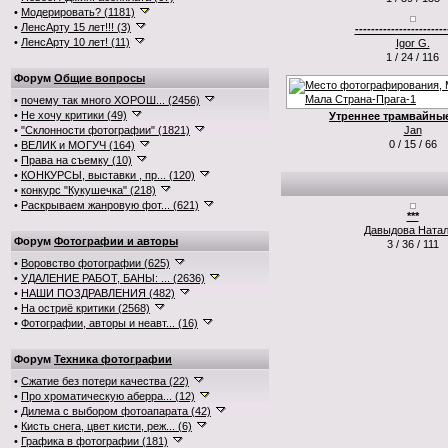
•
Модерировать? (1181)
•
ЛенсАрту 15 лет!!! (3)
-----------------------
•
ЛенсАрту 10 лет! (11)
Igor G.
1 / 24 / 116
Форум
Общие вопросы
•
почему так много ХОРОШ... (2456)
•
Не хочу критики (49)
Утреннее трамвайны
•
"Склонности фотографии" (1821)
Jan
0 / 15 / 66
•
ВЕЛИК и МОГУЧ (164)
•
Права на съемку (10)
•
КОНКУРСЫ, выставки , пр... (120)
•
конкурс "Кукушечка" (218)
•
Раскрываем жанровую фот... (621)
***
Давыдова Ната
Форум
Фотографии и авторы
3 / 36 / 111
•
Воровство фотографии (625)
•
УДАЛЕНИЕ РАБОТ, БАНЫ: ... (2636)
•
НАШИ ПОЗДРАВЛЕНИЯ (482)
•
На остриё критики (2568)
•
Фотографии, авторы и неавт... (16)
Форум
Техника фотографии
•
Сжатие без потери качества (22)
•
Про хроматическую аберра... (12)
•
Дилема с выбором фотоапарата (42)
•
Кисть снега, цвет кисти, реж... (6)
•
Графика в фотографии (181)