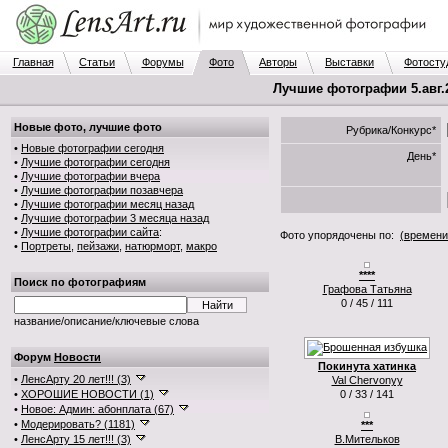
Главная
Статьи
Форумы
Фото
Авторы
Выставки
Фотосту
Лучшие фотографии 5.авг.2
Новые фото, лучшие фото
Рубрика/Конкурс*
•
Новые фотографии сегодня
День*
•
Лучшие фотографии сегодня
•
Лучшие фотографии вчера
•
Лучшие фотографии позавчера
•
Лучшие фотографии месяц назад
•
Лучшие фотографии 3 месяца назад
•
Лучшие фотографии сайта
:
Фото упорядочены по:
(времени
•
Портреты
,
пейзажи
,
натюрморт
,
макро
****
Поиск по фотографиям
Графова Татьяна
0 / 45 / 111
название/описание/ключевые слова
Форум
Новости
Покинута хатинка
•
ЛенсАрту 20 лет!!! (3)
Val Chervonyy
•
ХОРОШИЕ НОВОСТИ (1)
0 / 33 / 141
•
Новое: Админ: абонплата (67)
•
Модерировать? (1181)
***
•
ЛенсАрту 15 лет!!! (3)
В.Мительков