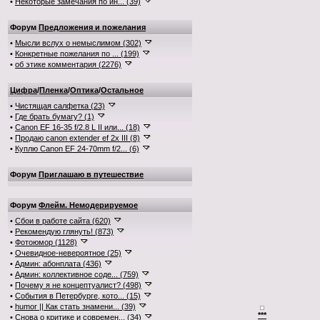
•
Некоторые замечания по ин... (39)
Форум
Предложения и пожелания
•
Мысли вслух о немыслимом (302)
•
Конкретные пожелания по ... (199)
•
об этике комментария (2276)
Цифра
/
Пленка
/
Оптика
/
Остальное
•
Чистящая салфетка (23)
•
Где брать бумагу? (1)
•
Canon EF 16-35 f/2.8 L II или... (18)
•
Продаю canon extender ef 2x III (8)
•
Куплю Canon EF 24-70mm f/2... (6)
Форум
Приглашаю в путешествие
Форум
Флейм. Немодерируемое
•
Сбои в работе сайта (620)
•
Рекомендую глянуть! (873)
•
Фотоюмор (1128)
•
Очевидное-невероятное (25)
•
Админ: абонплата (436)
•
Админ: коллективное соде... (759)
•
Почему я не концептуалист? (498)
•
События в Петербурге, кото... (15)
•
humor || Как стать знамени... (39)
***
•
Снова о критике и современ... (34)