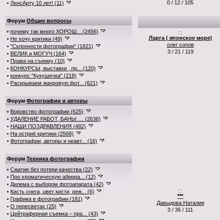
0 / 12 / 105
•
ЛенсАрту 10 лет! (11)
Форум
Общие вопросы
•
почему так много ХОРОШ... (2456)
Ларга ( японское море)
•
Не хочу критики (49)
олег сопов
•
"Склонности фотографии" (1821)
3 / 21 / 119
•
ВЕЛИК и МОГУЧ (164)
•
Права на съемку (10)
•
КОНКУРСЫ, выставки , пр... (120)
•
конкурс "Кукушечка" (218)
•
Раскрываем жанровую фот... (621)
Форум
Фотографии и авторы
•
Воровство фотографии (625)
•
УДАЛЕНИЕ РАБОТ, БАНЫ: ... (2636)
•
НАШИ ПОЗДРАВЛЕНИЯ (482)
•
На остриё критики (2568)
•
Фотографии, авторы и неавт... (16)
Форум
Техника фотографии
•
Сжатие без потери качества (22)
•
Про хроматическую аберра... (12)
•
Дилема с выбором фотоапарата (42)
•
Кисть снега, цвет кисти, реж... (6)
***
•
Графика в фотографии (181)
Давыдова Наталия
•
О пересветах (25)
3 / 36 / 111
•
Цейтраферная съемка – пра... (43)