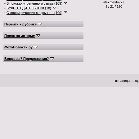
alexmestovka
•
В поисках утраченного стыда (109)
3 / 21 / 130
•
БУДЬТЕ БДИТЕЛЬНЫ!!! (18)
•
О специфических модных т... (100)
Перейти к рубрике
Поиск по авторам
ФотоНовости.ру
Вопросы? Предложения?
страница созда