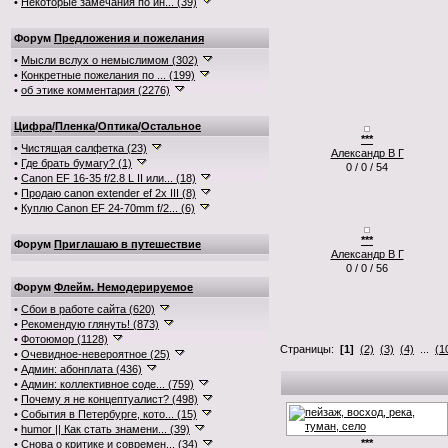
•
Некоторые замечания по ин... (39)
Форум
Предложения и пожелания
•
Мысли вслух о немыслимом (302)
•
Конкретные пожелания по ... (199)
•
об этике комментария (2276)
Цифра
/
Пленка
/
Оптика
/
Остальное
***
•
Чистящая салфетка (23)
Александр В Г
•
Где брать бумагу? (1)
0 / 0 / 54
•
Canon EF 16-35 f/2.8 L II или... (18)
•
Продаю canon extender ef 2x III (8)
•
Куплю Canon EF 24-70mm f/2... (6)
***
Форум
Приглашаю в путешествие
Александр В Г
0 / 0 / 56
Форум
Флейм. Немодерируемое
•
Сбои в работе сайта (620)
•
Рекомендую глянуть! (873)
•
Фотоюмор (1128)
Страницы:
[1]
(2)
(3)
(4)
...
(1
•
Очевидное-невероятное (25)
•
Админ: абонплата (436)
•
Админ: коллективное соде... (759)
•
Почему я не концептуалист? (498)
•
События в Петербурге, кото... (15)
•
humor || Как стать знамени... (39)
***
•
Снова о критике и современ... (34)