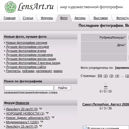
Главная
Статьи
Форумы
Фото
Авторы
Выставки
Фотосту
Последние фотографии. В
Новые фото, лучшие фото
Рубрика/Конкурс*
•
Новые фотографии сегодня
День*
•
Лучшие фотографии сегодня
•
Лучшие фотографии вчера
•
Лучшие фотографии позавчера
•
Лучшие фотографии месяц назад
•
Лучшие фотографии 3 месяца назад
•
Лучшие фотографии сайта
:
Фото упорядочены по:
[времени
•
Портреты
,
пейзажи
,
натюрморт
,
макро
Страницы:
[1]
(2)
(3)
(4)
...
(1
Поиск по фотографиям
***
0 / 0 / 15
название/описание/ключевые слова
Форум
Новости
Санкт-Петербург. Август 2026
0 / 3 / 36
•
ЛенсАрту 20 лет!!! (3)
•
ХОРОШИЕ НОВОСТИ (1)
•
Новое: Админ: абонплата (67)
•
Модерировать? (1181)
•
ЛенсАрту 15 лет!!! (3)