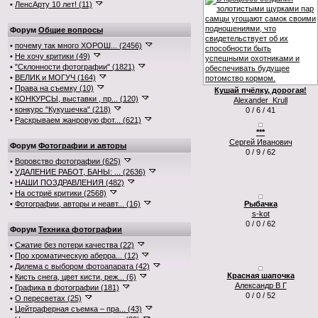
•
ЛенсАрту 10 лет! (11)
Форум
Общие вопросы
•
почему так много ХОРОШ... (2456)
•
Не хочу критики (49)
•
"Склонности фотографии" (1821)
•
ВЕЛИК и МОГУЧ (164)
•
Права на съемку (10)
Кушай пчёлку, дорогая!
•
КОНКУРСЫ, выставки , пр... (120)
Alexander_Krull
•
конкурс "Кукушечка" (218)
0 / 6 / 41
•
Раскрываем жанровую фот... (621)
***
Сергей Иванович
Форум
Фотографии и авторы
0 / 9 / 62
•
Воровство фотографии (625)
•
УДАЛЕНИЕ РАБОТ, БАНЫ: ... (2636)
•
НАШИ ПОЗДРАВЛЕНИЯ (482)
•
На остриё критики (2568)
•
Фотографии, авторы и неавт... (16)
Рыбачка
s-kot
0 / 0 / 62
Форум
Техника фотографии
•
Сжатие без потери качества (22)
•
Про хроматическую аберра... (12)
•
Дилема с выбором фотоапарата (42)
Красная шапочка
•
Кисть снега, цвет кисти, реж... (6)
Александр В Г
•
Графика в фотографии (181)
0 / 0 / 52
•
О пересветах (25)
•
Цейтраферная съемка – пра... (43)