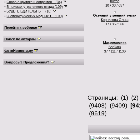
button
•
Снова о критике и современ... (34)
10 / 33 / 657
•
В поисках утраченного стыда (109)
•
БУДЬТЕ БДИТЕЛЬНЫ!!! (18)
Осенний утренний туман
•
О специфических модных т... (100)
Корнилова Ольга
17 / 35 / 566
Перейти к рубрике
Поиск по авторам
Макрослоник
BorDark
ФотоНовости.ру
37 / 111 / 1130
Вопросы? Предложения?
Страницы:
(1)
(2)
(9408)
(9409)
[94
(9619)