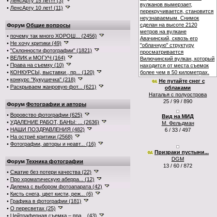
•
ЛенсАрту 15 лет!!! (3)
•
ЛенсАрту 10 лет! (11)
Форум
Общие вопросы
•
почему так много ХОРОШ... (2456)
•
Не хочу критики (49)
•
"Склонности фотографии" (1821)
•
ВЕЛИК и МОГУЧ (164)
•
Права на съемку (10)
•
КОНКУРСЫ, выставки , пр... (120)
•
конкурс "Кукушечка" (218)
Не путайте снег с
•
Раскрываем жанровую фот... (621)
облаками
Наталья с полуострова
25 / 99 / 890
Форум
Фотографии и авторы
•
Воровство фотографии (625)
Вид на МИД
•
УДАЛЕНИЕ РАБОТ, БАНЫ: ... (2636)
М. Фельдман
•
НАШИ ПОЗДРАВЛЕНИЯ (482)
6 / 33 / 497
•
На остриё критики (2568)
•
Фотографии, авторы и неавт... (16)
Призраки пустыни...
DGM
Форум
Техника фотографии
13 / 60 / 872
•
Сжатие без потери качества (22)
•
Про хроматическую аберра... (12)
•
Дилема с выбором фотоапарата (42)
•
Кисть снега, цвет кисти, реж... (6)
•
Графика в фотографии (181)
•
О пересветах (25)
•
Цейтраферная съемка – пра... (43)