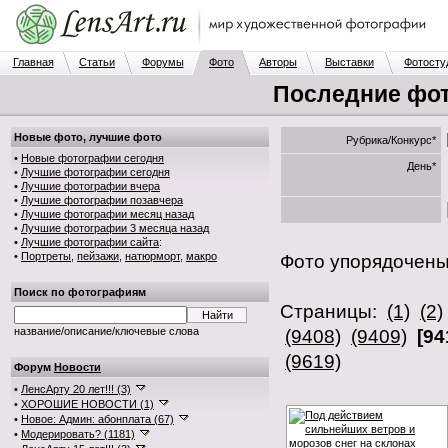
Главная
Статьи
Форумы
Фото
Авторы
Выставки
Фотосту
Последние фот
Новые фото, лучшие фото
Рубрика/Конкурс*
•
Новые фотографии сегодня
День*
•
Лучшие фотографии сегодня
•
Лучшие фотографии вчера
•
Лучшие фотографии позавчера
•
Лучшие фотографии месяц назад
•
Лучшие фотографии 3 месяца назад
•
Лучшие фотографии сайта
:
•
Портреты
,
пейзажи
,
натюрморт
,
макро
Фото упорядочен
Поиск по фотографиям
Страницы:
(1)
(2)
название/описание/ключевые слова
(9408)
(9409)
[94
(9619)
Форум
Новости
•
ЛенсАрту 20 лет!!! (3)
•
ХОРОШИЕ НОВОСТИ (1)
•
Новое: Админ: абонплата (67)
•
Модерировать? (1181)