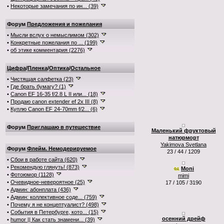
•
Некоторые замечания по ин... (39)
Форум
Предложения и пожелания
•
Мысли вслух о немыслимом (302)
•
Конкретные пожелания по ... (199)
•
об этике комментария (2276)
Цифра
/
Пленка
/
Оптика
/
Остальное
•
Чистящая салфетка (23)
•
Где брать бумагу? (1)
•
Canon EF 16-35 f/2.8 L II или... (18)
•
Продаю canon extender ef 2x III (8)
•
Куплю Canon EF 24-70mm f/2... (6)
Форум
Приглашаю в путешествие
Маленький фруктовый
натюрморт
Yakimova Svetlana
Форум
Флейм. Немодерируемое
23 / 44 / 1209
•
Сбои в работе сайта (620)
•
Рекомендую глянуть! (873)
Moni
•
Фотоюмор (1128)
mimi
•
Очевидное-невероятное (25)
17 / 105 / 3190
•
Админ: абонплата (436)
•
Админ: коллективное соде... (759)
•
Почему я не концептуалист? (498)
•
События в Петербурге, кото... (15)
осенний дрейф
•
humor || Как стать знамени... (39)