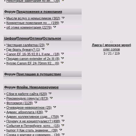
•
Некоторые замечания по ин... (39)
Форум
Предложения и пожелания
•
Мысли вслух о немыслимом (302)
•
Конкретные пожелания по ... (199)
•
об этике комментария (2276)
Цифра
/
Пленка
/
Оптика
/
Остальное
•
Чистящая салфетка (23)
Ларга ( японское море)
олег сопов
•
Где брать бумагу? (1)
3 / 21 / 119
•
Canon EF 16-35 f/2.8 L II или... (18)
•
Продаю canon extender ef 2x III (8)
•
Куплю Canon EF 24-70mm f/2... (6)
Форум
Приглашаю в путешествие
Форум
Флейм. Немодерируемое
•
Сбои в работе сайта (620)
•
Рекомендую глянуть! (873)
•
Фотоюмор (1128)
•
Очевидное-невероятное (25)
•
Админ: абонплата (436)
•
Админ: коллективное соде... (759)
•
Почему я не концептуалист? (498)
•
События в Петербурге, кото... (15)
•
humor || Как стать знамени... (39)
•
Снова о критике и современ... (34)