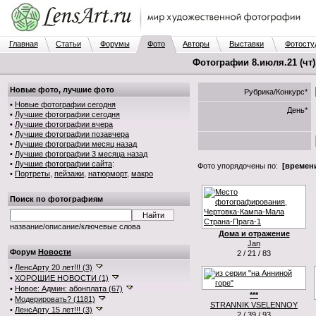
Главная
Статьи
Форумы
Фото
Авторы
Выставки
Фотосту
Фотографии 8.июля.21 (чт)
Новые фото, лучшие фото
Рубрика/Конкурс*
•
Новые фотографии сегодня
День*
•
Лучшие фотографии сегодня
•
Лучшие фотографии вчера
•
Лучшие фотографии позавчера
•
Лучшие фотографии месяц назад
•
Лучшие фотографии 3 месяца назад
•
Лучшие фотографии сайта
:
Фото упорядочены по:
[времени
•
Портреты
,
пейзажи
,
натюрморт
,
макро
Поиск по фотографиям
название/описание/ключевые слова
Дома и отражение
Jan
Форум
Новости
2 / 21 / 83
•
ЛенсАрту 20 лет!!! (3)
•
ХОРОШИЕ НОВОСТИ (1)
•
Новое: Админ: абонплата (67)
***
•
Модерировать? (1181)
STRANNIK VSELENNOY
•
ЛенсАрту 15 лет!!! (3)
2 / 39 / 93