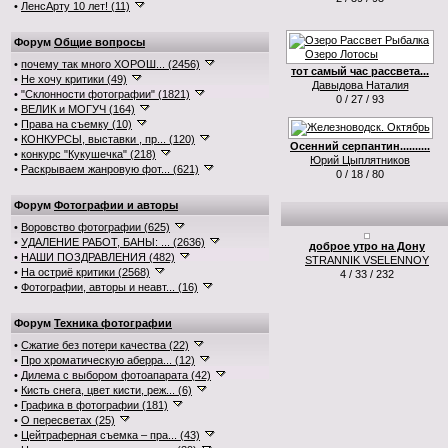
•
ЛенсАрту 10 лет! (11)
Форум
Общие вопросы
•
почему так много ХОРОШ... (2456)
тот самый час рассвета...
•
Не хочу критики (49)
Давыдова Наталия
•
"Склонности фотографии" (1821)
0 / 27 / 93
•
ВЕЛИК и МОГУЧ (164)
•
Права на съемку (10)
•
КОНКУРСЫ, выставки , пр... (120)
Осенний серпантин..........
•
конкурс "Кукушечка" (218)
Юрий Цыплятников
•
Раскрываем жанровую фот... (621)
0 / 18 / 80
Форум
Фотографии и авторы
•
Воровство фотографии (625)
•
УДАЛЕНИЕ РАБОТ, БАНЫ: ... (2636)
доброе утро на Дону
•
НАШИ ПОЗДРАВЛЕНИЯ (482)
STRANNIK VSELENNOY
•
На остриё критики (2568)
4 / 33 / 232
•
Фотографии, авторы и неавт... (16)
Форум
Техника фотографии
•
Сжатие без потери качества (22)
•
Про хроматическую аберра... (12)
•
Дилема с выбором фотоапарата (42)
•
Кисть снега, цвет кисти, реж... (6)
•
Графика в фотографии (181)
•
О пересветах (25)
•
Цейтраферная съемка – пра... (43)