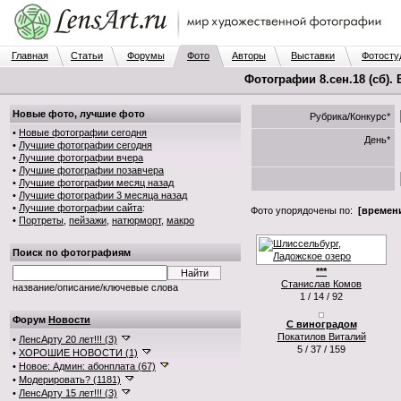
Главная
Статьи
Форумы
Фото
Авторы
Выставки
Фотосту
Фотографии 8.сен.18 (сб).
Новые фото, лучшие фото
Рубрика/Конкурс*
•
Новые фотографии сегодня
День*
•
Лучшие фотографии сегодня
•
Лучшие фотографии вчера
•
Лучшие фотографии позавчера
•
Лучшие фотографии месяц назад
•
Лучшие фотографии 3 месяца назад
•
Лучшие фотографии сайта
:
Фото упорядочены по:
[времени
•
Портреты
,
пейзажи
,
натюрморт
,
макро
Поиск по фотографиям
***
Станислав Комов
название/описание/ключевые слова
1 / 14 / 92
Форум
Новости
С виноградом
Покатилов Виталий
•
ЛенсАрту 20 лет!!! (3)
5 / 37 / 159
•
ХОРОШИЕ НОВОСТИ (1)
•
Новое: Админ: абонплата (67)
•
Модерировать? (1181)
•
ЛенсАрту 15 лет!!! (3)