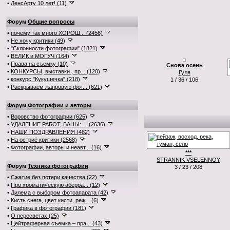
•
ЛенсАрту 10 лет! (11)
Форум
Общие вопросы
•
почему так много ХОРОШ... (2456)
•
Не хочу критики (49)
•
"Склонности фотографии" (1821)
•
ВЕЛИК и МОГУЧ (164)
•
Права на съемку (10)
Снова осень
•
КОНКУРСЫ, выставки , пр... (120)
Гуля
•
конкурс "Кукушечка" (218)
1 / 36 / 106
•
Раскрываем жанровую фот... (621)
Форум
Фотографии и авторы
•
Воровство фотографии (625)
•
УДАЛЕНИЕ РАБОТ, БАНЫ: ... (2636)
•
НАШИ ПОЗДРАВЛЕНИЯ (482)
•
На остриё критики (2568)
•
Фотографии, авторы и неавт... (16)
***
STRANNIK VSELENNOY
Форум
Техника фотографии
3 / 23 / 208
•
Сжатие без потери качества (22)
•
Про хроматическую аберра... (12)
•
Дилема с выбором фотоапарата (42)
•
Кисть снега, цвет кисти, реж... (6)
•
Графика в фотографии (181)
•
О пересветах (25)
•
Цейтраферная съемка – пра... (43)