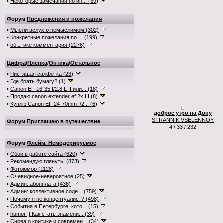
•
Некоторые замечания по ин... (39)
Форум
Предложения и пожелания
•
Мысли вслух о немыслимом (302)
•
Конкретные пожелания по ... (199)
•
об этике комментария (2276)
Цифра
/
Пленка
/
Оптика
/
Остальное
•
Чистящая салфетка (23)
•
Где брать бумагу? (1)
•
Canon EF 16-35 f/2.8 L II или... (18)
•
Продаю canon extender ef 2x III (8)
•
Куплю Canon EF 24-70mm f/2... (6)
доброе утро на Дону
STRANNIK VSELENNOY
Форум
Приглашаю в путешествие
4 / 33 / 232
Форум
Флейм. Немодерируемое
•
Сбои в работе сайта (620)
•
Рекомендую глянуть! (873)
•
Фотоюмор (1128)
•
Очевидное-невероятное (25)
•
Админ: абонплата (436)
•
Админ: коллективное соде... (759)
•
Почему я не концептуалист? (498)
•
События в Петербурге, кото... (15)
•
humor || Как стать знамени... (39)
•
Снова о критике и современ... (34)