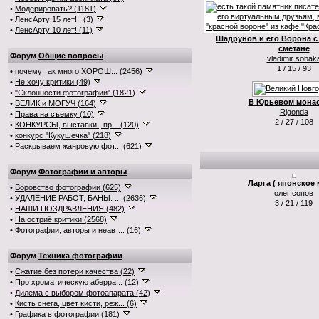
•
Модерировать? (1181)
•
ЛенсАрту 15 лет!!! (3)
•
ЛенсАрту 10 лет! (11)
Шадрунов и его Ворона с
сметане
Форум
Общие вопросы
vladimir sobak
1 / 15 / 93
•
почему так много ХОРОШ... (2456)
•
Не хочу критики (49)
•
"Склонности фотографии" (1821)
В Юрьевом мона
•
ВЕЛИК и МОГУЧ (164)
Rigonda
•
Права на съемку (10)
2 / 27 / 108
•
КОНКУРСЫ, выставки , пр... (120)
•
конкурс "Кукушечка" (218)
•
Раскрываем жанровую фот... (621)
Форум
Фотографии и авторы
Ларга ( японское 
•
Воровство фотографии (625)
олег сопов
•
УДАЛЕНИЕ РАБОТ, БАНЫ: ... (2636)
3 / 21 / 119
•
НАШИ ПОЗДРАВЛЕНИЯ (482)
•
На остриё критики (2568)
•
Фотографии, авторы и неавт... (16)
Форум
Техника фотографии
•
Сжатие без потери качества (22)
•
Про хроматическую аберра... (12)
•
Дилема с выбором фотоапарата (42)
•
Кисть снега, цвет кисти, реж... (6)
•
Графика в фотографии (181)