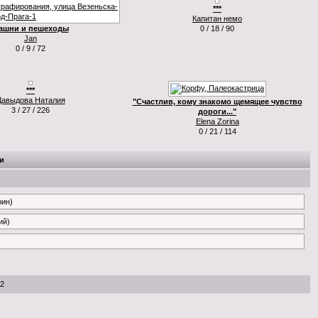
***
Капитан немо
ашни и пешеходы
0 / 18 / 90
Jan
0 / 9 / 72
***
Давыдова Наталия
"Счастлив, кому знакомо щемящее чувство
3 / 27 / 226
дороги..."
Elena Zorina
0 / 21 / 114
и
рин)
ий)
52