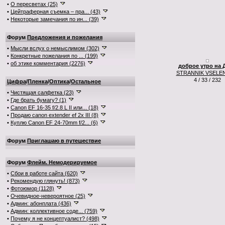
•
О пересветах (25)
•
Цейтраферная съемка – пра... (43)
•
Некоторые замечания по ин... (39)
Форум
Предложения и пожелания
•
Мысли вслух о немыслимом (302)
•
Конкретные пожелания по ... (199)
•
об этике комментария (2276)
доброе утро на 
STRANNIK VSELE
4 / 33 / 232
Цифра
/
Пленка
/
Оптика
/
Остальное
•
Чистящая салфетка (23)
•
Где брать бумагу? (1)
•
Canon EF 16-35 f/2.8 L II или... (18)
•
Продаю canon extender ef 2x III (8)
•
Куплю Canon EF 24-70mm f/2... (6)
Форум
Приглашаю в путешествие
Форум
Флейм. Немодерируемое
•
Сбои в работе сайта (620)
•
Рекомендую глянуть! (873)
•
Фотоюмор (1128)
•
Очевидное-невероятное (25)
•
Админ: абонплата (436)
•
Админ: коллективное соде... (759)
•
Почему я не концептуалист? (498)