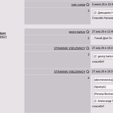
5.июня.26 в 10:
олег сопов
3
(2: Давыдова 
Спасибо Натали
27.апр.26 в 12:4
georg harkov
Дону
NNOY
2
...Тихий Дон! 5+
27.апр.26 в 18:2
STRANNIK VSELENNOY
3
(2: georg harko
спасибо!!
27.апр.26 в 18:2
STRANNIK VSELENNOY
4
(alexmestovka)
(Sputnyk)
(Регина Волги
(1: Александр
спасибо!!