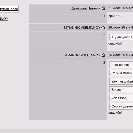
21.июля.26 в 13
Давыдова Наталия
1
Красота!
NNOY
26.июля.26 в 7:
STRANNIK VSELENNOY
2
(1: Давыдова 
спасибо!
26.июля.26 в 7:
STRANNIK VSELENNOY
3
(олег сопов)
(Регина Волги
(alexmestovka)
(Sputnyk)
(velessson)
(Сергей Довже
спасибо!