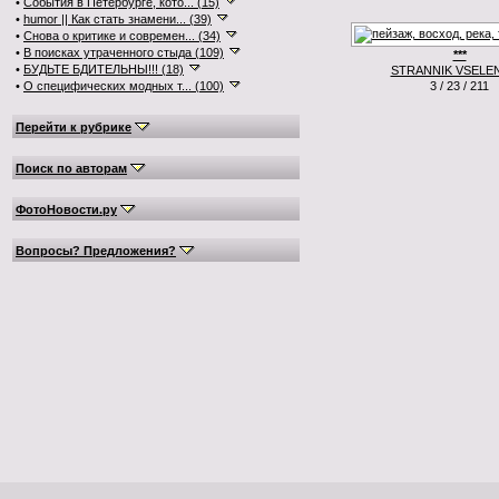
•
События в Петербурге, кото... (15)
•
humor || Как стать знамени... (39)
•
Снова о критике и современ... (34)
•
В поисках утраченного стыда (109)
***
•
БУДЬТЕ БДИТЕЛЬНЫ!!! (18)
STRANNIK VSELE
•
О специфических модных т... (100)
3 / 23 / 211
Перейти к рубрике
Поиск по авторам
ФотоНовости.ру
Вопросы? Предложения?