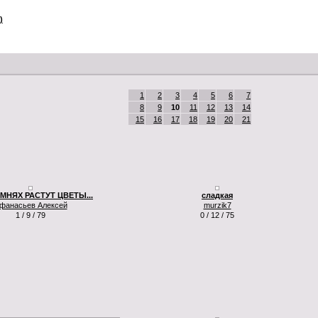
)
1
2
3
4
5
6
7
8
9
10
11
12
13
14
15
16
17
18
19
20
21
АМНЯХ РАСТУТ ЦВЕТЫ...
сладкая
фанасьев Алексей
murzik7
1 / 9 / 79
0 / 12 / 75