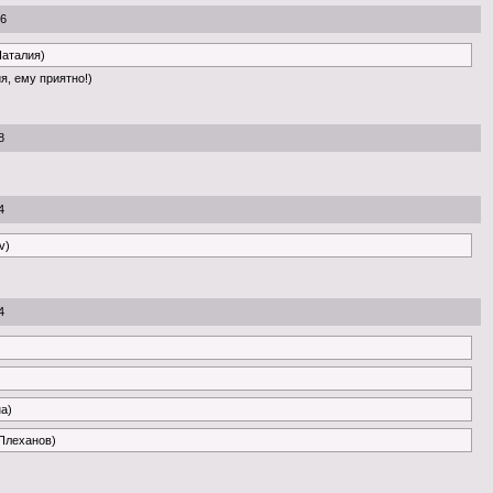
46
Наталия)
я, ему приятно!)
8
4
v)
4
на)
 Плеханов)