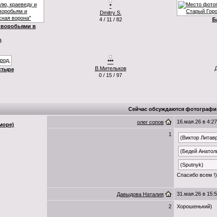
*
Dmitry S.
4 / 11 / 82
Б
 воробьями в
a
***
В.Мительков
стыре
0 / 15 / 97
Сейчас обсуждаются фотографи
16.мая.26 в 4:27
олег сопов
море)
1
(Виктор Литав
(Бедей Анатол
(Sputnyk)
Спасибо всем !)
31.мая.26 в 15:
Давыдова Наталия
2
Хорошенький)