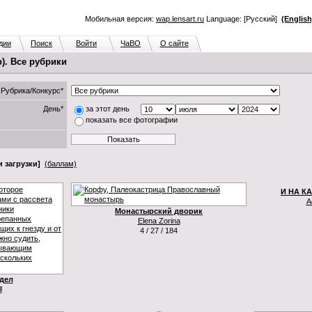
Мобильная версия:
wap.lensart.ru
Language: [Русский]
(English
дии
Поиск
Войти
ЧаВО
О сайте
). Все рубрики
Рубрика/Конкурс*
День*
за этот день
показать все фотографии
 загрузки]
(баллам)
И НА К
А
Монастырский дворик
Elena Zorina
4 / 27 / 184
дел
l