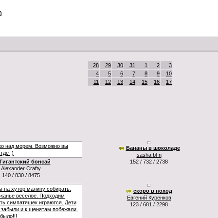
)
28
29
30
31
1
2
3
4
5
6
7
8
9
10
11
12
13
14
15
16
17
Бананы в шоколаде
sasha bl-n
Гигантский бонсай
152 / 732 / 2738
Alexander Crafty
140 / 830 / 8475
скоро в поход
Евгений Куренков
123 / 681 / 2298