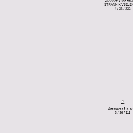
доброе утро на 
STRANNIK VSELE
4 / 33 / 232
***
Давыдова Ната
3 / 36 / 111