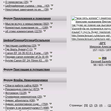
•
О пересветах (25)
•
Цейтраферная съемка – пра... (43)
•
Некоторые замечания по ин... (39)
Форум
Предложения и пожелания
•
Мысли вслух о немыслимом (302)
•
Конкретные пожелания по ... (199)
•
об этике комментария (2276)
Цифра
/
Пленка
/
Оптика
/
Остальное
-22°C
•
Чистящая салфетка (23)
Миронов Алекса
•
Где брать бумагу? (1)
157 / 615 / 187
•
Canon EF 16-35 f/2.8 L II или... (18)
•
Продаю canon extender ef 2x III (8)
856
•
Куплю Canon EF 24-70mm f/2... (6)
Евгений Балюба
98 / 603 / 479
Форум
Приглашаю в путешествие
Форум
Флейм. Немодерируемое
•
Сбои в работе сайта (620)
•
Рекомендую глянуть! (873)
•
Фотоюмор (1128)
•
Очевидное-невероятное (25)
•
Админ: абонплата (436)
•
Админ: коллективное соде... (759)
Страницы:
[1]
(2)
(3)
(4)
...
(1
•
Почему я не концептуалист? (498)