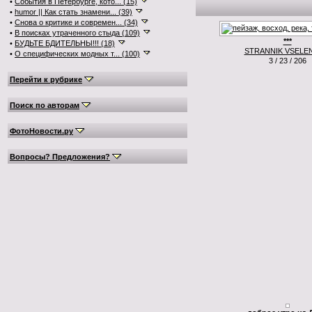
•
События в Петербурге, кото... (15)
•
humor || Как стать знамени... (39)
•
Снова о критике и современ... (34)
•
В поисках утраченного стыда (109)
***
•
БУДЬТЕ БДИТЕЛЬНЫ!!! (18)
STRANNIK VSELE
•
О специфических модных т... (100)
3 / 23 / 206
Перейти к рубрике
Поиск по авторам
ФотоНовости.ру
Вопросы? Предложения?