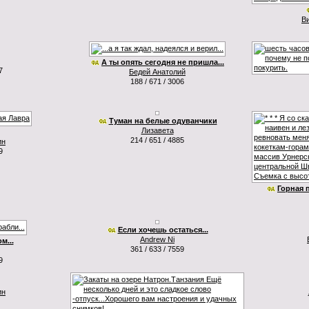
В
А ты опять сегодня не пришла...
7
Бедей Анатолий
188 / 671 / 3006
Туман на белые одуванчики
Лизавета
214 / 651 / 4885
ин
9
Горная 
Если хочешь остаться...
Andrew Ni
м...
361 / 633 / 7559
9
ин