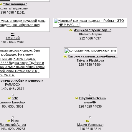
"Наставницы."
иолетта Гайдукович
296 / 698 / 11511
Из цикла "Лучше гор..."
***
Шалико Агарян
ХМУРЫЙ
212 / 666 / 637
181 / 669 / 2840
Кисон-сказитель:жили-были...
Tatyana Pleshkova
129 / 639 / 6904
притча о любви и ревности
PARADOX
149 / 648 / 2374
532
Плутовка Осень
Евгений Балюбах.
пленAIR
90 / 630 / 3851
126 / 629 / 4836
Няня
___
Липинский Артем
Мария Успенская
143 / 620 / 29763
116 / 618 / 814