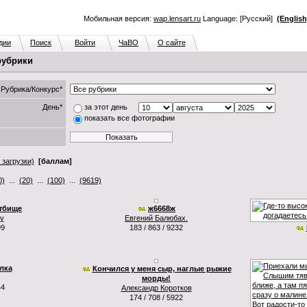
Мобильная версия:
wap.lensart.ru
Language: [Русский]
(English
дии
Поиск
Войти
ЧаВО
О сайте
рубрики
Рубрика/Конкурс*
День*
за этот день
показать все фотографии
 загрузки)
[баллам]
0)
...
(20)
...
(100)
...
(9619)
тбище
ж6668ж
ty
Евгений Балюбах.
99
183 / 863 / 9232
лка
Кончился у меня сыр, наглые рыжие
морды!
44
Александр Коротков
174 / 708 / 5922