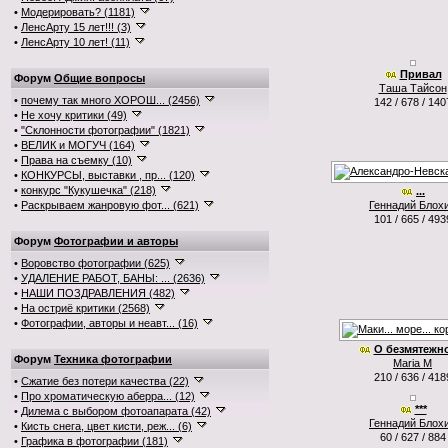
•
Модерировать? (1181)
•
ЛенсАрту 15 лет!!! (3)
•
ЛенсАрту 10 лет! (11)
Привал
Форум
Общие вопросы
Таша Тайсон
•
почему так много ХОРОШ... (2456)
142 / 678 / 140
•
Не хочу критики (49)
•
"Склонности фотографии" (1821)
•
ВЕЛИК и МОГУЧ (164)
•
Права на съемку (10)
•
КОНКУРСЫ, выставки , пр... (120)
•
конкурс "Кукушечка" (218)
...
•
Раскрываем жанровую фот... (621)
Геннадий Блох
101 / 665 / 493
Форум
Фотографии и авторы
•
Воровство фотографии (625)
•
УДАЛЕНИЕ РАБОТ, БАНЫ: ... (2636)
•
НАШИ ПОЗДРАВЛЕНИЯ (482)
•
На остриё критики (2568)
•
Фотографии, авторы и неавт... (16)
О безмятежно
Форум
Техника фотографии
Maria M
210 / 636 / 418
•
Сжатие без потери качества (22)
•
Про хроматическую аберра... (12)
***
•
Дилема с выбором фотоапарата (42)
Геннадий Блох
•
Кисть снега, цвет кисти, реж... (6)
60 / 627 / 884
•
Графика в фотографии (181)