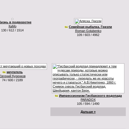
изнь в подворотне
КаМо
Семейная рыбалка. Гризли
130 / 612 / 1514
Roman Golubenko
109 / 603 / 4962
мечтатель
Евгений Куренков
74 / 600 / 2189
Импрессионизм Гисбахского водопада
PARADOX
105 / 594 / 1490
Дальше »