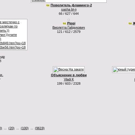
Повелитель фламинго-2
sasha bl-n
66 / 627 / 644
Pippi
Ж
Виолетта Гайдукович
121 / 612 / 2579
ндр
8
х.
Объяснение в любви
9
Vladi K
199 / 603 / 2328
0)
...
(20)
...
(100)
...
(9619)