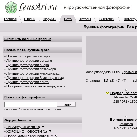
Главная
Статьи
Форумы
Фото
Авторы
Выставки
Фотосту
Лучшие фотографии. Все 
Включить большие превью
Новые фото, лучшие фото
•
Новые фотографии сегодня
•
Лучшие фотографии сегодня
•
Лучшие фотографии вчера
•
Лучшие фотографии позавчера
Фото упорядочены по:
(времени
•
Лучшие фотографии месяц назад
•
Лучшие фотографии 3 месяца назад
Страницы:
[1]
(2)
(3)
(4)
...
(1
•
Лучшие фотографии сайта
:
•
Портреты
,
пейзажи
,
натюрморт
,
макро
Подводное пас
Поиск по фотографиям
Alexander Craf
218 / 971 / 152
название/описание/ключевые слова
Вечерняя прогу
Форум
Новости
fotomafia
•
ЛенсАрту 20 лет!!! (3)
165 / 719 / 122
•
ХОРОШИЕ НОВОСТИ (1)
•
Новое: Админ: абонплата (67)