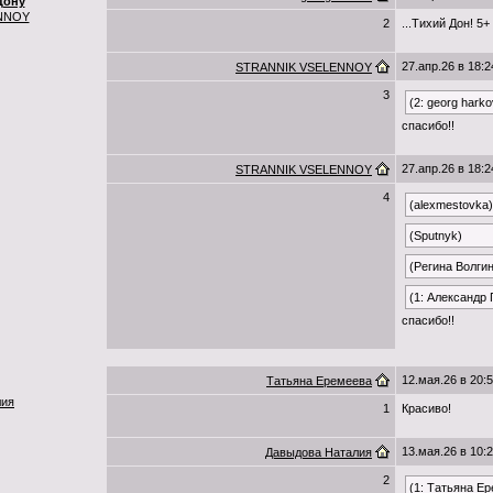
Дону
NNOY
2
...Тихий Дон! 5+
27.апр.26 в 18:2
STRANNIK VSELENNOY
3
(2: georg harko
спасибо!!
27.апр.26 в 18:2
STRANNIK VSELENNOY
4
(alexmestovka)
(Sputnyk)
(Регина Волги
(1: Александр
спасибо!!
12.мая.26 в 20:
Татьяна Еремеева
лия
1
Красиво!
13.мая.26 в 10:
Давыдова Наталия
2
(1: Татьяна Е