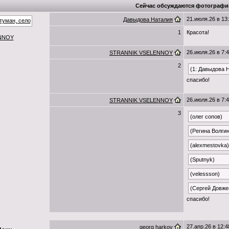
Сейчас обсуждаются фотографи
21.июля.26 в 13
Давыдова Наталия
1
Красота!
NNOY
26.июля.26 в 7:
STRANNIK VSELENNOY
2
(1: Давыдова 
спасибо!
26.июля.26 в 7:
STRANNIK VSELENNOY
3
(олег сопов)
(Регина Волги
(alexmestovka)
(Sputnyk)
(velessson)
(Сергей Довже
спасибо!
27.апр.26 в 12:4
georg harkov