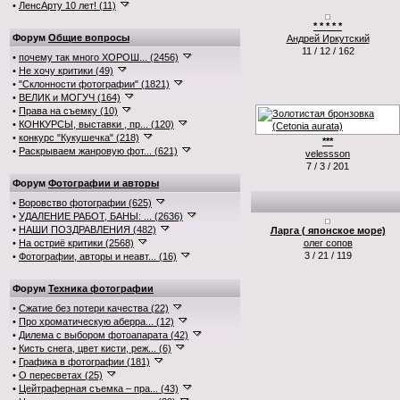
•
ЛенсАрту 10 лет! (11)
* * * * *
Форум
Общие вопросы
Андрей Иркутский
11 / 12 / 162
•
почему так много ХОРОШ... (2456)
•
Не хочу критики (49)
•
"Склонности фотографии" (1821)
•
ВЕЛИК и МОГУЧ (164)
•
Права на съемку (10)
•
КОНКУРСЫ, выставки , пр... (120)
•
конкурс "Кукушечка" (218)
***
•
Раскрываем жанровую фот... (621)
velessson
7 / 3 / 201
Форум
Фотографии и авторы
•
Воровство фотографии (625)
•
УДАЛЕНИЕ РАБОТ, БАНЫ: ... (2636)
•
НАШИ ПОЗДРАВЛЕНИЯ (482)
Ларга ( японское море)
•
На остриё критики (2568)
олег сопов
3 / 21 / 119
•
Фотографии, авторы и неавт... (16)
Форум
Техника фотографии
•
Сжатие без потери качества (22)
•
Про хроматическую аберра... (12)
•
Дилема с выбором фотоапарата (42)
•
Кисть снега, цвет кисти, реж... (6)
•
Графика в фотографии (181)
•
О пересветах (25)
•
Цейтраферная съемка – пра... (43)