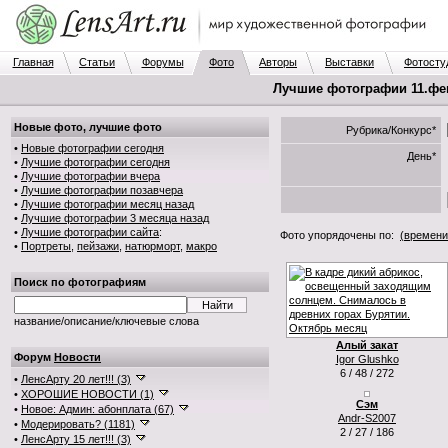
Главная
Статьи
Форумы
Фото
Авторы
Выставки
Фотосту
Лучшие фотографии 11.фев.
Новые фото, лучшие фото
Рубрика/Конкурс*
•
Новые фотографии сегодня
День*
•
Лучшие фотографии сегодня
•
Лучшие фотографии вчера
•
Лучшие фотографии позавчера
•
Лучшие фотографии месяц назад
•
Лучшие фотографии 3 месяца назад
•
Лучшие фотографии сайта
:
Фото упорядочены по:
(времени
•
Портреты
,
пейзажи
,
натюрморт
,
макро
Поиск по фотографиям
название/описание/ключевые слова
Алый закат
Форум
Новости
Igor Glushko
6 / 48 / 272
•
ЛенсАрту 20 лет!!! (3)
•
ХОРОШИЕ НОВОСТИ (1)
Сэм
•
Новое: Админ: абонплата (67)
Andr-S2007
•
Модерировать? (1181)
2 / 27 / 186
•
ЛенсАрту 15 лет!!! (3)