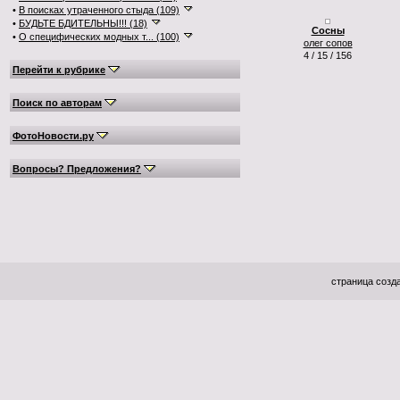
•
В поисках утраченного стыда (109)
•
БУДЬТЕ БДИТЕЛЬНЫ!!! (18)
Сосны
•
О специфических модных т... (100)
олег сопов
4 / 15 / 156
Перейти к рубрике
Поиск по авторам
ФотоНовости.ру
Вопросы? Предложения?
страница созда