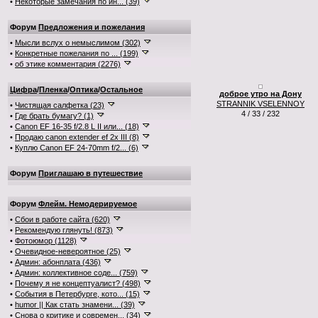
•
Некоторые замечания по ин... (39)
Форум
Предложения и пожелания
•
Мысли вслух о немыслимом (302)
•
Конкретные пожелания по ... (199)
•
об этике комментария (2276)
Цифра
/
Пленка
/
Оптика
/
Остальное
доброе утро на Дону
STRANNIK VSELENNOY
•
Чистящая салфетка (23)
4 / 33 / 232
•
Где брать бумагу? (1)
•
Canon EF 16-35 f/2.8 L II или... (18)
•
Продаю canon extender ef 2x III (8)
•
Куплю Canon EF 24-70mm f/2... (6)
Форум
Приглашаю в путешествие
Форум
Флейм. Немодерируемое
•
Сбои в работе сайта (620)
•
Рекомендую глянуть! (873)
•
Фотоюмор (1128)
•
Очевидное-невероятное (25)
•
Админ: абонплата (436)
•
Админ: коллективное соде... (759)
•
Почему я не концептуалист? (498)
•
События в Петербурге, кото... (15)
•
humor || Как стать знамени... (39)
•
Снова о критике и современ... (34)