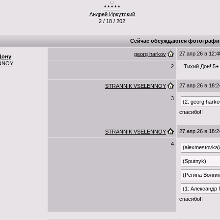
* * * * *
Андрей Иркутский
2 / 18 / 202
Сейчас обсуждаются фотографи
27.апр.26 в 12:4
georg harkov
Дону
NNOY
2
...Тихий Дон! 5+
27.апр.26 в 18:2
STRANNIK VSELENNOY
3
(2: georg harko
спасибо!!
27.апр.26 в 18:2
STRANNIK VSELENNOY
4
(alexmestovka)
(Sputnyk)
(Регина Волги
(1: Александр
спасибо!!