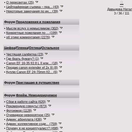
•
О пересветах (25)
***
•
Цейтраферная съемка – пра... (43)
Давыдова Ната
•
Некоторые замечания по ин... (39)
3 / 36 / 111
Форум
Предложения и пожелания
•
Мысли вслух о немыслимом (302)
•
Конкретные пожелания по ... (199)
•
об этике комментария (2276)
Цифра
/
Пленка
/
Оптика
/
Остальное
•
Чистящая салфетка (23)
•
Где брать бумагу? (1)
•
Canon EF 16-35 f/2.8 L II или... (18)
•
Продаю canon extender ef 2x III (8)
•
Куплю Canon EF 24-70mm f/2... (6)
Форум
Приглашаю в путешествие
Форум
Флейм. Немодерируемое
•
Сбои в работе сайта (620)
•
Рекомендую глянуть! (873)
•
Фотоюмор (1128)
•
Очевидное-невероятное (25)
•
Админ: абонплата (436)
•
Админ: коллективное соде... (759)
•
Почему я не концептуалист? (498)