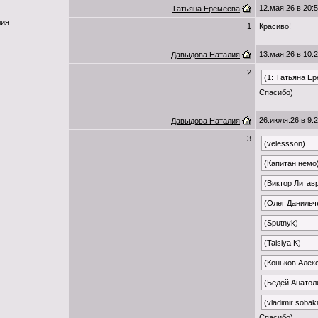
12.мая.26 в 20:
Татьяна Еремеева
лия
1
Красиво!
13.мая.26 в 10:
Давыдова Наталия
2
(1: Татьяна Е
Спасибо)
26.июля.26 в 9:
Давыдова Наталия
3
(velessson)
(Капитан немо
(Виктор Литав
(Олег Данильч
(Sputnyk)
(Taisiya K)
(Коньков Алек
(Бедей Анатол
(vladimir sobak
Спасибо)