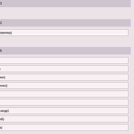
53
22
ремеева)
26
)
рин)
енко)
сандр)
ий)
a)