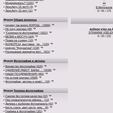
•
Модерировать? (1181)
***
•
ЛенсАрту 15 лет!!! (3)
В.Мительков
•
ЛенсАрту 10 лет! (11)
0 / 45 / 170
Форум
Общие вопросы
•
почему так много ХОРОШ... (2456)
•
Не хочу критики (49)
доброе утро на 
STRANNIK VSELE
•
"Склонности фотографии" (1821)
4 / 33 / 232
•
ВЕЛИК и МОГУЧ (164)
•
Права на съемку (10)
•
КОНКУРСЫ, выставки , пр... (120)
•
конкурс "Кукушечка" (218)
•
Раскрываем жанровую фот... (621)
Форум
Фотографии и авторы
•
Воровство фотографии (625)
•
УДАЛЕНИЕ РАБОТ, БАНЫ: ... (2636)
•
НАШИ ПОЗДРАВЛЕНИЯ (482)
•
На остриё критики (2568)
•
Фотографии, авторы и неавт... (16)
Форум
Техника фотографии
•
Сжатие без потери качества (22)
•
Про хроматическую аберра... (12)
•
Дилема с выбором фотоапарата (42)
•
Кисть снега, цвет кисти, реж... (6)
•
Графика в фотографии (181)