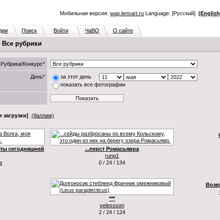
Мобильная версия:
wap.lensart.ru
Language: [Русский]
(English
дии
Поиск
Войти
ЧаВО
О сайте
. Все рубрики
Рубрика/Конкурс*
День*
за этот день
показать все фотографии
 загрузки]
(баллам)
уты сегодняшней
...перст Ромасьявра
rung1
а
0 / 24 / 134
Возв
***
velessson
2 / 24 / 124