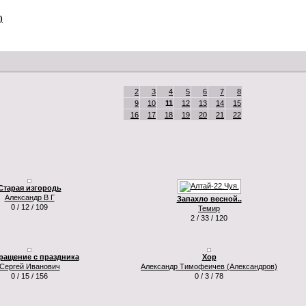
)
2
3
4
5
6
7
8
9
10
11
12
13
14
15
16
17
18
19
20
21
22
Старая изгородь
Александр В Г
Запахло весной..
0 / 12 / 109
Темир
2 / 33 / 120
ращение с праздника
Хор
Сергей Иванович
Александр Тимофеичев (Александров)
0 / 15 / 156
0 / 3 / 78