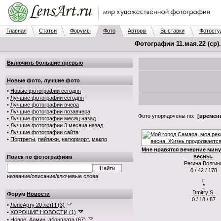
Главная
Статьи
Форумы
Фото
Авторы
Выставки
Фотосту
Фотографии 11.мая.22 (ср)
Включить большие превью
Новые фото, лучшие фото
•
Новые фотографии сегодня
•
Лучшие фотографии сегодня
•
Лучшие фотографии вчера
•
Лучшие фотографии позавчера
Фото упорядочены по:
[времени
•
Лучшие фотографии месяц назад
•
Лучшие фотографии 3 месяца назад
•
Лучшие фотографии сайта
:
•
Портреты
,
пейзажи
,
натюрморт
,
макро
Мне нравятся вечерние мин
весны..
Поиск по фотографиям
Регина Волгин
0 / 42 / 178
название/описание/ключевые слова
*
Dmitry S.
Форум
Новости
0 / 18 / 87
•
ЛенсАрту 20 лет!!! (3)
•
ХОРОШИЕ НОВОСТИ (1)
•
Новое: Админ: абонплата (67)