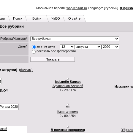
Мобильная версия:
wap.lensart.ru
Language: [Русский]
(English
дии
Поиск
Войти
ЧаВО
О сайте
 Все рубрики
Рубрика/Конкурс*
День*
за этот день
показать все фотографии
 загрузки]
(баллам)
Icelandic Sunset
Афанасьев Алексей
Из жизни у
1 / 29 / 174
NNOY
***
Капитан немо
2 / 80 / 254
Г
В поисках сокровищ
Убрали