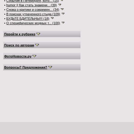
•
События в Петербурге, кото... (15)
•
humor || Как стать знамени... (39)
•
Снова о критике и современ... (34)
•
В поисках утраченного стыда (109)
•
БУДЬТЕ БДИТЕЛЬНЫ!!! (18)
•
О специфических модных т... (100)
Перейти к рубрике
Поиск по авторам
ФотоНовости.ру
Вопросы? Предложения?