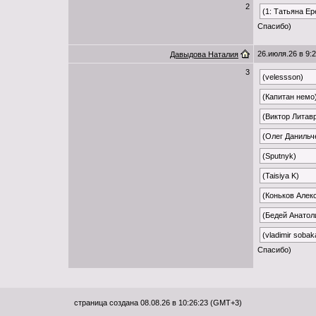
2
(1: Татьяна Е
Спасибо)
26.июля.26 в 9:
Давыдова Наталия
3
(velessson)
(Капитан немо
(Виктор Литав
(Олег Данильч
(Sputnyk)
(Taisiya K)
(Коньков Алек
(Бедей Анатол
(vladimir sobak
Спасибо)
страница создана 08.08.26 в 10:26:23 (GMT+3)