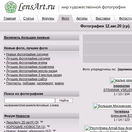
Главная
Статьи
Форумы
Фото
Авторы
Выставки
Фотосту
Фотографии 12.авг.20 (ср).
Включить большие превью
Новые фото, лучшие фото
•
Новые фотографии сегодня
•
Лучшие фотографии сегодня
•
Лучшие фотографии вчера
•
Лучшие фотографии позавчера
Фото упорядочены по:
[времени
•
Лучшие фотографии месяц назад
•
Лучшие фотографии 3 месяца назад
•
Лучшие фотографии сайта
:
•
Портреты
,
пейзажи
,
натюрморт
,
макро
перекатик
STRANNIK VSELE
Поиск по фотографиям
1 / 13 / 104
название/описание/ключевые слова
Четвёрка
Александр В 
Форум
Новости
1 / 14 / 123
•
ЛенсАрту 20 лет!!! (3)
•
ХОРОШИЕ НОВОСТИ (1)
•
Новое: Админ: абонплата (67)