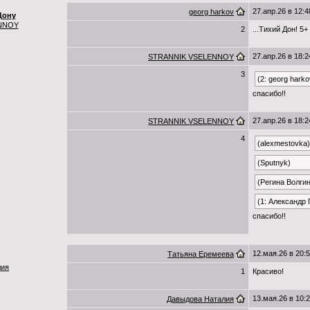
27.апр.26 в 12:4
georg harkov
Дону
NNOY
2
...Тихий Дон! 5+
27.апр.26 в 18:2
STRANNIK VSELENNOY
3
(2: georg harko
спасибо!!
27.апр.26 в 18:2
STRANNIK VSELENNOY
4
(alexmestovka)
(Sputnyk)
(Регина Волги
(1: Александр
спасибо!!
12.мая.26 в 20:
Татьяна Еремеева
лия
1
Красиво!
13.мая.26 в 10:
Давыдова Наталия