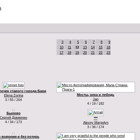
)
3
4
5
6
7
8
9
10
11
12
13
14
15
16
17
18
19
20
21
22
23
лочек старого города Бари
Мосты, река и лебедь
Elena Zorina
Jan
3 / 55 / 204
4 / 19 / 182
Былово
Сергей Довженко
***
4 / 34 / 173
Alexey Margolyn
3 / 36 / 174
 вовремя и без потерь