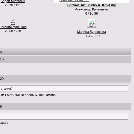
Бедей Анатолий
2 / 36 / 191
Portrait. Art Studio A. Krivitsky
Александр Кривицкий
0 / 9 / 96
***
Евгений Куренков
*******
2 / 60 / 220
Марина Буренкова
2 / 36 / 179
и
:10
:20
Наталия)
ья! ) Могильные сосны мыса Гамова
56
нала )