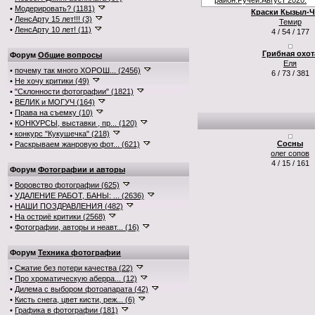
•
Модерировать? (1181)
Краски Кызыл-
•
ЛенсАрту 15 лет!!! (3)
Темир
•
ЛенсАрту 10 лет! (11)
4 / 54 / 177
Грибная охот
Форум
Общие вопросы
Еля
•
почему так много ХОРОШ... (2456)
6 / 73 / 381
•
Не хочу критики (49)
•
"Склонности фотографии" (1821)
•
ВЕЛИК и МОГУЧ (164)
•
Права на съемку (10)
•
КОНКУРСЫ, выставки , пр... (120)
•
конкурс "Кукушечка" (218)
Сосны
•
Раскрываем жанровую фот... (621)
олег сопов
4 / 15 / 161
Форум
Фотографии и авторы
•
Воровство фотографии (625)
•
УДАЛЕНИЕ РАБОТ, БАНЫ: ... (2636)
•
НАШИ ПОЗДРАВЛЕНИЯ (482)
•
На остриё критики (2568)
•
Фотографии, авторы и неавт... (16)
Форум
Техника фотографии
•
Сжатие без потери качества (22)
•
Про хроматическую аберра... (12)
•
Дилема с выбором фотоапарата (42)
•
Кисть снега, цвет кисти, реж... (6)
•
Графика в фотографии (181)