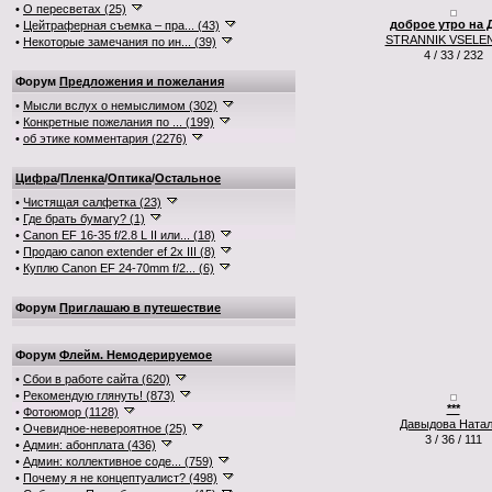
•
О пересветах (25)
доброе утро на 
•
Цейтраферная съемка – пра... (43)
STRANNIK VSELE
•
Некоторые замечания по ин... (39)
4 / 33 / 232
Форум
Предложения и пожелания
•
Мысли вслух о немыслимом (302)
•
Конкретные пожелания по ... (199)
•
об этике комментария (2276)
Цифра
/
Пленка
/
Оптика
/
Остальное
•
Чистящая салфетка (23)
•
Где брать бумагу? (1)
•
Canon EF 16-35 f/2.8 L II или... (18)
•
Продаю canon extender ef 2x III (8)
•
Куплю Canon EF 24-70mm f/2... (6)
Форум
Приглашаю в путешествие
Форум
Флейм. Немодерируемое
•
Сбои в работе сайта (620)
•
Рекомендую глянуть! (873)
***
•
Фотоюмор (1128)
Давыдова Ната
•
Очевидное-невероятное (25)
3 / 36 / 111
•
Админ: абонплата (436)
•
Админ: коллективное соде... (759)
•
Почему я не концептуалист? (498)