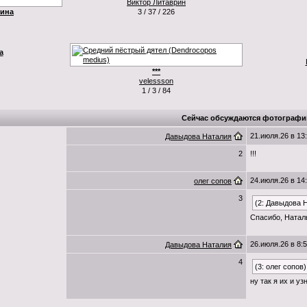
Виктор Литаврин
Чина
3 / 37 / 226
а
***
velessson
1 / 3 / 84
Сейчас обсуждаются фотографи
21.июля.26 в 13
Давыдова Наталия
2
!!!
24.июля.26 в 14
олег сопов
3
(2: Давыдова 
Спасибо, Натал
26.июля.26 в 8:
Давыдова Наталия
4
(3: олег сопов)
ну так я их и уз