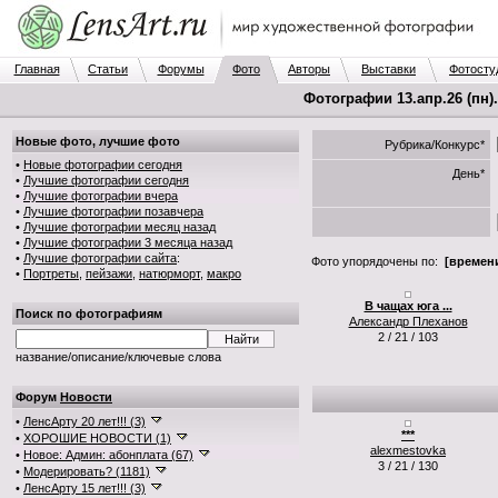
Главная
Статьи
Форумы
Фото
Авторы
Выставки
Фотосту
Фотографии 13.апр.26 (пн)
Новые фото, лучшие фото
Рубрика/Конкурс*
•
Новые фотографии сегодня
День*
•
Лучшие фотографии сегодня
•
Лучшие фотографии вчера
•
Лучшие фотографии позавчера
•
Лучшие фотографии месяц назад
•
Лучшие фотографии 3 месяца назад
•
Лучшие фотографии сайта
:
Фото упорядочены по:
[времени
•
Портреты
,
пейзажи
,
натюрморт
,
макро
В чащах юга ...
Поиск по фотографиям
Александр Плеханов
2 / 21 / 103
название/описание/ключевые слова
Форум
Новости
•
ЛенсАрту 20 лет!!! (3)
***
•
ХОРОШИЕ НОВОСТИ (1)
alexmestovka
•
Новое: Админ: абонплата (67)
3 / 21 / 130
•
Модерировать? (1181)
•
ЛенсАрту 15 лет!!! (3)