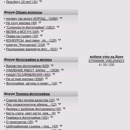
•
ЛенсАрту 10 лет! (11)
Форум
Общие вопросы
•
почему так много ХОРОШ... (2456)
•
Не хочу критики (49)
•
"Склонности фотографии" (1821)
•
ВЕЛИК и МОГУЧ (164)
•
Права на съемку (10)
•
КОНКУРСЫ, выставки , пр... (120)
•
конкурс "Кукушечка" (218)
•
Раскрываем жанровую фот... (621)
доброе утро на Дону
Форум
Фотографии и авторы
STRANNIK VSELENNOY
4 / 33 / 232
•
Воровство фотографии (625)
•
УДАЛЕНИЕ РАБОТ, БАНЫ: ... (2636)
•
НАШИ ПОЗДРАВЛЕНИЯ (482)
•
На остриё критики (2568)
•
Фотографии, авторы и неавт... (16)
Форум
Техника фотографии
•
Сжатие без потери качества (22)
•
Про хроматическую аберра... (12)
•
Дилема с выбором фотоапарата (42)
•
Кисть снега, цвет кисти, реж... (6)
•
Графика в фотографии (181)
•
О пересветах (25)
•
Цейтраферная съемка – пра... (43)