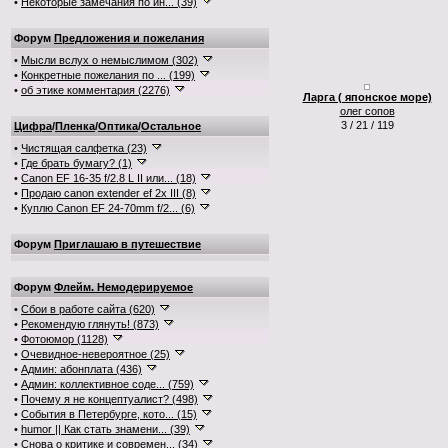
•
Некоторые замечания по ин... (39)
Форум
Предложения и пожелания
•
Мысли вслух о немыслимом (302)
•
Конкретные пожелания по ... (199)
•
об этике комментария (2276)
Ларга ( японское море)
олег сопов
3 / 21 / 119
Цифра
/
Пленка
/
Оптика
/
Остальное
•
Чистящая салфетка (23)
•
Где брать бумагу? (1)
•
Canon EF 16-35 f/2.8 L II или... (18)
•
Продаю canon extender ef 2x III (8)
•
Куплю Canon EF 24-70mm f/2... (6)
Форум
Приглашаю в путешествие
Форум
Флейм. Немодерируемое
•
Сбои в работе сайта (620)
•
Рекомендую глянуть! (873)
•
Фотоюмор (1128)
•
Очевидное-невероятное (25)
•
Админ: абонплата (436)
•
Админ: коллективное соде... (759)
•
Почему я не концептуалист? (498)
•
События в Петербурге, кото... (15)
•
humor || Как стать знамени... (39)
•
Снова о критике и современ... (34)