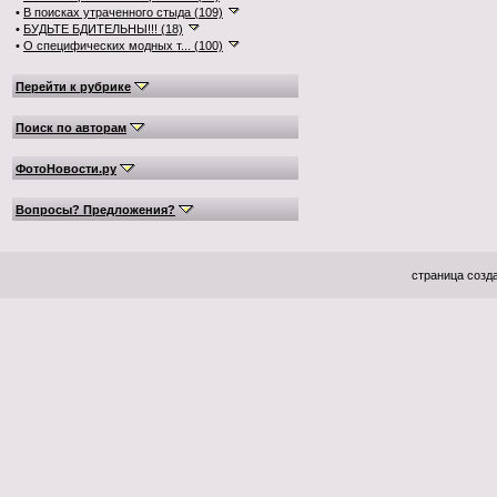
•
В поисках утраченного стыда (109)
•
БУДЬТЕ БДИТЕЛЬНЫ!!! (18)
•
О специфических модных т... (100)
Перейти к рубрике
Поиск по авторам
ФотоНовости.ру
Вопросы? Предложения?
страница созда