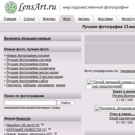
Главная
Статьи
Форумы
Фото
Авторы
Выставки
Фотосту
Лучшие фотографии 13.мая.
Включить большие превью
Новые фото, лучшие фото
•
Новые фотографии сегодня
•
Лучшие фотографии сегодня
•
Лучшие фотографии вчера
•
Лучшие фотографии позавчера
Фото упорядочены по:
(времени
•
Лучшие фотографии месяц назад
•
Лучшие фотографии 3 месяца назад
•
Лучшие фотографии сайта
:
•
Портреты
,
пейзажи
,
натюрморт
,
макро
Хокку о весн
Регина Волгин
Поиск по фотографиям
1 / 42 / 144
название/описание/ключевые слова
Утро в парке......
Юрий Цыплятни
Форум
Новости
0 / 33 / 105
•
ЛенсАрту 20 лет!!! (3)
•
ХОРОШИЕ НОВОСТИ (1)
•
Новое: Админ: абонплата (67)