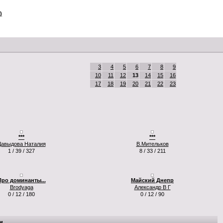
)
3
4
5
6
7
8
9
10
11
12
13
14
15
16
17
18
19
20
21
22
23
***
***
Давыдова Наталия
В.Мительков
1 / 39 / 327
8 / 33 / 211
Про доминанты...
Майский Днепр
Brodyaga
Александр В Г
0 / 12 / 180
0 / 12 / 90
и