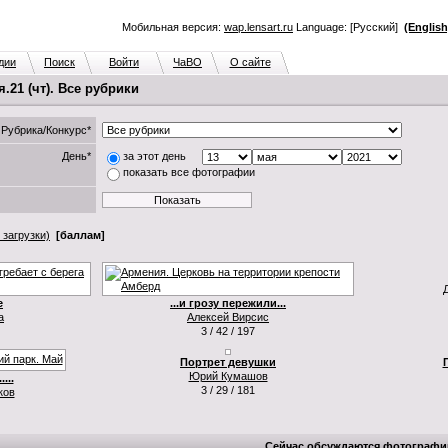
Мобильная версия:
wap.lensart.ru
Language: [Русский]
(English
дии
Поиск
Войти
ЧаВО
О сайте
21 (чт). Все рубрики
Рубрика/Конкурс*
День*
за этот день
показать все фотографии
 загрузки)
[баллам]
е
...и грозу пережили...
а
Алексей Вирсис
3 / 42 / 197
Портрет девушки
Юрий Кумашов
...
3 / 29 / 181
ков
Сейчас обсуждаются фотографи