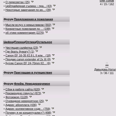
олег сопов
•
О пересветах (25)
4 / 15 / 162
•
Цейтраферная съемка – пра... (43)
•
Некоторые замечания по ин... (39)
Форум
Предложения и пожелания
•
Мысли вслух о немыслимом (302)
•
Конкретные пожелания по ... (199)
•
об этике комментария (2276)
Цифра
/
Пленка
/
Оптика
/
Остальное
•
Чистящая салфетка (23)
•
Где брать бумагу? (1)
•
Canon EF 16-35 f/2.8 L II или... (18)
•
Продаю canon extender ef 2x III (8)
•
Куплю Canon EF 24-70mm f/2... (6)
***
Давыдова Ната
Форум
Приглашаю в путешествие
3 / 36 / 111
Форум
Флейм. Немодерируемое
•
Сбои в работе сайта (620)
•
Рекомендую глянуть! (873)
•
Фотоюмор (1128)
•
Очевидное-невероятное (25)
•
Админ: абонплата (436)
•
Админ: коллективное соде... (759)
•
Почему я не концептуалист? (498)