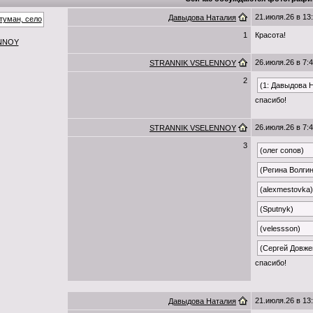
21.июля.26 в 13
Давыдова Наталия
1
Красота!
NNOY
26.июля.26 в 7:
STRANNIK VSELENNOY
2
(1: Давыдова 
спасибо!
26.июля.26 в 7:
STRANNIK VSELENNOY
3
(олег сопов)
(Регина Волги
(alexmestovka)
(Sputnyk)
(velessson)
(Сергей Довже
спасибо!
21.июля.26 в 13
Давыдова Наталия