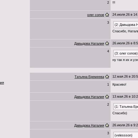
2
!!!
24.июля.26 в 14
олег сопов
3
(2: Давыдова 
Спасибо, Натал
26.июля.26 в 8:
Давыдова Наталия
4
(3: олег сопов)
ну так я их и уз
12.мая.26 в 20:
Татьяна Еремеева
лия
1
Красиво!
13.мая.26 в 10:
Давыдова Наталия
2
(1: Татьяна Е
Спасибо)
26.июля.26 в 9:
Давыдова Наталия
3
(velessson)