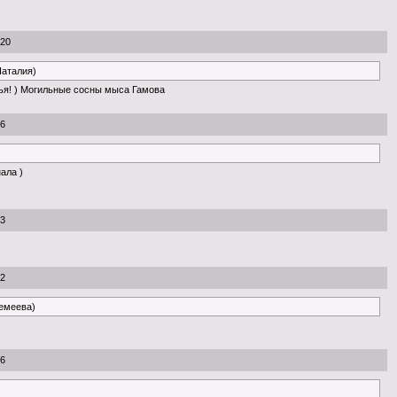
:20
Наталия)
ья! ) Могильные сосны мыса Гамова
56
нала )
53
22
ремеева)
26