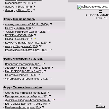
•
Модерировать? (1181)
•
ЛенсАрту 15 лет!!! (3)
•
ЛенсАрту 10 лет! (11)
***
STRANNIK VSELE
3 / 23 / 211
Форум
Общие вопросы
•
почему так много ХОРОШ... (2456)
•
Не хочу критики (49)
•
"Склонности фотографии" (1821)
•
ВЕЛИК и МОГУЧ (164)
•
Права на съемку (10)
•
КОНКУРСЫ, выставки , пр... (120)
•
конкурс "Кукушечка" (218)
•
Раскрываем жанровую фот... (621)
Форум
Фотографии и авторы
•
Воровство фотографии (625)
•
УДАЛЕНИЕ РАБОТ, БАНЫ: ... (2636)
•
НАШИ ПОЗДРАВЛЕНИЯ (482)
•
На остриё критики (2568)
•
Фотографии, авторы и неавт... (16)
Форум
Техника фотографии
•
Сжатие без потери качества (22)
•
Про хроматическую аберра... (12)
•
Дилема с выбором фотоапарата (42)
•
Кисть снега, цвет кисти, реж... (6)
Сосны
•
Графика в фотографии (181)