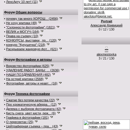
•
ЛенсАрту 10 лет! (11)
Форум
Общие вопросы
•
почему так много ХОРОШ... (2456)
Portrait
•
Не хочу критики (49)
Александр Кривицкий
•
"Склонности фотографии" (1821)
0 / 12 / 130
•
ВЕЛИК и МОГУЧ (164)
•
Права на съемку (10)
•
КОНКУРСЫ, выставки , пр... (120)
•
конкурс "Кукушечка" (218)
•
Раскрываем жанровую фот... (621)
***
alexmestovka
3 / 21 / 130
Форум
Фотографии и авторы
•
Воровство фотографии (625)
•
УДАЛЕНИЕ РАБОТ, БАНЫ: ... (2636)
•
НАШИ ПОЗДРАВЛЕНИЯ (482)
•
На остриё критики (2568)
•
Фотографии, авторы и неавт... (16)
Форум
Техника фотографии
•
Сжатие без потери качества (22)
•
Про хроматическую аберра... (12)
•
Дилема с выбором фотоапарата (42)
•
Кисть снега, цвет кисти, реж... (6)
•
Графика в фотографии (181)
•
О пересветах (25)
•
Цейтраферная съемка – пра... (43)