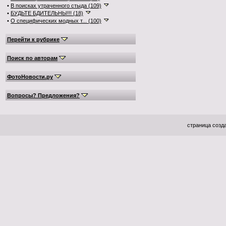
•
В поисках утраченного стыда (109)
•
БУДЬТЕ БДИТЕЛЬНЫ!!! (18)
•
О специфических модных т... (100)
Перейти к рубрике
Поиск по авторам
ФотоНовости.ру
Вопросы? Предложения?
страница созда