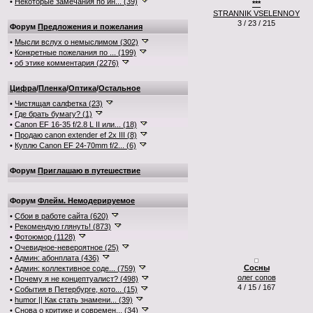
•
Некоторые замечания по ин... (39)
***
STRANNIK VSELENNOY
3 / 23 / 215
Форум
Предложения и пожелания
•
Мысли вслух о немыслимом (302)
•
Конкретные пожелания по ... (199)
•
об этике комментария (2276)
Цифра
/
Пленка
/
Оптика
/
Остальное
•
Чистящая салфетка (23)
•
Где брать бумагу? (1)
•
Canon EF 16-35 f/2.8 L II или... (18)
•
Продаю canon extender ef 2x III (8)
•
Куплю Canon EF 24-70mm f/2... (6)
Форум
Приглашаю в путешествие
Форум
Флейм. Немодерируемое
•
Сбои в работе сайта (620)
•
Рекомендую глянуть! (873)
•
Фотоюмор (1128)
•
Очевидное-невероятное (25)
•
Админ: абонплата (436)
Сосны
•
Админ: коллективное соде... (759)
олег сопов
•
Почему я не концептуалист? (498)
4 / 15 / 167
•
События в Петербурге, кото... (15)
•
humor || Как стать знамени... (39)
•
Снова о критике и современ... (34)