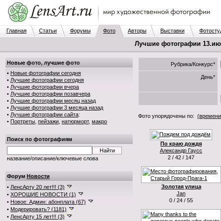
Главная
Статьи
Форумы
Фото
Авторы
Выставки
Фотосту
Лучшие фотографии 13.июн
Новые фото, лучшие фото
Рубрика/Конкурс*
•
Новые фотографии сегодня
День*
•
Лучшие фотографии сегодня
•
Лучшие фотографии вчера
•
Лучшие фотографии позавчера
•
Лучшие фотографии месяц назад
•
Лучшие фотографии 3 месяца назад
•
Лучшие фотографии сайта
:
Фото упорядочены по:
(времени
•
Портреты
,
пейзажи
,
натюрморт
,
макро
Поиск по фотографиям
По краю дождя
Александр Гаусс
2 / 42 / 147
название/описание/ключевые слова
Форум
Новости
Золотая улица
•
ЛенсАрту 20 лет!!! (3)
Jan
•
ХОРОШИЕ НОВОСТИ (1)
0 / 24 / 55
•
Новое: Админ: абонплата (67)
•
Модерировать? (1181)
•
ЛенсАрту 15 лет!!! (3)