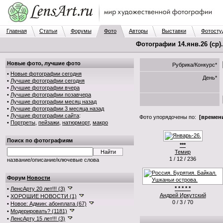
Главная
Статьи
Форумы
Фото
Авторы
Выставки
Фотосту
Фотографии 14.янв.26 (ср)
Новые фото, лучшие фото
Рубрика/Конкурс*
•
Новые фотографии сегодня
День*
•
Лучшие фотографии сегодня
•
Лучшие фотографии вчера
•
Лучшие фотографии позавчера
•
Лучшие фотографии месяц назад
•
Лучшие фотографии 3 месяца назад
•
Лучшие фотографии сайта
:
Фото упорядочены по:
[времени
•
Портреты
,
пейзажи
,
натюрморт
,
макро
Поиск по фотографиям
***
Темир
1 / 12 / 236
название/описание/ключевые слова
Форум
Новости
* * * * *
•
ЛенсАрту 20 лет!!! (3)
Андрей Иркутский
•
ХОРОШИЕ НОВОСТИ (1)
0 / 3 / 70
•
Новое: Админ: абонплата (67)
•
Модерировать? (1181)
•
ЛенсАрту 15 лет!!! (3)