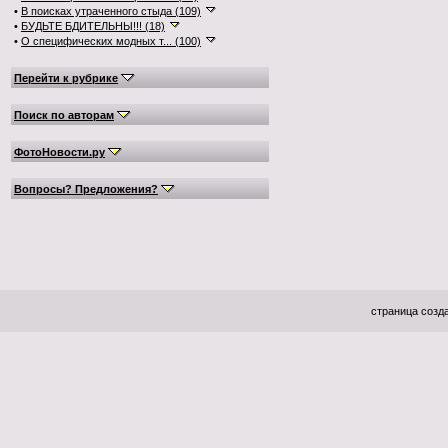
•
В поисках утраченного стыда (109)
•
БУДЬТЕ БДИТЕЛЬНЫ!!! (18)
•
О специфических модных т... (100)
Перейти к рубрике
Поиск по авторам
ФотоНовости.ру
Вопросы? Предложения?
страница созда