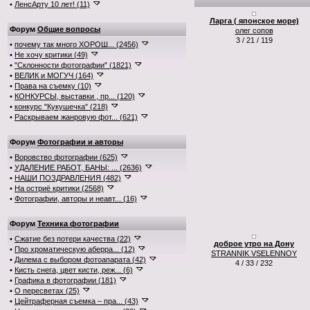
•
ЛенсАрту 10 лет! (11)
Ларга ( японское море)
Форум
Общие вопросы
олег сопов
3 / 21 / 119
•
почему так много ХОРОШ... (2456)
•
Не хочу критики (49)
•
"Склонности фотографии" (1821)
•
ВЕЛИК и МОГУЧ (164)
•
Права на съемку (10)
•
КОНКУРСЫ, выставки , пр... (120)
•
конкурс "Кукушечка" (218)
•
Раскрываем жанровую фот... (621)
Форум
Фотографии и авторы
•
Воровство фотографии (625)
•
УДАЛЕНИЕ РАБОТ, БАНЫ: ... (2636)
•
НАШИ ПОЗДРАВЛЕНИЯ (482)
•
На остриё критики (2568)
•
Фотографии, авторы и неавт... (16)
Форум
Техника фотографии
•
Сжатие без потери качества (22)
доброе утро на Дону
•
Про хроматическую аберра... (12)
STRANNIK VSELENNOY
•
Дилема с выбором фотоапарата (42)
4 / 33 / 232
•
Кисть снега, цвет кисти, реж... (6)
•
Графика в фотографии (181)
•
О пересветах (25)
•
Цейтраферная съемка – пра... (43)