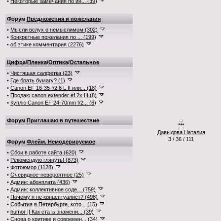
•
Некоторые замечания по ин... (39)
Форум
Предложения и пожелания
•
Мысли вслух о немыслимом (302)
•
Конкретные пожелания по ... (199)
•
об этике комментария (2276)
Цифра
/
Пленка
/
Оптика
/
Остальное
•
Чистящая салфетка (23)
•
Где брать бумагу? (1)
•
Canon EF 16-35 f/2.8 L II или... (18)
•
Продаю canon extender ef 2x III (8)
•
Куплю Canon EF 24-70mm f/2... (6)
Форум
Приглашаю в путешествие
***
Давыдова Наталия
3 / 36 / 111
Форум
Флейм. Немодерируемое
•
Сбои в работе сайта (620)
•
Рекомендую глянуть! (873)
•
Фотоюмор (1128)
•
Очевидное-невероятное (25)
•
Админ: абонплата (436)
•
Админ: коллективное соде... (759)
•
Почему я не концептуалист? (498)
•
События в Петербурге, кото... (15)
•
humor || Как стать знамени... (39)
•
Снова о критике и современ... (34)